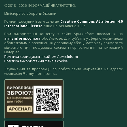
© 2018 - 2026, ІНФОРМАЦІЙНЕ АГЕНТСТВО,
Міністерство оборони України
Контент доступний за ліцензією
Creative Commons Attribution 4.0
International license
якщо не зазначено інше.
При використанні контенту з сайту АрміяInform посилання на
armyinform.com.ua
обов’язкове. Для суб’єктів у сфері онлайн-медіа
обов’язковим є розміщення у першому абзаці матеріалу прямого та
відкритого для пошукових систем гіперпосилання на цитований
матеріал.
Політика користування сайтом АрміяInform
Політика використання файлів cookie
Зауваження та пропозиції по роботі сайту надсилайте на адресу:
webmaster@armyinform.com.ua