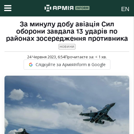
EN
За минулу добу авіація Сил
оборони завдала 13 ударів по
районах зосередження противника
НОВИНИ
24 Червня 2023, 6:54
Прочитаєте за:
< 1
хв.
Слідкуйте за АрміяInform в Google