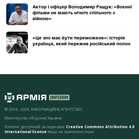
Актор і офіцер Володимир Ращук: «Воєнні
фільми не мають нічого спільного з
війною»
«Це зло має бути переможене»: історія
українця, який пережив російський полон
© 2018 - 2026, ІНФОРМАЦІЙНЕ АГЕНТСТВО,
Міністерство оборони України
Контент доступний за ліцензією
Creative Commons Attribution 4.0
International license
якщо не зазначено інше.