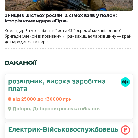
Знищив шістьох росіян, а сімох взяв у полон:
історія командира «Гіря»
Командир 3-ї мотопіхотної роти 43-ї окремої механізованої
бригади Олексій із позивним «Гіря» захищає Харківщину — край,
де народився та виріс.
ВАКАНСІЇ
розвідник, висока заробітна
плата
від 25000 до 130000 грн
Дніпро, Дніпропетровська область
Електрик-Військовослужбовець