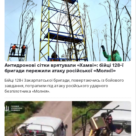
Антидронові сітки врятували «Хамві»: бійці 128-ї
бригади пережили атаку російської «Молнії»
Бійці 128-ї Закарпатської бригади, повертаючись із бойового
завдання, потрапили під атаку російського ударного
безпілотника «Молнія».