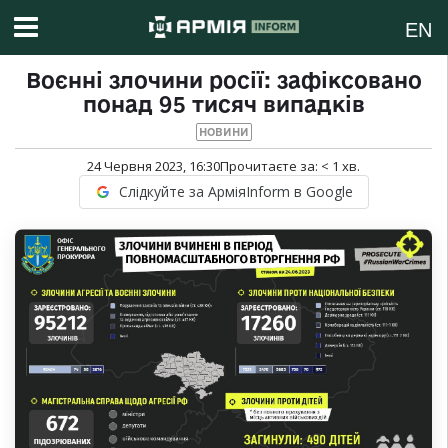
EN
Воєнні злочини росії: зафіксовано
понад 95 тисяч випадків
НОВИНИ
24 Червня 2023, 16:30
Прочитаєте за:
< 1
хв.
Слідкуйте за АрміяInform в Google