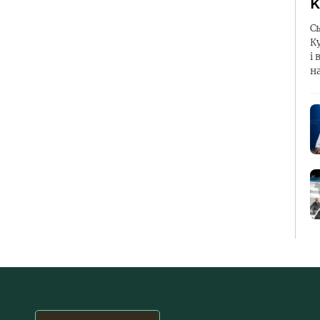
К
С
К
і 
н