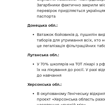
Загарбники фактично закрили місто
перевірок приділяється українця
паспорта
Донецька обл.:
Ватажок бойовиків д. пушилін ви
таборів для утримання всіх, хто 
це легалізація фільтраційних таб
Луганська обл.:
У 70% школярів на ТОТ лікарі з р
їх на лікування до росії. У разі 
до навчання
Херсонська обл.:
В окупованому Генічеську відкрил
проєкт «Херсонська область разом
населенню «рускій мір»