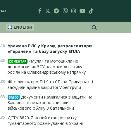
НАС
ENGLISH
:16
Уражено РЛС у Криму, ретранслятори
«Гераней» та базу запуску БПЛА
:08
«Мули» та мотоцикли не
КОМЕНТАР
допомогли: як ЗСУ зламали логістику
росіян на Олександрівському напрямку
:00
40 «зливів» про ТЦК та СП: на Прикарпатті
засудили адміна закритої Viber-групи
:53
Документи намагалися знищити: на
ВІДЕО
Закарпатті незаконно списали з
військового обліку 3 батальйони
:35
ДСТУ 8820-7: новий етап розвитку
гуманітарного розмінування в Україні