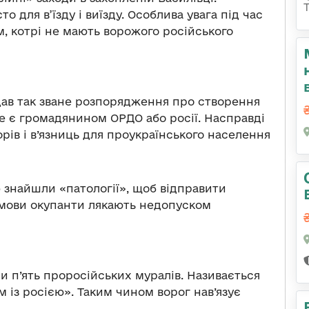
 для в’їзду і виїзду. Особлива увага під час
м, котрі не мають ворожого російського
дав так зване розпорядження про створення
не є громадянином ОРДО або росії. Насправді
орів і в’язниць для проукраїнського населення
ф знайшли «патології», щоб відправити
відмови окупанти лякають недопуском
и п’ять проросійських муралів. Називається
 із росією». Таким чином ворог нав’язує