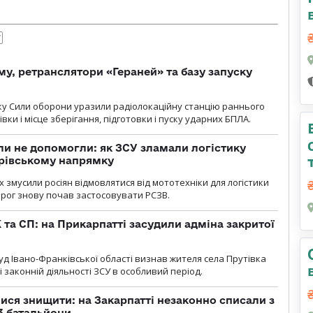
Т
у, ретранслятори «Гераней» та базу запуску
року Сили оборони уразили радіолокаційну станцію раннього
ки і місце зберігання, підготовки і пуску ударних БПЛА.
и не допомогли: як ЗСУ зламали логістику
дрівському напрямку
х змусили росіян відмовлятися від мототехніки для логістики
орог знову почав застосовувати РСЗВ.
 та СП: на Прикарпатті засудили адміна закритої
д Івано-Франківської області визнав жителя села Прутівка
законній діяльності ЗСУ в особливий період.
ся знищити: на Закарпатті незаконно списали з
 3 батальйони