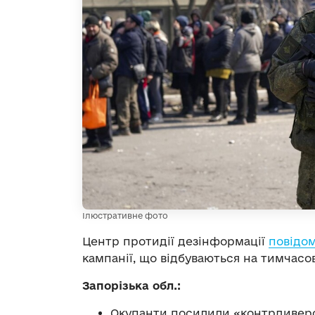
Ілюстративне фото
Центр протидії дезінформації
повідо
кампанії, що відбуваються на тимчасо
Запорізька обл.:
Окупанти посилили «контрдиверсі