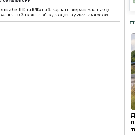
тний бік ТЦК та ВЛК» на Закарпатті викрили масштабну
ення з військового обліку, яка діяла у 2022–2024 роках.
П
Д
п
т