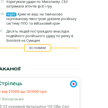
:27
Коригували удари по Миколаєву: СБУ
затримала агентів фсб і гру
:09
Крим не ваш: на тимчасово
ВІДЕО
окупованому півострові уразили російську
систему ППО та військовий кран
47
Десять людей постраждало внаслідок
подвійного російського удару по ринку в
Білопіллі на Сумщині
ВСІ НОВИНИ
АКАНСІЇ
Стрілець
від 21000 до 121000 грн
Запоріжжя
113 окремий батальйон 110 ОБр Сил