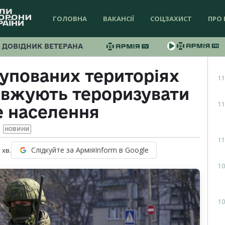
ГОЛОВНА
ВАКАНСІЇ
СОЦЗАХИСТ
ПРО 
ДОВІДНИК ВЕТЕРАНА
упованих територіях
11
овжують тероризувати
11
е населення
НОВИНИ
11
Слідкуйте за АрміяInform в Google
1
хв.
10
10