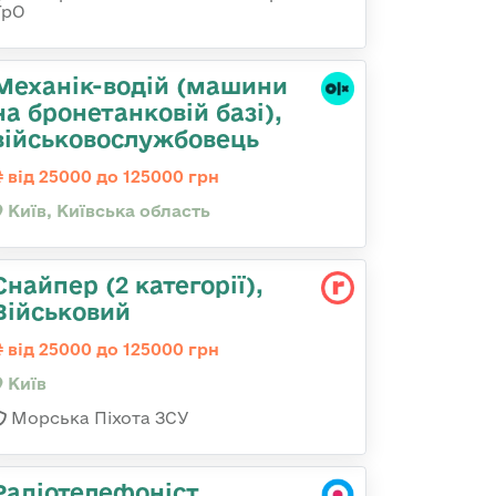
ТрО
Механік-водій (машини
на бронетанковій базі),
військовослужбовець
від 25000 до 125000 грн
Київ, Київська область
Снайпер (2 категорії),
Військовий
від 25000 до 125000 грн
Київ
Морська Піхота ЗСУ
Радіотелефоніст,