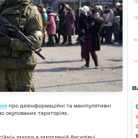
10
10
9:
В
мив
про дезінформаційні та маніпулятивні
во окупованих територіях.
йні» заходи в захопленій Василівці.