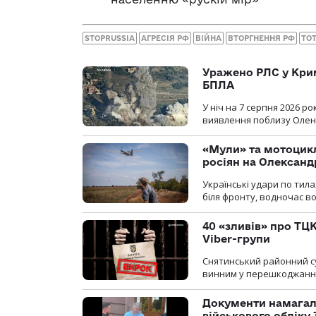
STOPRUSSIA
АГРЕСІЯ РФ
ВІЙНА
ВТОРГНЕННЯ РФ
ТО
Уражено РЛС у Крим
БПЛА
У ніч на 7 серпня 2026 
виявлення поблизу Оленів
«Мули» та мотоцикл
росіян на Олексан
Українські удари по тила
біля фронту, водночас в
40 «зливів» про ТЦК
Viber-групи
Снятинський районний су
винним у перешкоджанні 
Документи намагали
військового обліку