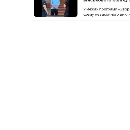
У межах програми «Зворо
схему незаконного виключ