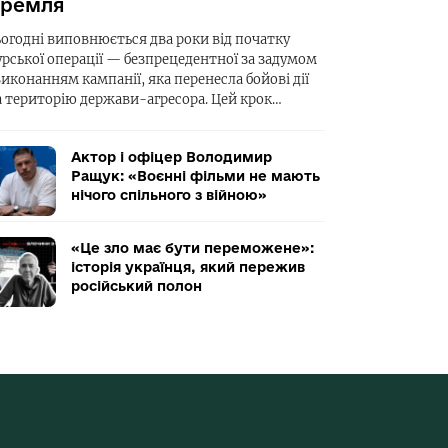
ремля
ьогодні виповнюється два роки від початку
урської операції — безпрецедентної за задумом
виконанням кампанії, яка перенесла бойові дії
а територію держави-агресора. Цей крок…
Актор і офіцер Володимир
Ращук: «Воєнні фільми не мають
нічого спільного з війною»
«Це зло має бути переможене»:
історія українця, який пережив
російський полон