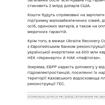
Загальний обсяг асигнувань під гаран
становить 2 млрд доларів США.
Кошти будуть спрямовані на зарплати 
підтримку малозабезпечених сімей, д
осіб, одиноких матерів, а також на о
медичних гарантій.
Крім того, в межах Ukraine Recovery 
з Європейським банком реконструкції
української енергетики на 600 млн є
НЕК «Укренерго» й НАК «Нафтогаз».
Зокрема, ЄБРР надасть допомогу у від
гідроелектростанцій, посиленні їх над
території Каховського водосховища п
реконструкції ГЕС.
STOPRUSSIA
АГРЕСІЯ РФ
ВІЙНА
ВТОРГНЕННЯ РФ
МІН