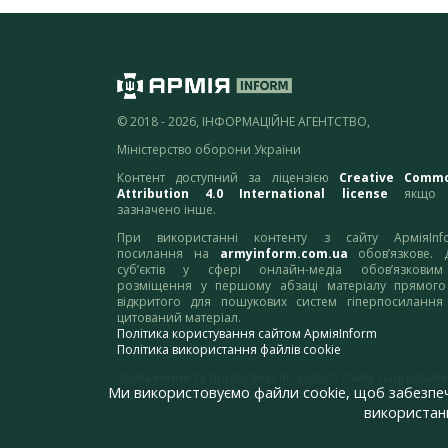
© 2018 - 2026, ІНФОРМАЦІЙНЕ АГЕНТСТВО,
Міністерство оборони України
Контент доступний за ліцензією
Creative Comm
Attribution 4.0 International license
якщо 
зазначено інше.
При використанні контенту з сайту АрміяInf
посилання на
armyinform.com.ua
обов’язкове. 
суб’єктів у сфері онлайн-медіа обов’язкови
розміщення у першому абзаці матеріалу прямого
відкритого для пошукових систем гіперпосилання
цитований матеріал.
Політика користування сайтом АрміяInform
Політика використання файлів cookie
Зауваження та пропозиції по роботі сайту надсилайте
Ми використовуємо файли cookie, щоб забезпе
адресу:
webmaster@armyinform.com.ua
використанн