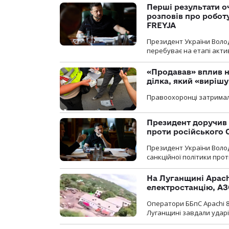
Перші результати о
розповів про робот
FREYJA
Президент України Воло
перебуває на етапі актив
«Продавав» вплив н
ділка, який «виріш
Правоохоронці затримал
Президент доручив 
проти російського
Президент України Воло
санкційної політики проти
На Луганщині Apach
електростанцію, АЗ
Оператори ББпС Apachi 8
Луганщині завдали ударів