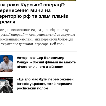
ва роки Курської операції:
еренесення війни на
ериторію рф та злам планів
ремля
ьогодні виповнюється два роки від початку
урської операції — безпрецедентної за задумом
виконанням кампанії, яка перенесла бойові дії
а територію держави-агресора. Цей крок…
Актор і офіцер Володимир
Ращук: «Воєнні фільми не мають
нічого спільного з війною»
«Це зло має бути переможене»:
історія українця, який пережив
російський полон