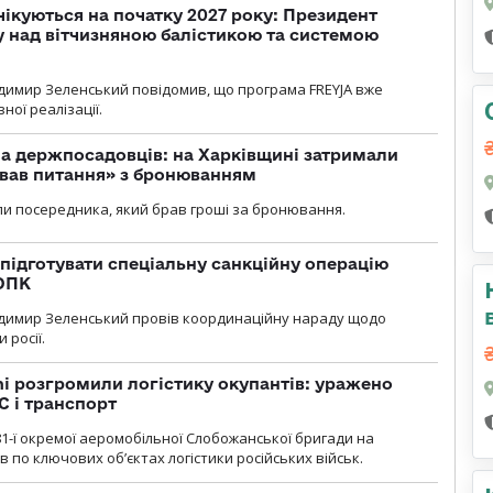
чікуються на початку 2027 року: Президент
у над вітчизняною балістикою та системою
димир Зеленський повідомив, що програма FREYJA вже
ної реалізації.
а держпосадовців: на Харківщині затримали
ував питання» з бронюванням
и посередника, який брав гроші за бронювання.
підготувати спеціальну санкційну операцію
 ОПК
димир Зеленський провів координаційну нараду щодо
 росії.
i розгромили логістику окупантів: уражено
С і транспорт
1-ї окремої аеромобільної Слобожанської бригади на
 по ключових об’єктах логістики російських військ.