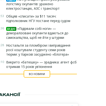
логістику окупантів: уражено
електростанцію, АЗС і транспорт
:53
Обіцяв «списати» за $11 тисяч:
підполковник НГУ постане перед судом
:36
«Підірвали собі ноги» —
АУДІО
деморалізовані окупанти вдаються до
самокаліцтва, щоб не йти у штурми
:28
Ностальгія за пломбіром і виправдання
росії коштували студенту семи років
тюрми: у Харкові засуджено «блогера»
:10
Викрито «батюшку» — зрадника: агент фсб
отримав 15 років ув’язнення
ВСІ НОВИНИ
АКАНСІЇ