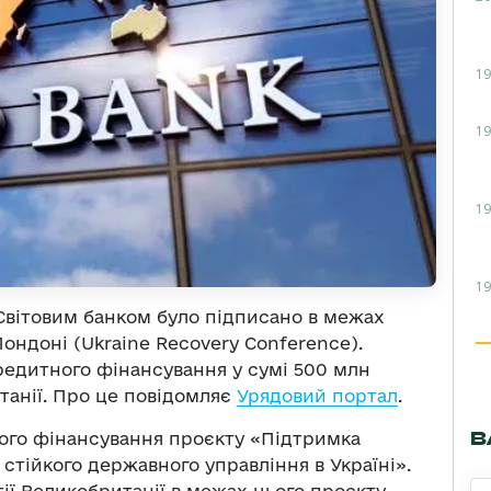
19
19
19
19
 Світовим банком було підписано в межах
ондоні (Ukraine Recovery Conference).
редитного фінансування у сумі 500 млн
танії. Про це повідомляє
Урядовий портал
.
В
ого фінансування проєкту «Підтримка
стійкого державного управління в Україні».