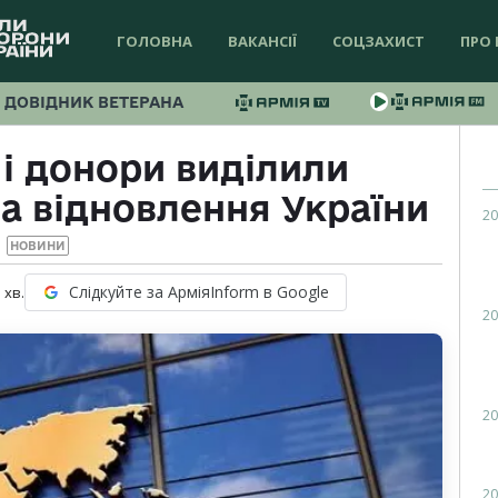
ГОЛОВНА
ВАКАНСІЇ
СОЦЗАХИСТ
ПРО 
ДОВІДНИК ВЕТЕРАНА
 і донори виділили
а відновлення України
20
НОВИНИ
Слідкуйте за АрміяInform в Google
1
хв.
20
20
20