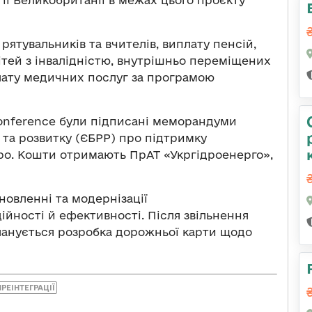
тії Великобританії в межах цього проєкту
рятувальників та вчителів, виплату пенсій,
ітей з інвалідністю, внутрішньо переміщених
плату медичних послуг за програмою
Conference були підписані меморандуми
 та розвитку (ЄБРР) про підтримку
вро. Кошти отримають ПрАТ «Укргідроенерго»,
новленні та модернізації
ійності й ефективності. Після звільнення
ланується розробка дорожньої карти щодо
РЕІНТЕГРАЦІЇ