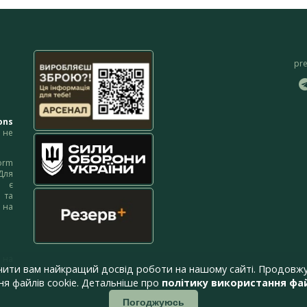
pr
ons
не
orm
Для
м є
 та
 на
 на
чити вам найкращий досвід роботи на нашому сайті. Продовжу
я файлів cookie. Детальніше про
політику використання фай
Погоджуюсь