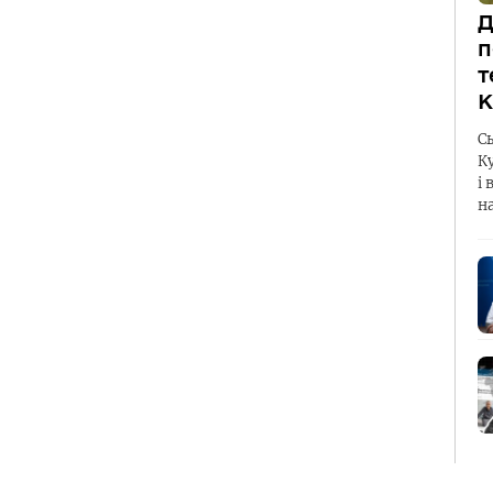
Д
п
т
К
С
К
і 
н