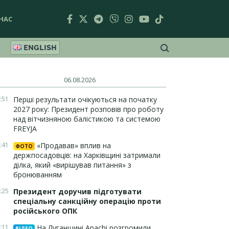
НАС
ENGLISH
06.08.2026
:51
Перші результати очікуються на початку
2027 року: Президент розповів про роботу
над вітчизняною балістикою та системою
FREYJA
:41
«Продавав» вплив на
ФОТО
держпосадовців: на Харківщині затримали
ділка, який «вирішував питання» з
бронюванням
:25
Президент доручив підготувати
спеціальну санкційну операцію проти
російського ОПК
:11
На Луганщині Apachi розгромили
ВІДЕО