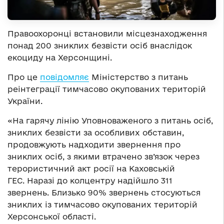
Правоохоронці встановили місцезнаходження
понад 200 зниклих безвісти осіб внаслідок
екоциду на Херсонщині.
Про це
повідомляє
Міністерство з питань
реінтеграції тимчасово окупованих територій
України.
«На гарячу лінію Уповноваженого з питань осіб,
зниклих безвісти за особливих обставин,
продовжують надходити звернення про
зниклих осіб, з якими втрачено зв’язок через
терористичний акт росії на Каховській
ГЕС. Наразі до колцентру надійшло 311
звернень. Близько 90% звернень стосуються
зниклих із тимчасово окупованих територій
Херсонської області.