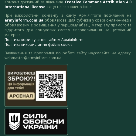
Контент доступний за ліцензією
Creative Commons Attribution 4.0
International license
якщо не зазначено інше.
При використанні контенту з сайту АрміяInform посилання на
armyinform.com.ua
обов’язкове. Для суб’єктів у сфері онлайн-медіа
обов’язковим є розміщення у першому абзаці матеріалу прямого та
відкритого для пошукових систем гіперпосилання на цитований
матеріал.
Політика користування сайтом АрміяInform
Політика використання файлів cookie
Зауваження та пропозиції по роботі сайту надсилайте на адресу:
webmaster@armyinform.com.ua