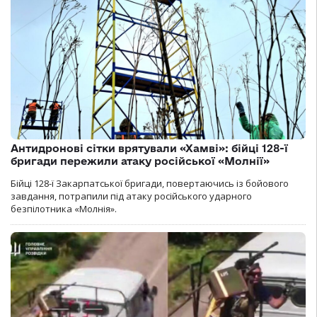
Антидронові сітки врятували «Хамві»: бійці 128-ї
бригади пережили атаку російської «Молнії»
Бійці 128-ї Закарпатської бригади, повертаючись із бойового
завдання, потрапили під атаку російського ударного
безпілотника «Молнія».