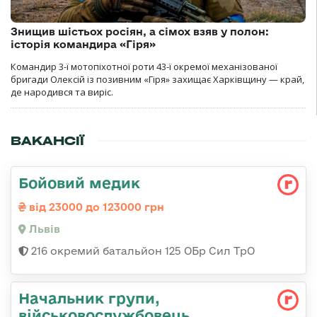
Знищив шістьох росіян, а сімох взяв у полон:
історія командира «Гіря»
Командир 3-ї мотопіхотної роти 43-ї окремої механізованої
бригади Олексій із позивним «Гіря» захищає Харківщину — край,
де народився та виріс.
ВАКАНСІЇ
Бойовий медик
від 23000 до 123000 грн
Львів
216 окремий батальйон 125 ОБр Сил ТрО
Начальник групи,
військовослужбовець