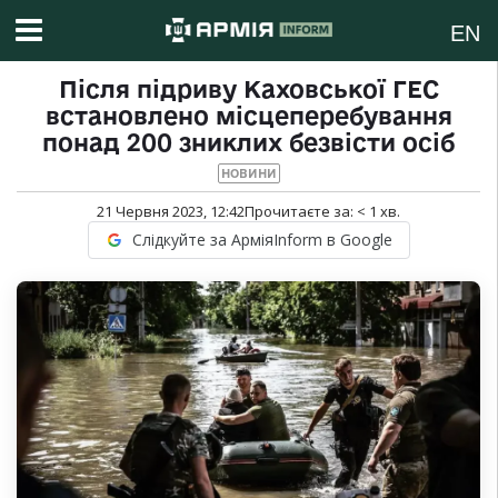
EN
Після підриву Каховської ГЕС
встановлено місцеперебування
понад 200 зниклих безвісти осіб
НОВИНИ
21 Червня 2023, 12:42
Прочитаєте за:
< 1
хв.
Слідкуйте за АрміяInform в Google