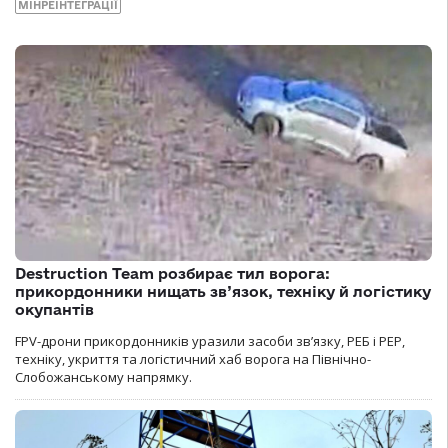
МІНРЕІНТЕГРАЦІЇ
Destruction Team розбирає тил ворога:
прикордонники нищать зв’язок, техніку й логістику
окупантів
FPV-дрони прикордонників уразили засоби зв’язку, РЕБ і РЕР,
техніку, укриття та логістичний хаб ворога на Північно-
Слобожанському напрямку.