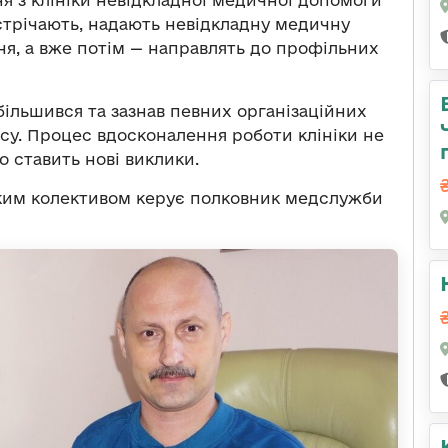
зустрічають, надають невідкладну медичну
ня, а вже потім — направлять до профільних
збільшився та зазнав певних організаційних
су. Процес вдосконалення роботи клініки не
о ставить нові виклики.
ьким колективом керує полковник медслужби