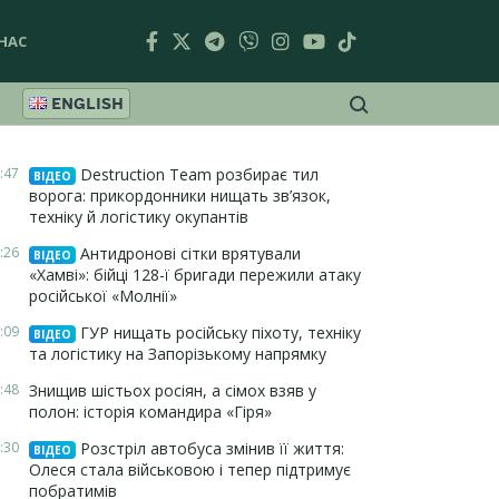
НАС
ENGLISH
:47
Destruction Team розбирає тил
ВІДЕО
ворога: прикордонники нищать зв’язок,
техніку й логістику окупантів
:26
Антидронові сітки врятували
ВІДЕО
«Хамві»: бійці 128-ї бригади пережили атаку
російської «Молнії»
:09
ГУР нищать російську піхоту, техніку
ВІДЕО
та логістику на Запорізькому напрямку
:48
Знищив шістьох росіян, а сімох взяв у
полон: історія командира «Гіря»
:30
Розстріл автобуса змінив її життя:
ВІДЕО
Олеся стала військовою і тепер підтримує
побратимів