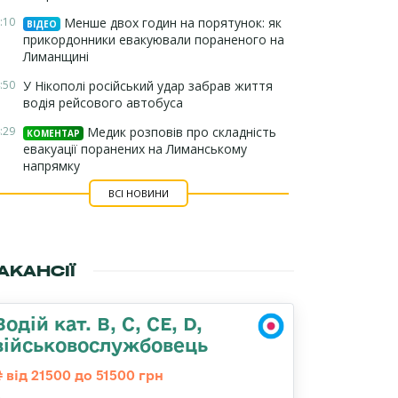
:10
Менше двох годин на порятунок: як
ВІДЕО
прикордонники евакуювали пораненого на
Лиманщині
:50
У Нікополі російський удар забрав життя
водія рейсового автобуса
:29
Медик розповів про складність
КОМЕНТАР
евакуації поранених на Лиманському
напрямку
ВСІ НОВИНИ
АКАНСІЇ
Водій кат. B, C, СЕ, D,
військовослужбовець
від 21500 до 51500 грн