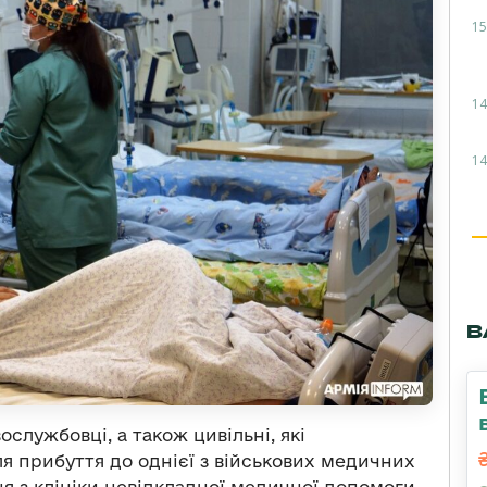
15
14
14
В
ослужбовці, а також цивільні, які
ля прибуття до однієї з військових медичних
я з клініки невідкладної медичної допомоги