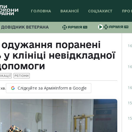
ГОЛОВНА
ВАКАНСІЇ
СОЦЗАХИСТ
ПРО 
ДОВІДНИК ВЕТЕРАНА
 одужання поранені
16
у клініці невідкладної
допомоги
16
ІКАЦІЇ
РЕГІОНИ
16
Слідкуйте за АрміяInform в Google
хв.
15
15