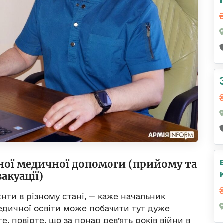
ної медичної допомоги (прийому та
вакуації)
нти в різному стані, — каже начальник
медичної освіти може побачити тут дуже
, повірте, що за понад дев’ять років війни в