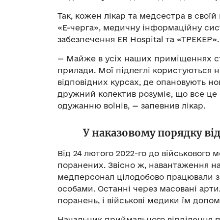
Так, кожен лікар та медсестра в свої
«Е-черга», медичну інформаційну сис
забезпечення ER Hospital та
«ТРЕКЕР».
— Майже в усіх наших приміщеннях ст
прилади. Мої підлеглі користуються 
відповідних курсах, де опановують но
дружний колектив розуміє, що все це
одужанню воїнів, — запевнив лікар.
У наказовому порядку ві
Від 24 лютого 2022-го до військового
поранених. Звісно ж, навантаження на 
медперсонал цілодобово працювали з
особами. Останні через масовані арти
поранень, і військові медики їм допо
Начальник приймального відділення п