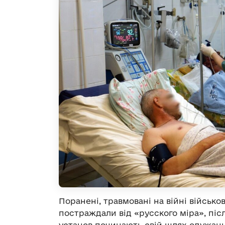
Поранені, травмовані на війні військов
постраждали від «русского міра», піс
установ починають свій шлях одужанн