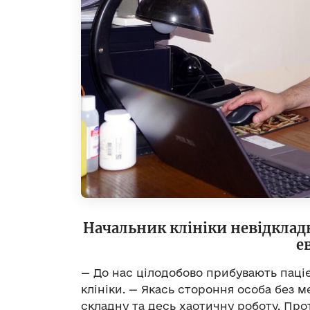
Начальник клініки невідклад
е
— До нас цілодобово прибувають паціє
клініки. — Якась стороння особа без 
складну та десь хаотичну роботу. Проте