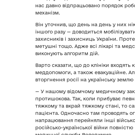
нас давно відпрацьовано порядок робо
механізм.
Він уточнив, що день на день у них ні
іншого разу — доводиться мобілізуват
захисників і захисниць України. Проте
метушні тощо. Адже всі лікарі та мед
виконують алгоритм дій.
Варто сказати, що до клініки входять 
меддопомоги, а також евакуаційне. А
вторгнення росії на українську землю
— У нашому відомчому медичному закла
протишокова. Так, коли прибуває пев
тяжкому та вкрай тяжкому стані, то с
пацієнта. Одночасно там проводять ог
напрацювання перейняли інші військо
російсько-української війни повністю
медичної служби Володимир.