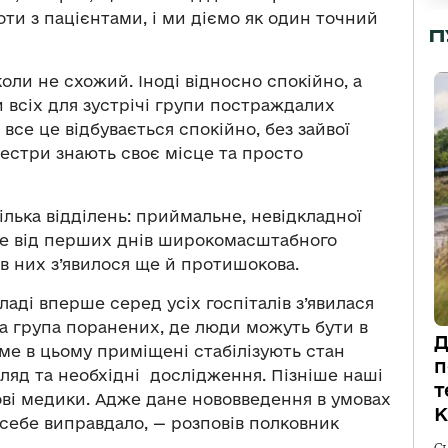
ти з пацієнтами, і ми діємо як один точний
П
коли не схожий. Іноді відносно спокійно, а
и всіх для зустрічі групи постраждалих
 все це відбувається спокійно, без зайвої
сестри знають своє місце та просто
кілька відділень: приймальне, невідкладної
ле від перших днів широкомасштабного
 в них з’явилося ще й протишокова.
ді вперше серед усіх госпіталів з’явилася
на група поранених, де люди можуть бути в
Д
аме в цьому приміщені стабілізують стан
п
ляд та необхідні дослідження. Пізніше наші
т
ві медики. Адже дане нововведення в умовах
К
 себе виправдало, — розповів полковник