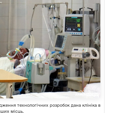
дження технологічних розробок дана клініка в
рших місць.