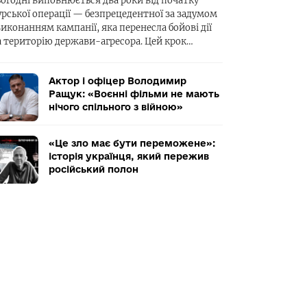
ьогодні виповнюється два роки від початку
урської операції — безпрецедентної за задумом
виконанням кампанії, яка перенесла бойові дії
а територію держави-агресора. Цей крок…
Актор і офіцер Володимир
Ращук: «Воєнні фільми не мають
нічого спільного з війною»
«Це зло має бути переможене»:
історія українця, який пережив
російський полон