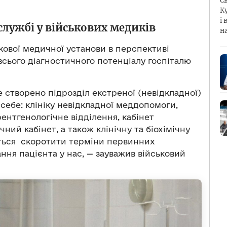
С
К
і 
 службі у військових медиків
н
кової медичної установи в перспективі
сього діагностичного потенціалу госпіталю
е створено підрозділ екстреної (невідкладної)
себе: клініку невідкладної меддопомоги,
ентгенологічне відділення, кабінет
чний кабінет, а також клінічну та біохімічну
сться скоротити терміни первинних
ння пацієнта у нас, — зауважив військовий