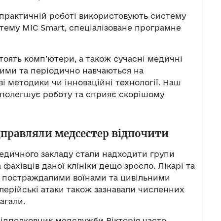
й практичній роботі використовують систему
тему MІС Smart,
спеціалізоване програмне
оять комп’ютери, а також сучасні медичні
ними та періодично навчаються на
ві методики чи інноваційні технології. Наш
 полегшує роботу та сприяє скорішому
дправляли медсестер відпочити
 медичного закладу стали надходити групи
фахівців даної клініки дещо зросло. Лікарі та
 постраждалими воїнами та цивільними
лерійські атаки також зазнавали численних
магали.
ідполковник медслужби Вікторія часто