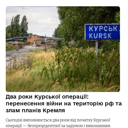
Два роки Курської операції:
перенесення війни на територію рф та
злам планів Кремля
Сьогодні виповнюється два роки від початку Курської
операції — безпрецедентної за задумом і виконанням