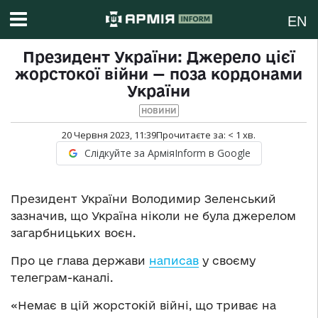
EN
Президент України: Джерело цієї
жорстокої війни — поза кордонами
України
НОВИНИ
20 Червня 2023, 11:39
Прочитаєте за:
< 1
хв.
Слідкуйте за АрміяInform в Google
Президент України Володимир Зеленський
зазначив, що Україна ніколи не була джерелом
загарбницьких воєн.
Про це глава держави
написав
у своєму
телеграм-каналі.
«Немає в цій жорстокій війні, що триває на