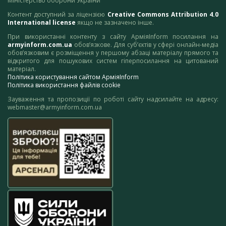
Міністерство оборони України
Контент доступний за ліцензією
Creative Commons Attribution 4.0
International license
якщо не зазначено інше.
При використанні контенту з сайту АрміяInform посилання на
armyinform.com.ua
обов’язкове. Для суб’єктів у сфері онлайн-медіа
обов’язковим є розміщення у першому абзаці матеріалу прямого та
відкритого для пошукових систем гіперпосилання на цитований
матеріал.
Політика користування сайтом АрміяInform
Політика використання файлів cookie
Зауваження та пропозиції по роботі сайту надсилайте на адресу:
webmaster@armyinform.com.ua