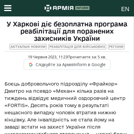
EN
У Харкові діє безоплатна програма
реабілітації для поранених
захисників України
АКТУАЛЬНІ НОВИНИ
РЕАБІЛІТАЦІЯ ДЛЯ ВІЙСЬКОВИХ
РЕГІОНИ
19 Червня 2023, 11:23
Прочитаєте за:
5
хв.
Слідкуйте за АрміяInform в Google
Боєць добровольчого підрозділу «Фрайкор»
Дмитро на псевдо «Механ» кілька разів на
тиждень відвідує медичний оздоровчий центр
«FORTIS». Десять років тому в результаті
нещасного випадку чоловік втратив нижню
кінцівку. Але інвалідність не стала йому на
заваді встати на захист України після