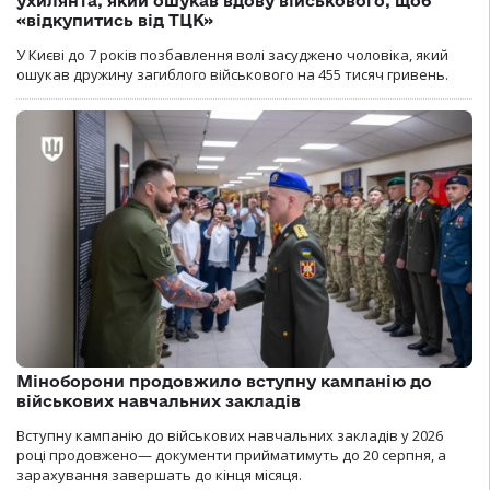
ухилянта, який ошукав вдову військового, щоб
«відкупитись від ТЦК»
У Києві до 7 років позбавлення волі засуджено чоловіка, який
ошукав дружину загиблого військового на 455 тисяч гривень.
Міноборони продовжило вступну кампанію до
військових навчальних закладів
Вступну кампанію до військових навчальних закладів у 2026
році продовжено— документи прийматимуть до 20 серпня, а
зарахування завершать до кінця місяця.