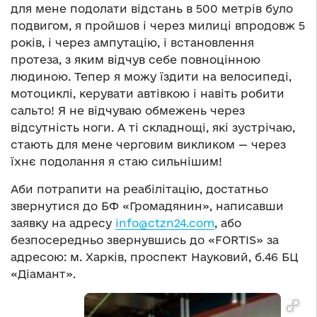
для мене подолати відстань в 500 метрів було
подвигом, я пройшов і через милиці впродовж 5
років, і через ампутацію, і встановлення
протеза, з яким відчув себе повноцінною
людиною. Тепер я можу їздити на велосипеді,
мотоциклі, керувати автівкою і навіть робити
сальто! Я не відчуваю обмежень через
відсутність ноги. А ті складнощі, які зустрічаю,
стають для мене черговим викликом — через
їхнє подолання я стаю сильнішим!
Аби потрапити на реабілітацію, достатньо
звернутися до БФ «Громадянин», написавши
заявку на адресу
info@ctzn24.com
, або
безпосередньо звернувшись до «FORTIS» за
адресою: м. Харків, проспект Науковий, б.46 БЦ
«Діамант».