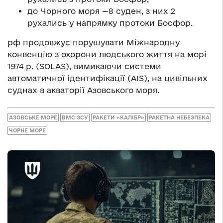
до Чорного моря —8 суден, з них 2
рухались у напрямку протоки Босфор.
рф продовжує порушувати Міжнародну
конвенцію з охорони людського життя на морі
1974 р. (SOLAS), вимикаючи системи
автоматичної ідентифікації (AIS), на цивільних
суднах в акваторії Азовського моря.
АЗОВСЬКЕ МОРЕ
ВМС ЗСУ
РАКЕТИ «КАЛІБР»
РАКЕТНА НЕБЕЗПЕКА
ЧОРНЕ МОРЕ