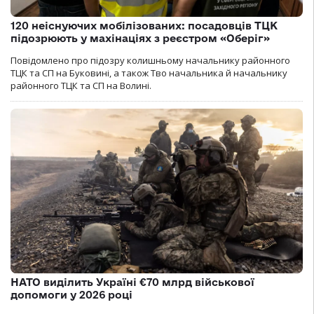
120 неіснуючих мобілізованих: посадовців ТЦК
підозрюють у махінаціях з реєстром «Оберіг»
Повідомлено про підозру колишньому начальнику районного
ТЦК та СП на Буковині, а також Тво начальника й начальнику
районного ТЦК та СП на Волині.
НАТО виділить Україні €70 млрд військової
допомоги у 2026 році