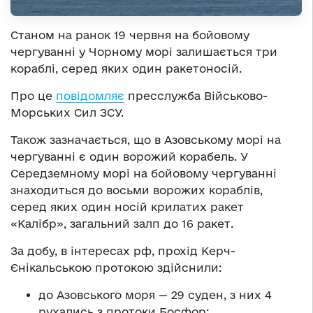
Станом на ранок 19 червня на бойовому
чергуванні у Чорному морі залишається три
кораблі, серед яких один ракетоносій.
Про це
повідомляє
пресслужба Військово-
Морських Сил ЗСУ.
Також зазначається, що в Азовському морі на
чергуванні є один ворожий корабель. У
Середземному морі на бойовому чергуванні
знаходиться до восьми ворожих кораблів,
серед яких один носій крилатих ракет
«Калібр», загальний залп до 16 ракет.
За добу, в інтересах рф, прохід Керч-
Єнікальською протокою здійснили:
до Азовського моря — 29 суден, з них 4
рухались з протоки Босфор;