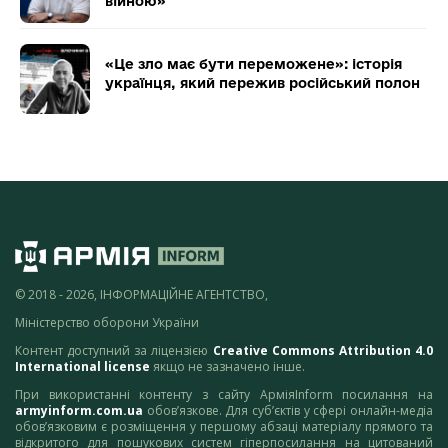
війною»
«Це зло має бути переможене»: історія
українця, який пережив російський полон
© 2018 - 2026, ІНФОРМАЦІЙНЕ АГЕНТСТВО,
Міністерство оборони України
Контент доступний за ліцензією
Creative Commons Attribution 4.0
International license
якщо не зазначено інше.
При використанні контенту з сайту АрміяInform посилання на
armyinform.com.ua
обов’язкове. Для суб’єктів у сфері онлайн-медіа
обов’язковим є розміщення у першому абзаці матеріалу прямого та
відкритого для пошукових систем гіперпосилання на цитований