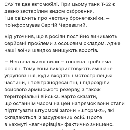
САУ та два автомобілі. При цьому танк Т-62 є
давно застарілим видом озброєння,
і це свідчить про нестачу бронетехніки, —
поінформував Сергій Череватий.
Від уточнив, що в росіян постійно виникають
серйозні проблеми з особовим складом. Адже
наші воїни швидко знищують ворогів.
— Нестача живої сили — головна проблема
росіян. Тому вони використовують змішане
угруповання, куди входять і мотострілецькі
частини, і повітрянодесантні, і підрозділи
бойового армійського резерву, а також
територіальні війська. Варто сказати,
що останнім часом на цей напрямок вони стали
підтягувати штурмові загони «шторм-z», які
складаються із засуджених осіб. Проте
в Бахмуті «вагнерівців» фактично знищено.