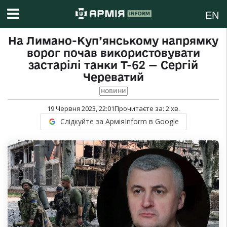
EN
На Лимано-Куп’янському напрямку
ворог почав використовувати
застарілі танки Т-62 — Сергій
Череватий
НОВИНИ
19 Червня 2023, 22:01
Прочитаєте за:
2
хв.
Слідкуйте за АрміяInform в Google