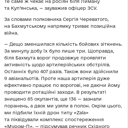
Те саме ж чекає на росіян біля Лиману
та Куп’янська, — зауважив офіцер ЗСУ.
За словами полковника Сергія Череватого,
на Бахмутському напрямку триває позиційна
війна.
— Дещо зменшилася кількість бойових зіткнень.
За минулу добу їх було лише три. Щоправда,
біля Бахмута ворог продовжує проявляти
активність щодо артилерійських обстрілів.
Останніх було 407 разів. Також вони здійснили
9 авіанальотів. Проте наша артилерія дуже
ефективно працює по ворогові, не даючи йому
проводити ротаційні заходи. В результаті
знищено 85 окупантів, ще 136 — зазнали
поранень, а двох ми узяли в полон. Окрім цього,
ми підбили їхній дрон типу «Zala»
та ліквідували комплекс спостереження
«Муром-П», — підсумував речник Східного