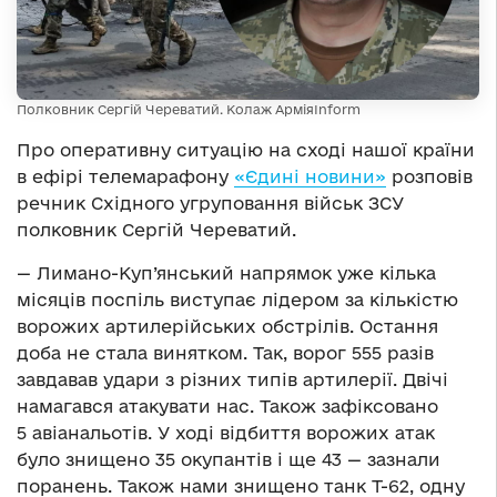
Полковник Сергій Череватий. Колаж АрміяInform
Про оперативну ситуацію на сході нашої країни
в ефірі телемарафону
«Єдині новини»
розповів
речник Східного угруповання військ ЗСУ
полковник Сергій Череватий.
— Лимано-Куп’янський напрямок уже кілька
місяців поспіль виступає лідером за кількістю
ворожих артилерійських обстрілів. Остання
доба не стала винятком. Так, ворог 555 разів
завдавав удари з різних типів артилерії. Двічі
намагався атакувати нас. Також зафіксовано
5 авіанальотів. У ході відбиття ворожих атак
було знищено 35 окупантів і ще 43 — зазнали
поранень. Також нами знищено танк Т-62, одну