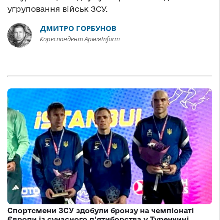
угруповання військ ЗСУ.
ДМИТРО ГОРБУНОВ
Кореспондент АрміяInform
Спортсмени ЗСУ здобули бронзу на чемпіонаті
Європи із сучасного п’ятиборства у Туреччині