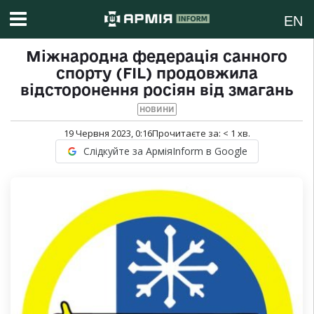
EN
Міжнародна федерація санного
спорту (FIL) продовжила
відсторонення росіян від змагань
НОВИНИ
19 Червня 2023, 0:16
Прочитаєте за:
< 1
хв.
Слідкуйте за АрміяInform в Google