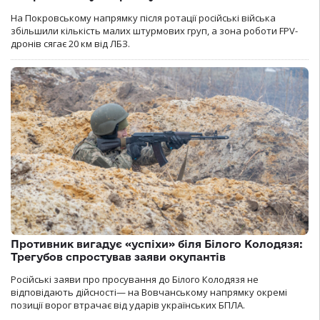
На Покровському напрямку після ротації російські війська
збільшили кількість малих штурмових груп, а зона роботи FPV-
дронів сягає 20 км від ЛБЗ.
Противник вигадує «успіхи» біля Білого Колодязя:
Трегубов спростував заяви окупантів
Російські заяви про просування до Білого Колодязя не
відповідають дійсності— на Вовчанському напрямку окремі
позиції ворог втрачає від ударів українських БПЛА.