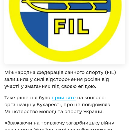
Міжнародна федерація санного спорту (FIL)
залишила у силі відсторонення росіян від
участі у змаганнях під своєю егідою.
Таке рішення було
прийняте
на конгресі
організації у Бухаресті, про це повідомляє
Міністерство молоді та спорту України.
«Зважаючи на триваючу загарбницьку війну
росії проти України, вирішено безстроково