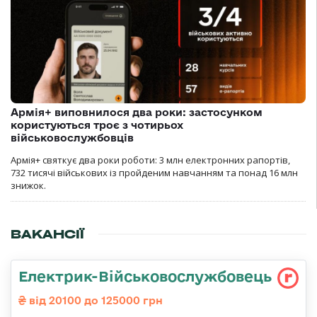
Армія+ виповнилося два роки: застосунком
користуються троє з чотирьох
військовослужбовців
Армія+ святкує два роки роботи: 3 млн електронних рапортів,
732 тисячі військових із пройденим навчанням та понад 16 млн
знижок.
ВАКАНСІЇ
Електрик-Військовослужбовець
від 20100 до 125000 грн