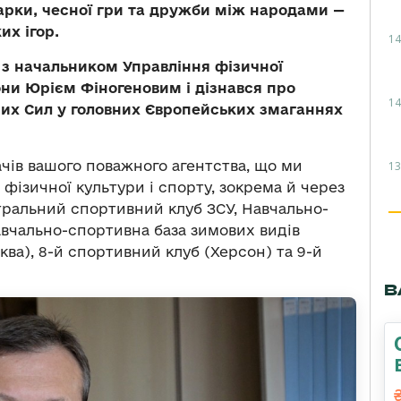
арки, чесної гри та дружби між народами —
их ігор.
14
 з начальником Управління фізичної
они Юрієм Фіногеновим і дізнався про
14
них Сил у головних Європейських змаганнях
ів вашого поважного агентства, що ми
13
 фізичної культури і спорту, зокрема й через
тральний спортивний клуб ЗСУ, Навчально-
Навчально-спортивна база зимових видів
ква), 8-й спортивний клуб (Херсон) та 9-й
В