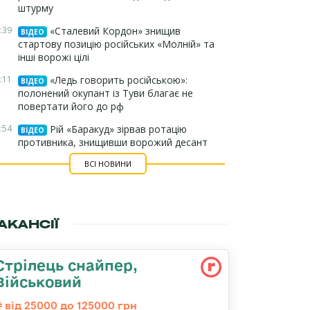
штурму
:39
«Сталевий Кордон» знищив
ВІДЕО
стартову позицію російських «Молній» та
інші ворожі цілі
:11
«Ледь говорить російською»:
ВІДЕО
полонений окупант із Туви благає не
повертати його до рф
:54
Рій «Баракуд» зірвав ротацію
ВІДЕО
противника, знищивши ворожий десант
ВСІ НОВИНИ
АКАНСІЇ
Стрілець снайпер,
Військовий
від 25000 до 125000 грн