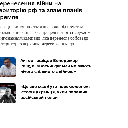
еренесення війни на
ериторію рф та злам планів
ремля
ьогодні виповнюється два роки від початку
урської операції — безпрецедентної за задумом
виконанням кампанії, яка перенесла бойові дії
а територію держави-агресора. Цей крок…
Актор і офіцер Володимир
Ращук: «Воєнні фільми не мають
нічого спільного з війною»
«Це зло має бути переможене»:
історія українця, який пережив
російський полон