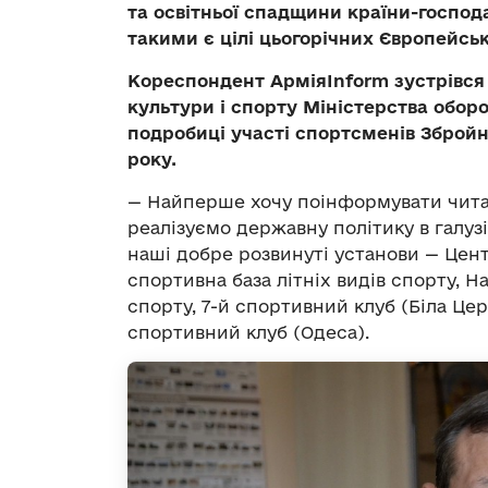
та освітньої спадщини країни-господ
такими є цілі цьогорічних Європейськ
Кореспондент АрміяInform зустрівся
культури і спорту Міністерства обор
подробиці участі спортсменів Зброй
року.
— Найперше хочу поінформувати читач
реалізуємо державну політику в галузі
наші добре розвинуті установи — Цен
спортивна база літніх видів спорту, 
спорту, 7-й спортивний клуб (Біла Цер
спортивний клуб (Одеса).