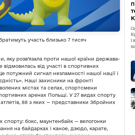
п
т
К
С
К
 братимуть участь близько 7 тисяч
і 
н
и, яку розв’язала проти нашої країни держава-
е відмовилась від участі в спортивних
Це потужний сигнал незламності нашої нації і
 єдність». Наші захисники на фронті
зволених містах та селах, спортсмени
портивних аренах Польщі. У 27 видах спорту
атлетів, 88 з яких — представники Збройних
ах спорту: бокс, маунтенбайк — велогонки
ання на байдарках і каное, дзюдо, карате,