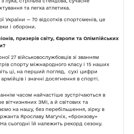
 з лука, стрільба стендова, сучасне
хтування та легка атлетика.
ої України — 70 відсотків спортсменів, це
еки і оборони.
онів, призерів світу, Європи та Олімпійських
ни?
рної 27 військовослужбовців зі званням
рів спорту міжнародного класу і 15 наших
віть ці, на перший погляд, сухі цифри
армійців і значні досягнення в спорті.
таннім часом найчастіше зустрічаються в
вітчизняних ЗМІ, а й світових та
аємо на нашу, без перебільшення, зірку в
ержанта Ярославу Магучіх, «бронзову»
 На сьогодні їй належить рекорд сезону.