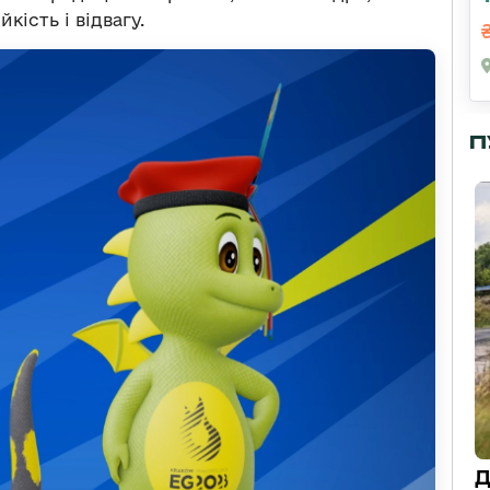
йкість і відвагу.
П
Д