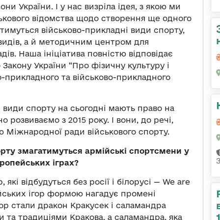
ни України. І у нас визріла ідея, з якою ми
ськового відомства щодо створення ще одного
атимуться військово-прикладні види спорту,
видів, а й методичним центром для
дів. Наша ініціатива повністю відповідає
 Закону України “Про фізичну культуру і
-прикладного та військово-прикладного
 види спорту на сьогодні мають право на
о розвиваємо з 2015 року. І вони, до речі,
ою Міжнародної ради військового спорту.
орту змагатимуться армійські спортсмени у
вропейських іграх?
 які відбудуться без росії і білорусі — We are
ейських ігор формою нагадує промені
гор стали дракон Кракусек і саламандра
и та традиціями Кракова, а саламандра, яка