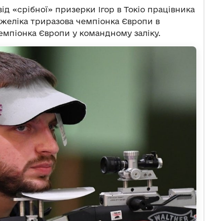
від «срібної» призерки Ігор в Токіо працівника
нжеліка триразова чемпіонка Європи в
чемпіонка Європи у командному заліку.