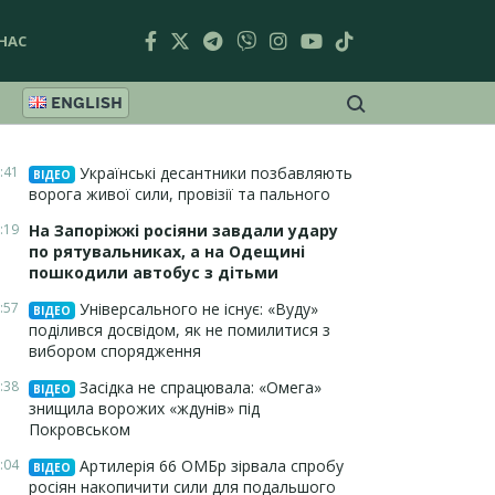
НАС
ENGLISH
:41
Українські десантники позбавляють
ВІДЕО
ворога живої сили, провізії та пального
:19
На Запоріжжі росіяни завдали удару
по рятувальниках, а на Одещині
пошкодили автобус з дітьми
:57
Універсального не існує: «Вуду»
ВІДЕО
поділився досвідом, як не помилитися з
вибором спорядження
:38
Засідка не спрацювала: «Омега»
ВІДЕО
знищила ворожих «ждунів» під
Покровськом
:04
Артилерія 66 ОМБр зірвала спробу
ВІДЕО
росіян накопичити сили для подальшого