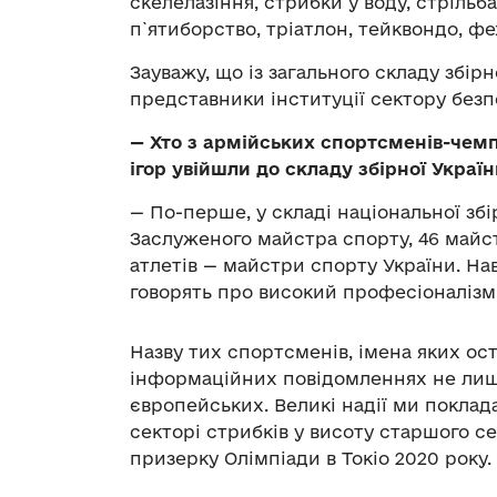
скелелазіння, стрибки у воду, стрільба
п`ятиборство, тріатлон, тейквондо, фе
Зауважу, що із загального складу збірн
представники інституції сектору безп
— Хто з армійських спортсменів-чемпі
ігор увійшли до складу збірної Украї
— По-перше, у складі національної збі
Заслуженого майстра спорту, 46 майст
атлетів — майстри спорту України. На
говорять про високий професіоналізм 
Назву тих спортсменів, імена яких ос
інформаційних повідомленнях не лише 
європейських. Великі надії ми поклад
секторі стрибків у висоту старшого с
призерку Олімпіади в Токіо 2020 року.