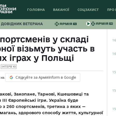
ГОЛОВНА
ВАКАНСІЇ
СОЦЗАХИСТ
ПРО 
ДОВІДНИК ВЕТЕРАНА
портсменів у складі
16
ної візьмуть участь в
16
х іграх у Польщі
ІНТЕРВ`Ю
15
Слідкуйте за АрміяInform в Google
хв.
15
ракові, Закопане, Тарнові, Кшешовиці та
ІІІ Європейські ігри. Україна буде
з 260 спортсменів, третина з яких —
15
магань, здорового способу життя, культурної