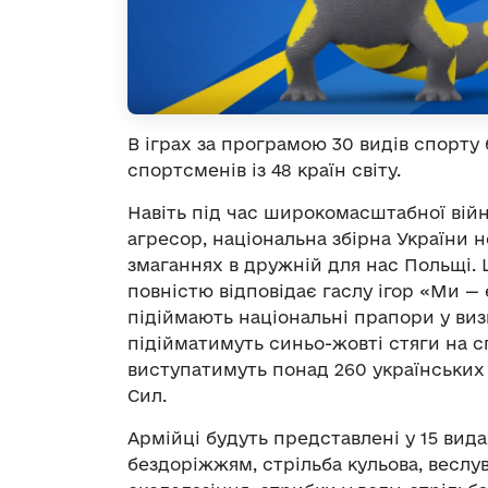
В іграх за програмою 30 видів спорту
спортсменів із 48 країн світу.
Навіть під час широкомасштабної війн
агресор, національна збірна України н
змаганнях в дружній для нас Польщі. 
повністю відповідає гаслу ігор «Ми —
підіймають національні прапори у ви
підійматимуть синьо-жовті стяги на с
виступатимуть понад 260 українських 
Сил.
Армійці будуть представлені у 15 вид
бездоріжжям, стрільба кульова, веслув