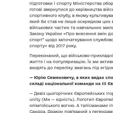
підготовки і спорту Міністерства оборо
готові звернутися до керівництва вій
спортивного клубу, в якому культивув
який би став не лише осередком цих 
військових частин та навчальних закла
Закону України «Про внесення змін до
спорт” щодо започаткування службово
спорту» від 2017 року.
Переконаний, що військово-прикладні
життя і на популяризацію. Їх ми активн
входять до переліку змагань під егід
— Юрію Семеновичу, в яких видах сп
складі національної команди на ІІІ Є
— Девіз цьогорічних Європейських ігор,
unity (Ми — єдність). Логотип Європ
олімпійського вогню. А талісманами і
Сандра. Дракон пов’язаний з легендам