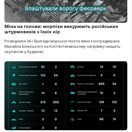
Міна на голови: морпіхи викурюють російських
штурмовиків з їхніх нір
Розвідники 36-ї бригади морської піхоти імені контрадмірала
Михайла Білінського на Костянтинівському напрямку нищать
окупантів у будівлях.