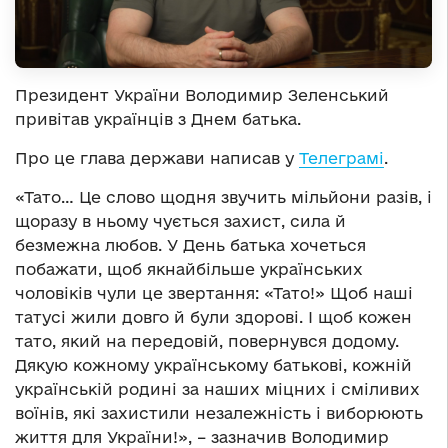
Президент України Володимир Зеленський
привітав українців з Днем батька.
Про це глава держави написав у
Телеграмі
.
«Тато… Це слово щодня звучить мільйони разів, і
щоразу в ньому чується захист, сила й
безмежна любов. У День батька хочеться
побажати, щоб якнайбільше українських
чоловіків чули це звертання: «Тато!» Щоб наші
татусі жили довго й були здорові. І щоб кожен
тато, який на передовій, повернувся додому.
Дякую кожному українському батькові, кожній
українській родині за наших міцних і сміливих
воїнів, які захистили незалежність і виборюють
життя для України!», – зазначив Володимир