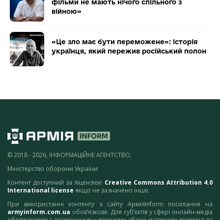
фільми не мають нічого спільного з
війною»
«Це зло має бути переможене»: історія
українця, який пережив російський полон
© 2018 - 2026, ІНФОРМАЦІЙНЕ АГЕНТСТВО,
Міністерство оборони України
Контент доступний за ліцензією
Creative Commons Attribution 4.0
International license
якщо не зазначено інше.
При використанні контенту з сайту АрміяInform посилання на
armyinform.com.ua
обов’язкове. Для суб’єктів у сфері онлайн-медіа
обов’язковим є розміщення у першому абзаці матеріалу прямого та