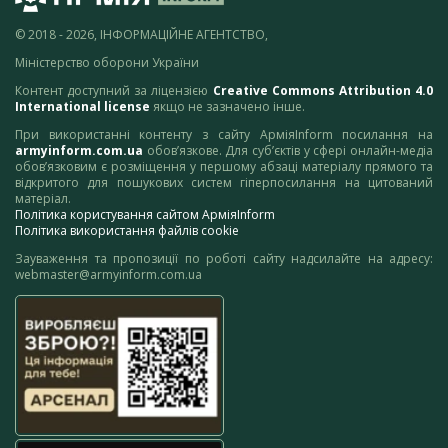
© 2018 - 2026, ІНФОРМАЦІЙНЕ АГЕНТСТВО,
Міністерство оборони України
Контент доступний за ліцензією
Creative Commons Attribution 4.0
International license
якщо не зазначено інше.
При використанні контенту з сайту АрміяInform посилання на
armyinform.com.ua
обов’язкове. Для суб’єктів у сфері онлайн-медіа
обов’язковим є розміщення у першому абзаці матеріалу прямого та
відкритого для пошукових систем гіперпосилання на цитований
матеріал.
Політика користування сайтом АрміяInform
Політика використання файлів cookie
Зауваження та пропозиції по роботі сайту надсилайте на адресу:
webmaster@armyinform.com.ua