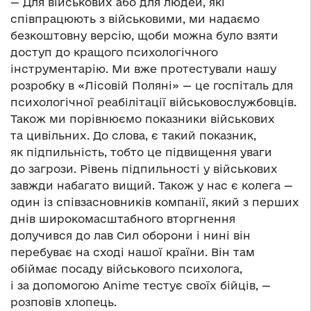
— Для військових або для людей, які
співпрацюють з військовими, ми надаємо
безкоштовну версію, щоби можна було взяти
доступ до кращого психологічного
інструментарію. Ми вже протестували нашу
розробку в «Лісовій Поляні» — це госпіталь для
психологічної реабілітації військовослужбовців.
Також ми порівнюємо показники військових
та цивільних. До слова, є такий показник,
як підпильність, тобто це підвищення уваги
до загрози. Рівень підпильності у військових
завжди набагато вищий. Також у нас є колега —
один із співзасновників компанії, який з перших
днів широкомасштабного вторгнення
долучився до лав Сил оборони і нині він
перебуває на сході нашої країни. Він там
обіймає посаду військового психолога,
і за допомогою Anime тестує своїх бійців, —
розповів хлопець.