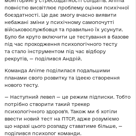
моніторингу стресоздатності солдатів. Anima
повністю висвітлює проблему оцінки психічної
боєздатності. Це дає змогу вчасно виявити
небажані зміни у психічному самопочутті
військовослужбовця та правильно їх усунути.
Було би круто включити це тестування в базове
під час проходження психологічного тесту
та стало інструментом під час відбору
рекрутів, — поділився Андрій.
Команда Anime поділилася подальшими
планами свого розвитку та ідеєю створення
нового тесту.
— Наступний левел — це режим підписки. Тобто
потрібно створити такий трекер
психологічного здоров’я. Також ми б хотіли
ввести новий тест на ПТСР, адже розуміємо
що наразі цього розладу ставатиме більше, —
поділився психолог команди.