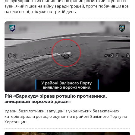
До рук українських військових потрапив російський окупант із
Туви, який пішов на війну заради грошей, проте побачивши все
на власні очі, втік уже на третій день
Рій «Баракуд» зірвав ротацію противника,
знищивши ворожий десант
Ударні безпілотники, запущені з українських безекіпажних
катерів зірвали ротацію окупантів в районі Залізного Порту на
Херсонщині.