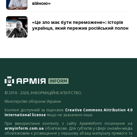
війною»
«Це зло має бути переможене»: історія
українця, який пережив російський полон
© 2018 - 2026, ІНФОРМАЦІЙНЕ АГЕНТСТВО,
Міністерство оборони України
Контент доступний за ліцензією
Creative Commons Attribution 4.0
International license
якщо не зазначено інше.
При використанні контенту з сайту АрміяInform посилання на
armyinform.com.ua
обов’язкове. Для суб’єктів у сфері онлайн-медіа
обов’язковим є розміщення у першому абзаці матеріалу прямого та