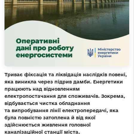
Триває фіксація та ліквідація наслідків повені,
яка виникла через підрив дамби. Енергетики
працюють над відновленням
електропостачання для споживачів. Зокрема,
відбувається чистка обладнання
та випробування лінії електропередачі, яка
була повністю затоплена й від якої
здійснюється живлення головної
каналізаційної станції міста.