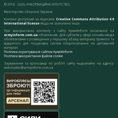
© 2018 - 2026, ІНФОРМАЦІЙНЕ АГЕНТСТВО,
Міністерство оборони України
Контент доступний за ліцензією
Creative Commons Attribution 4.0
International license
якщо не зазначено інше.
При використанні контенту з сайту АрміяInform посилання на
armyinform.com.ua
обов’язкове. Для суб’єктів у сфері онлайн-медіа
обов’язковим є розміщення у першому абзаці матеріалу прямого та
відкритого для пошукових систем гіперпосилання на цитований
матеріал.
Політика користування сайтом АрміяInform
Політика використання файлів cookie
Зауваження та пропозиції по роботі сайту надсилайте на адресу:
webmaster@armyinform.com.ua