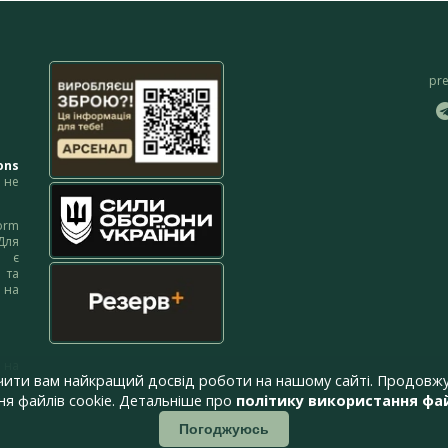
pr
ons
не
orm
Для
м є
 та
 на
 на
чити вам найкращий досвід роботи на нашому сайті. Продовжу
я файлів cookie. Детальніше про
політику використання фай
Погоджуюсь