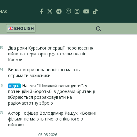
НАС
ENGLISH
43
Два роки Курської операції: перенесення
війни на територію рф та злам планів
Кремля
34
Виплати при пораненні: що мають
отримати захисники
19
На ім’я “Швидкий винищувач”: у
ВІДЕО
потенційній боротьбі з дронами британці
збираються розраховувати на
радіочастотну зброю
03
Актор і офіцер Володимир Ращук: «Воєнні
фільми не мають нічого спільного з
війною»
05.08.2026