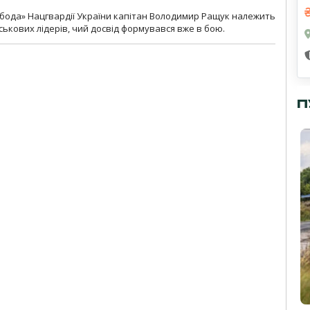
бода» Нацгвардії України капітан Володимир Ращук належить
ськових лідерів, чий досвід формувався вже в бою.
П