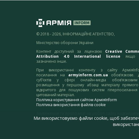
© 2018 - 2026, ІНФОРМАЦІЙНЕ АГЕНТСТВО,
Міністерство оборони України
Контент доступний за ліцензією
Creative Comm
Attribution 4.0 International license
якщо 
зазначено інше.
При використанні контенту з сайту АрміяInf
посилання на
armyinform.com.ua
обов’язкове. 
суб’єктів у сфері онлайн-медіа обов’язкови
розміщення у першому абзаці матеріалу прямого
відкритого для пошукових систем гіперпосилання
цитований матеріал.
Політика користування сайтом АрміяInform
Політика використання файлів cookie
Зауваження та пропозиції по роботі сайту надсилайте
Ми використовуємо файли cookie, щоб забезпе
адресу:
webmaster@armyinform.com.ua
використанн