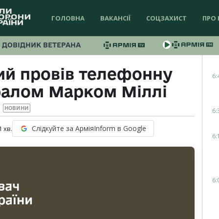
ГОЛОВНА
ВАКАНСІЇ
СОЦЗАХИСТ
ПРО 
ДОВІДНИК ВЕТЕРАНА
ий провів телефонну
6:
ралом Марком Міллі
НОВИНИ
6:
Слідкуйте за АрміяInform в Google
1
хв.
6:
6: