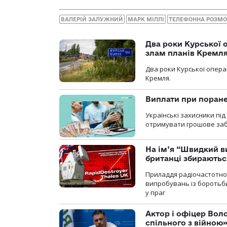
ВАЛЕРІЙ ЗАЛУЖНИЙ
МАРК МІЛЛІ
ТЕЛЕФОННА РОЗМ
Два роки Курської о
злам планів Кремл
Два роки Курської опера
Кремля.
Виплати при поране
Українські захисники пі
отримувати грошове заб
На ім’я “Швидкий в
британці збираютьс
Приладдя радіочастотної 
випробувань із боротьби
у праг
Актор і офіцер Вол
спільного з війною