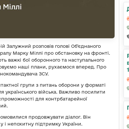
ій Залужний розповів голові Об’єднаного
ралу Марку Міллі про обстановку на фронті.
ють важкі бої оборонного та наступального
зовуємо наші плани, рухаємося вперед. Про
внокомандувача ЗСУ.
тактної групи з питань оборони у форматі
я українського війська. Важливо посилити
 спроможності для контрбатарейної
ий.
домовилися продовжувати діалог. Він
у і непохитну підтримку України.