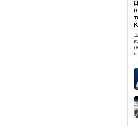
Д
п
т
К
С
К
і 
н