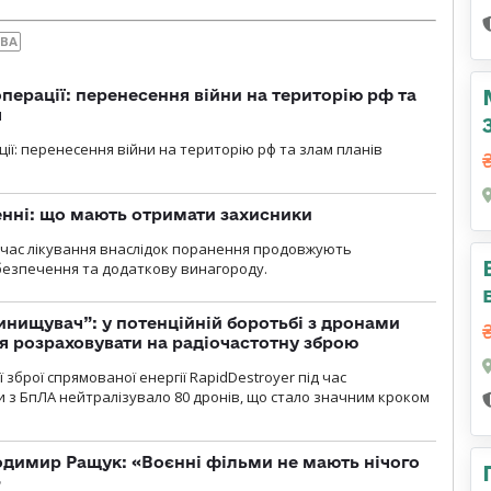
ОВА
перації: перенесення війни на територію рф та
я
ції: перенесення війни на територію рф та злам планів
нні: що мають отримати захисники
д час лікування внаслідок поранення продовжують
езпечення та додаткову винагороду.
инищувач”: у потенційній боротьбі з дронами
я розраховувати на радіочастотну зброю
зброї спрямованої енергії RapidDestroyer під час
 з БпЛА нейтралізувало 80 дронів, що стало значним кроком
одимир Ращук: «Воєнні фільми не мають нічого
»