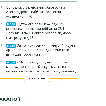
:10
Володимир Зеленський обговорив з
Александром Стуббом посилення
української ППО
:59
Підтримка родини — один із
ВІДЕО
ключових чинників запобігання СЗЧ: в
Президентській бригаді розповіли, чому
сім’я рятує від СЗЧ
:48
За чотири години — мінус 11 ждунів:
ВІДЕО
артилеристи 110-ї бригади розчистили
шлях для побратимів
:41
«Ми не зрозуміли, що сталося»:
ВІДЕО
морпіхи зірвали російську ІПСО та взяли
полонених на Костянтинівському напрямку
ВСІ НОВИНИ
АКАНСІЇ