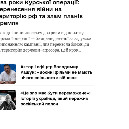
ва роки Курської операції:
еренесення війни на
ериторію рф та злам планів
ремля
ьогодні виповнюється два роки від початку
урської операції — безпрецедентної за задумом
виконанням кампанії, яка перенесла бойові дії
а територію держави-агресора. Цей крок…
Актор і офіцер Володимир
Ращук: «Воєнні фільми не мають
нічого спільного з війною»
«Це зло має бути переможене»:
історія українця, який пережив
російський полон