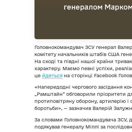
Головнокомандувач ЗСУ генерал Валер
комітету начальників штабів США гене
На сході та півдні нашої країни трива
характеру. Маємо певні успіхи, реалі
це
йдеться
на сторінці Facebook Голо
«Напередодні чергового засідання кон
„Рамштайн“ обговорили пріоритети дл
протиповітряну оборону, артилерію і
боротьби», — зазначив Валерій Залужн
За словами Головнокомандувача ЗСУ, 
подякував генералу Міллі за послідовн