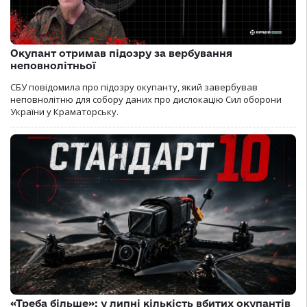
Окупант отримав підозру за вербування
неповнолітньої
СБУ повідомила про підозру окупанту, який завербував
неповнолітню для собору даних про дислокацію Сил оборони
України у Краматорську.
«Треба більше»: у липні кількість вбитих окупантів