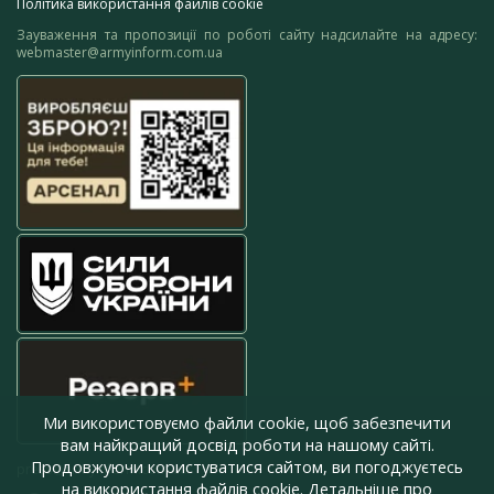
Політика використання файлів cookie
Зауваження та пропозиції по роботі сайту надсилайте на адресу:
webmaster@armyinform.com.ua
Ми використовуємо файли cookie, щоб забезпечити
вам найкращий досвід роботи на нашому сайті.
Продовжуючи користуватися сайтом, ви погоджуєтесь
press@armyinform.com.ua
на використання файлів cookie. Детальніше про