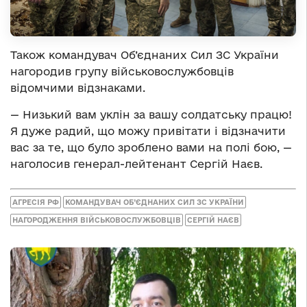
Також командувач Об’єднаних Сил ЗС України
нагородив групу військовослужбовців
відомчими відзнаками.
— Низький вам уклін за вашу солдатську працю!
Я дуже радий, що можу привітати і відзначити
вас за те, що було зроблено вами на полі бою, —
наголосив генерал-лейтенант Сергій Наєв.
АГРЕСІЯ РФ
КОМАНДУВАЧ ОБ’ЄДНАНИХ СИЛ ЗС УКРАЇНИ
НАГОРОДЖЕННЯ ВІЙСЬКОВОСЛУЖБОВЦІВ
СЕРГІЙ НАЄВ