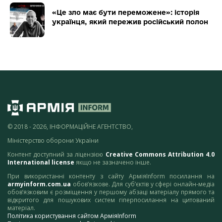
«Це зло має бути переможене»: історія
українця, який пережив російський полон
© 2018 - 2026, ІНФОРМАЦІЙНЕ АГЕНТСТВО,
Міністерство оборони України
Контент доступний за ліцензією
Creative Commons Attribution 4.0
International license
якщо не зазначено інше.
При використанні контенту з сайту АрміяInform посилання на
armyinform.com.ua
обов’язкове. Для суб’єктів у сфері онлайн-медіа
обов’язковим є розміщення у першому абзаці матеріалу прямого та
відкритого для пошукових систем гіперпосилання на цитований
матеріал.
Політика користування сайтом АрміяInform