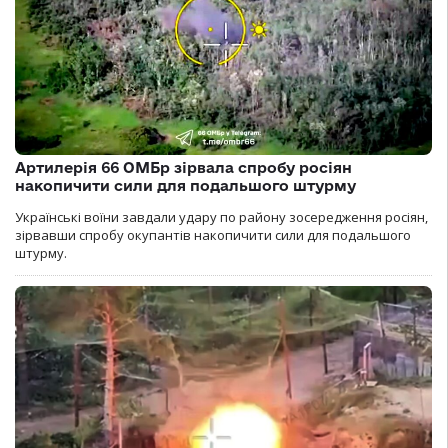
Артилерія 66 ОМБр зірвала спробу росіян
накопичити сили для подальшого штурму
Українські воїни завдали удару по району зосередження росіян,
зірвавши спробу окупантів накопичити сили для подальшого
штурму.