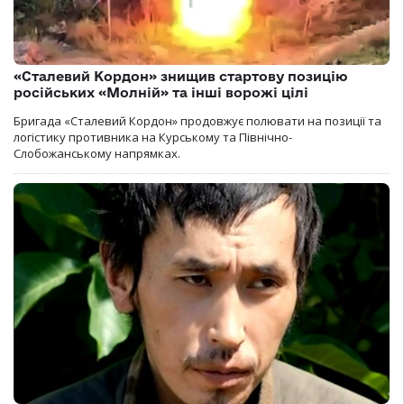
«Сталевий Кордон» знищив стартову позицію
російських «Молній» та інші ворожі цілі
Бригада «Сталевий Кордон» продовжує полювати на позиції та
логістику противника на Курському та Північно-
Слобожанському напрямках.