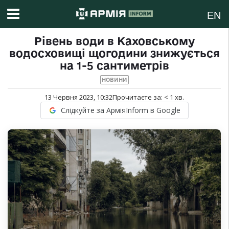
EN
Рівень води в Каховському
водосховищі щогодини знижується
на 1-5 сантиметрів
НОВИНИ
13 Червня 2023, 10:32
Прочитаєте за:
< 1
хв.
Слідкуйте за АрміяInform в Google