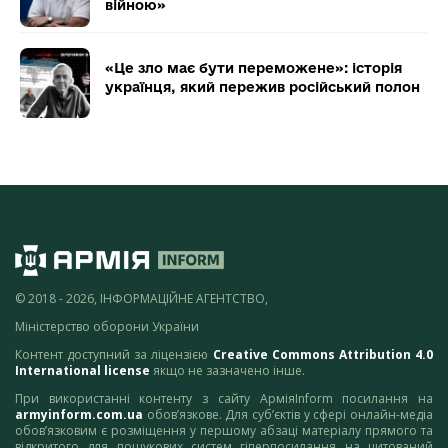
війною»
«Це зло має бути переможене»: історія
українця, який пережив російський полон
© 2018 - 2026, ІНФОРМАЦІЙНЕ АГЕНТСТВО,
Міністерство оборони України
Контент доступний за ліцензією
Creative Commons Attribution 4.0
International license
якщо не зазначено інше.
При використанні контенту з сайту АрміяInform посилання на
armyinform.com.ua
обов’язкове. Для суб’єктів у сфері онлайн-медіа
обов’язковим є розміщення у першому абзаці матеріалу прямого та
відкритого для пошукових систем гіперпосилання на цитований