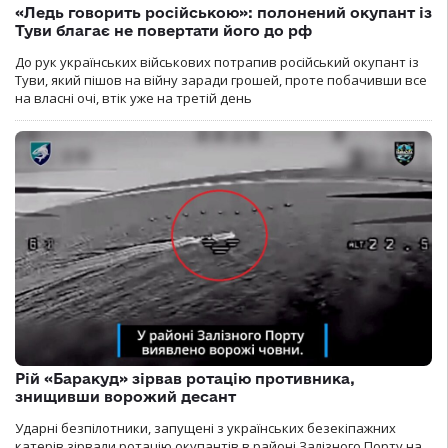
«Ледь говорить російською»: полонений окупант із
Туви благає не повертати його до рф
До рук українських військових потрапив російський окупант із
Туви, який пішов на війну заради грошей, проте побачивши все
на власні очі, втік уже на третій день
Рій «Баракуд» зірвав ротацію противника,
знищивши ворожий десант
Ударні безпілотники, запущені з українських безекіпажних
катерів зірвали ротацію окупантів в районі Залізного Порту на