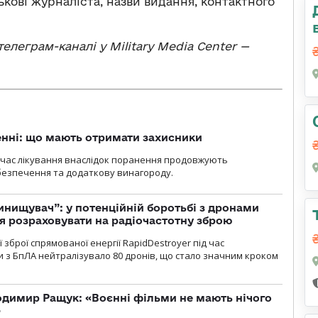
ькові журналіста, назви видання, контактного
елеграм-каналі у Military Media Center —
нні: що мають отримати захисники
д час лікування внаслідок поранення продовжують
езпечення та додаткову винагороду.
инищувач”: у потенційній боротьбі з дронами
я розраховувати на радіочастотну зброю
зброї спрямованої енергії RapidDestroyer під час
 з БпЛА нейтралізувало 80 дронів, що стало значним кроком
одимир Ращук: «Воєнні фільми не мають нічого
»