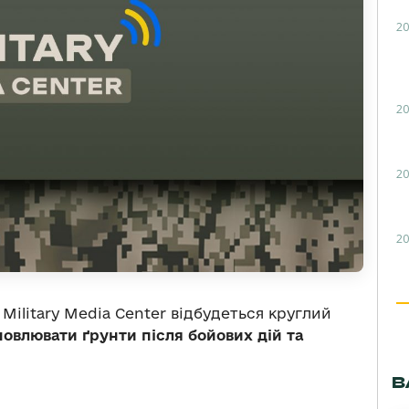
20
20
20
20
 Military Media Center відбудеться круглий
новлювати ґрунти після бойових дій та
В