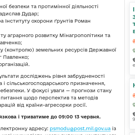
ої безпеки та протимінної діяльності
адислав Дудар;
а Інституту охорони ґрунтів Роман
у аграрного розвитку Мінагрополітики та
авченко;
ду (контролю) земельних ресурсів Державної
г Павленко;
рганізацій.
ультати досліджень рівня забрудненості
ма і сільськогосподарського призначення,
небезпеки. У фокусі уваги — прогнози стану
; питання щодо перспектив та методів
ацій від країни-агресорки росії.
зкова і триватиме до 09:00 13 червня.
електронну адресу:
psmodu@post.mil.gov.ua
із