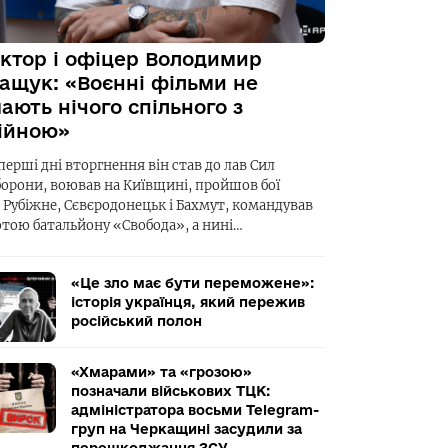
ктор і офіцер Володимир
ащук: «Воєнні фільми не
ають нічого спільного з
ійною»
перші дні вторгнення він став до лав Сил
борони, воював на Київщині, пройшов бої
а Рубіжне, Сєвєродонецьк і Бахмут, командував
отою батальйону «Свобода», а нині…
«Це зло має бути переможене»:
історія українця, який пережив
російський полон
«Хмарами» та «грозою»
позначали військових ТЦК:
адміністратора восьми Telegram-
груп на Черкащині засудили за