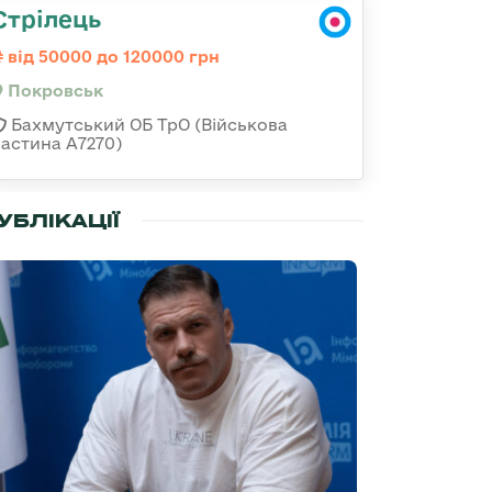
Стрілець
від 50000 до 120000 грн
Покровськ
Бахмутський ОБ ТрО (Військова
частина А7270)
УБЛІКАЦІЇ