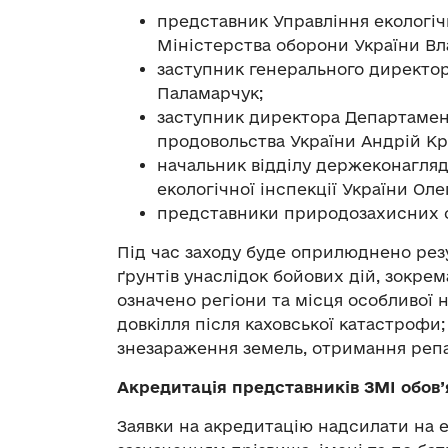
представник Управління екологічн
Міністерства оборони України Вл
заступник генерального директор
Паламарчук;
заступник директора Департамент
продовольства України Андрій Кр
начальник відділу держеконагля
екологічної інспекції України Оле
представники природозахисних о
Під час заходу буде оприлюднено рез
ґрунтів унаслідок бойових дій, зокре
означено регіони та місця особливої 
довкілля після каховської катастрофи
знезараження земель, отримання репар
Акредитація представників ЗМІ обов’я
Заявки на акредитацію надсилати на 