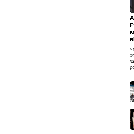
А
Р
м
в
У 
о
з
р