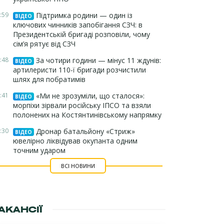
:59
Підтримка родини — один із
ВІДЕО
ключових чинників запобігання СЗЧ: в
Президентській бригаді розповіли, чому
сім’я рятує від СЗЧ
:48
За чотири години — мінус 11 ждунів:
ВІДЕО
артилеристи 110-ї бригади розчистили
шлях для побратимів
:41
«Ми не зрозуміли, що сталося»:
ВІДЕО
морпіхи зірвали російську ІПСО та взяли
полонених на Костянтинівському напрямку
:30
Дронар батальйону «Стриж»
ВІДЕО
ювелірно ліквідував окупанта одним
точним ударом
ВСІ НОВИНИ
АКАНСІЇ