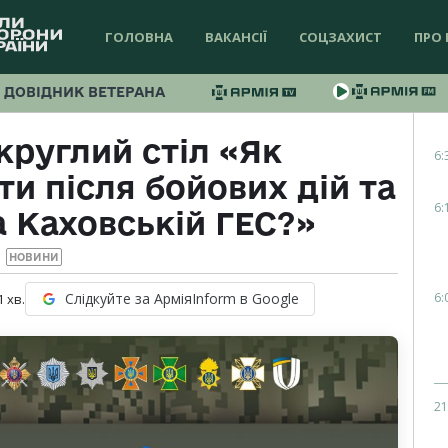
ГОЛОВНА
ВАКАНСІЇ
СОЦЗАХИСТ
ПРО 
ДОВІДНИК ВЕТЕРАНА
круглий стіл «Як
6:
и після бойових дій та
6:
 Каховській ГЕС?»
НОВИНИ
6:
Слідкуйте за АрміяInform в Google
1
хв.
21