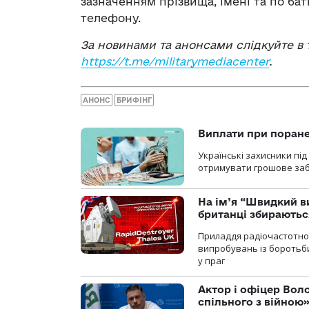
зазначенням прізвища, імені та по бат
телефону.
За новинами та анонсами слідкуйте в т
https://t.me/militarymediacenter
.
АНОНС
БРИФІНГ
Виплати при поране
Українські захисники пі
отримувати грошове заб
На ім’я “Швидкий в
британці збираютьс
Приладдя радіочастотної 
випробувань із боротьби
у праг
Актор і офіцер Вол
спільного з війною