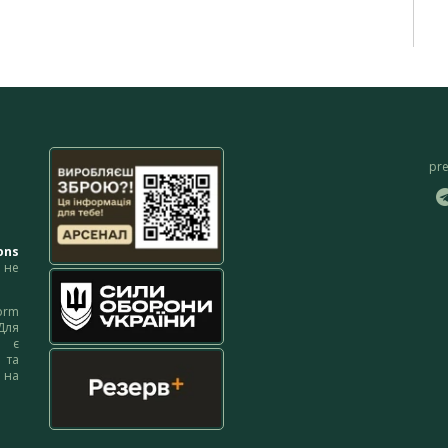
pr
ons
не
orm
Для
м є
 та
 на