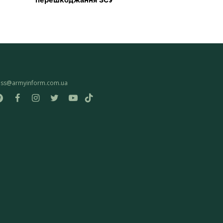
перешкоджання ЗСУ
ess@armyinform.com.ua