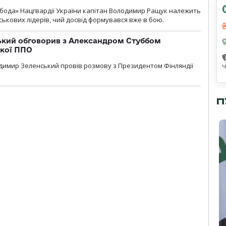
бода» Нацгвардії України капітан Володимир Ращук належить
ськових лідерів, чий досвід формувався вже в бою.
кий обговорив з Александром Стуббом
ької ППО
димир Зеленський провів розмову з Президентом Фінляндії
П