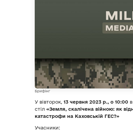
Брифінг
У вівторок,
13 червня 2023 р.,
о
10:00
в
стіл
«Земля, скалічена війною: як від
катастрофи на Каховській ГЕС?»
Учасники: