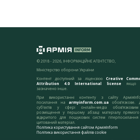
© 2018 - 2026, ІНФОРМАЦІЙНЕ АГЕНТСТВО,
Міністерство оборони України
Контент доступний за ліцензією
Creative Comm
Attribution 4.0 International license
якщо 
зазначено інше.
При використанні контенту з сайту АрміяInf
посилання на
armyinform.com.ua
обов’язкове. 
суб’єктів у сфері онлайн-медіа обов’язкови
розміщення у першому абзаці матеріалу прямого
відкритого для пошукових систем гіперпосилання
цитований матеріал.
Політика користування сайтом АрміяInform
Політика використання файлів cookie