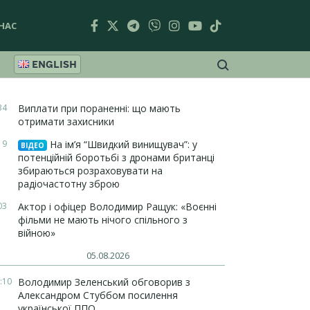
НАС
ENGLISH
34
Виплати при пораненні: що мають
отримати захисники
19
На ім’я “Швидкий винищувач”: у
ВІДЕО
потенційній боротьбі з дронами британці
збираються розраховувати на
радіочастотну зброю
03
Актор і офіцер Володимир Ращук: «Воєнні
фільми не мають нічого спільного з
війною»
05.08.2026
:10
Володимир Зеленський обговорив з
Александром Стуббом посилення
української ППО