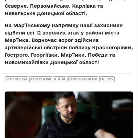
Сєверне, Первомайське, Карлівка та
Невельське Донецької області.
На Мар’їнському напрямку наші захисники
відбили всі 12 ворожих атак у районі міста
Мар’їнка. Водночас ворог здійснив
артилерійські обстріли поблизу Красногорівки,
Гострого, Георгіївки, Мар’їнки, Побєди та
Новомихайлівки Донецької області
STOPRUSSIA
АГРЕСІЯ РФ
ВІЙНА
ВТОРГНЕННЯ РФ
ГШ ЗСУ