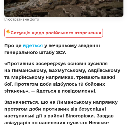
Ілюстративне фото
Ситуація щодо російського вторгнення
Про це
йдеться
у вечірньому зведенні
Генерального штабу ЗСУ.
«Противник зосереджує основні зусилля
на Лиманському, Бахмутському, Авдіївському
та Марїнському напрямках, тривають важкі
бої. Протягом доби відбулось 19 бойових
зіткнень», — йдеться в повідомленні.
Зазначається, що на Лиманському напрямку
протягом доби противник вів безуспішні
наступальні дії в районі Білогорівки. Завдав
авіаударів по населених пунктах Невське