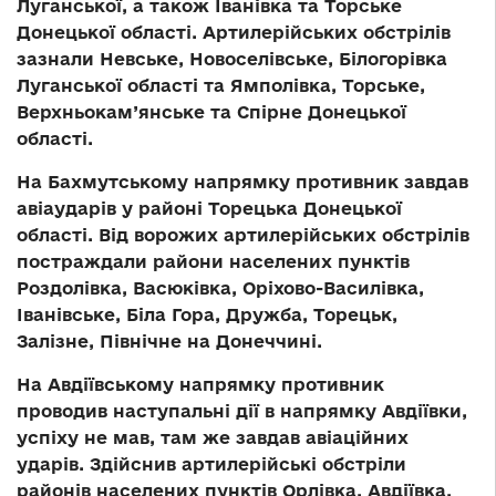
Луганської, а також Іванівка та Торське
Донецької області. Артилерійських обстрілів
зазнали Невське, Новоселівське, Білогорівка
Луганської області та Ямполівка, Торське,
Верхньокам’янське та Спірне Донецької
області.
На Бахмутському напрямку противник завдав
авіаударів у районі Торецька Донецької
області. Від ворожих артилерійських обстрілів
постраждали райони населених пунктів
Роздолівка, Васюківка, Оріхово-Василівка,
Іванівське, Біла Гора, Дружба, Торецьк,
Залізне, Північне на Донеччині.
На Авдіївському напрямку противник
проводив наступальні дії в напрямку Авдіївки,
успіху не мав, там же завдав авіаційних
ударів. Здійснив артилерійські обстріли
районів населених пунктів Орлівка, Авдіївка,