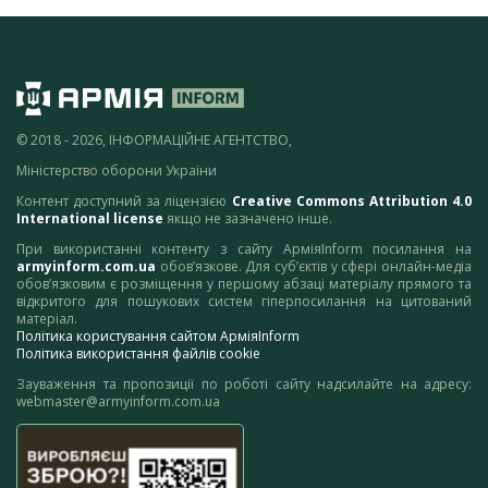
© 2018 - 2026, ІНФОРМАЦІЙНЕ АГЕНТСТВО,
Міністерство оборони України
Контент доступний за ліцензією
Creative Commons Attribution 4.0
International license
якщо не зазначено інше.
При використанні контенту з сайту АрміяInform посилання на
armyinform.com.ua
обов’язкове. Для суб’єктів у сфері онлайн-медіа
обов’язковим є розміщення у першому абзаці матеріалу прямого та
відкритого для пошукових систем гіперпосилання на цитований
матеріал.
Політика користування сайтом АрміяInform
Політика використання файлів cookie
Зауваження та пропозиції по роботі сайту надсилайте на адресу:
webmaster@armyinform.com.ua