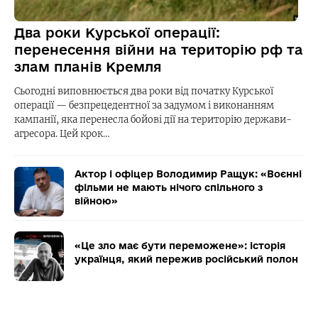
Два роки Курської операції:
перенесення війни на територію рф та
злам планів Кремля
Сьогодні виповнюється два роки від початку Курської
операції — безпрецедентної за задумом і виконанням
кампанії, яка перенесла бойові дії на територію держави-
агресора. Цей крок…
Актор і офіцер Володимир Ращук: «Воєнні
фільми не мають нічого спільного з
війною»
«Це зло має бути переможене»: історія
українця, який пережив російський полон