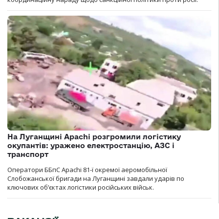
На Луганщині Apachi розгромили логістику
окупантів: уражено електростанцію, АЗС і
транспорт
Оператори ББпС Apachi 81-ї окремої аеромобільної
Слобожанської бригади на Луганщині завдали ударів по
ключових об’єктах логістики російських військ.