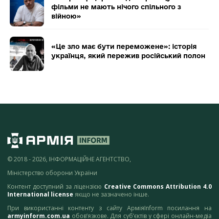
фільми не мають нічого спільного з
війною»
«Це зло має бути переможене»: історія
українця, який пережив російський полон
© 2018 - 2026, ІНФОРМАЦІЙНЕ АГЕНТСТВО,
Міністерство оборони України
Контент доступний за ліцензією
Creative Commons Attribution 4.0
International license
якщо не зазначено інше.
При використанні контенту з сайту АрміяInform посилання на
armyinform.com.ua
обов’язкове. Для суб’єктів у сфері онлайн-медіа