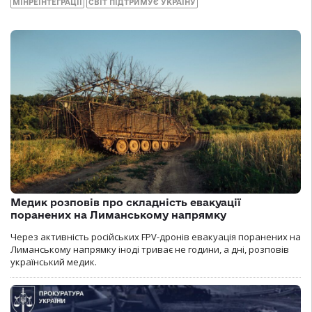
МІНРЕІНТЕГРАЦІЇ
СВІТ ПІДТРИМУЄ УКРАЇНУ
Медик розповів про складність евакуації
поранених на Лиманському напрямку
Через активність російських FPV-дронів евакуація поранених на
Лиманському напрямку іноді триває не години, а дні, розповів
український медик.