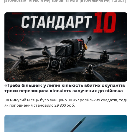
STOPRUSSIA
АГРЕСІЯ РФ
БОЙОВІ ВТРАТИ
ВТОРГНЕННЯ РФ
ГШ ЗСУ
«Треба більше»: у липні кількість вбитих окупантів
трохи перевищила кількість залучених до війська
За минулий місяць було знищено 30 957 російських солдатів, тоді
як поповнення становило 29 800 осіб.