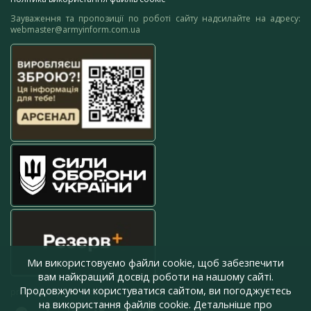
Зауваження та пропозиції по роботі сайту надсилайте на адресу:
webmaster@armyinform.com.ua
Ми використовуємо файли cookie, щоб забезпечити
вам найкращий досвід роботи на нашому сайті.
Продовжуючи користуватися сайтом, ви погоджуєтесь
press@armyinform.com.ua
на використання файлів cookie. Детальніше про