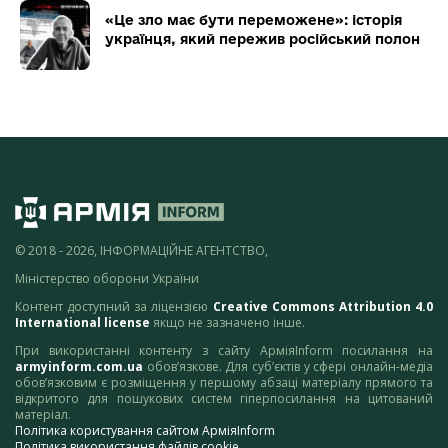
«Це зло має бути переможене»: історія
українця, який пережив російський полон
© 2018 - 2026, ІНФОРМАЦІЙНЕ АГЕНТСТВО,
Міністерство оборони України
Контент доступний за ліцензією
Creative Commons Attribution 4.0
International license
якщо не зазначено інше.
При використанні контенту з сайту АрміяInform посилання на
armyinform.com.ua
обов’язкове. Для суб’єктів у сфері онлайн-медіа
обов’язковим є розміщення у першому абзаці матеріалу прямого та
відкритого для пошукових систем гіперпосилання на цитований
матеріал.
Політика користування сайтом АрміяInform
Політика використання файлів cookie