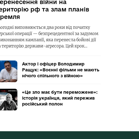
еренесення війни на
ериторію рф та злам планів
ремля
ьогодні виповнюється два роки від початку
урської операції — безпрецедентної за задумом
виконанням кампанії, яка перенесла бойові дії
а територію держави-агресора. Цей крок…
Актор і офіцер Володимир
Ращук: «Воєнні фільми не мають
нічого спільного з війною»
«Це зло має бути переможене»:
історія українця, який пережив
російський полон