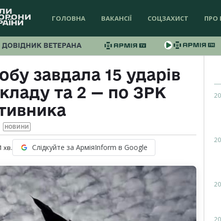
ГОЛОВНА
ВАКАНСІЇ
СОЦЗАХИСТ
ПРО 
ДОВІДНИК ВЕТЕРАНА
обу завдала 15 ударів
кладу та 2 — по ЗРК
20
тивника
НОВИНИ
20
Слідкуйте за АрміяInform в Google
1
хв.
20
20