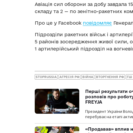
Авіація сил оборони за добу завдала 
складу та 2 — по зенітно-ракетних ко
Про це у Facebook
повідомляє
Генерал
Підрозділи ракетних військ і артилері
5 районів зосередження живої сили, оз
1 артилерійський підрозділ на вогневій
STOPRUSSIA
АГРЕСІЯ РФ
ВІЙНА
ВТОРГНЕННЯ РФ
ГШ
Перші результати о
розповів про робот
FREYJA
Президент України Воло
перебуває на етапі актив
«Продавав» вплив н