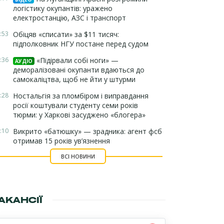
логістику окупантів: уражено
електростанцію, АЗС і транспорт
:53
Обіцяв «списати» за $11 тисяч:
підполковник НГУ постане перед судом
:36
«Підірвали собі ноги» —
АУДІО
деморалізовані окупанти вдаються до
самокаліцтва, щоб не йти у штурми
:28
Ностальгія за пломбіром і виправдання
росії коштували студенту семи років
тюрми: у Харкові засуджено «блогера»
:10
Викрито «батюшку» — зрадника: агент фсб
отримав 15 років ув’язнення
ВСІ НОВИНИ
АКАНСІЇ