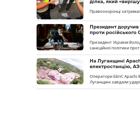
ділка, який «виріш
Правоохоронці затримал
Президент доручив 
проти російського
Президент України Воло
санкційної політики проти
На Луганщині Apach
електростанцію, АЗ
Оператори ББпС Apachi 8
Луганщині завдали ударів