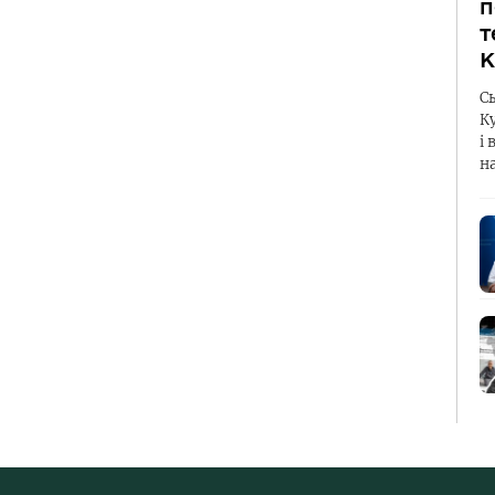
п
т
К
С
К
і 
н