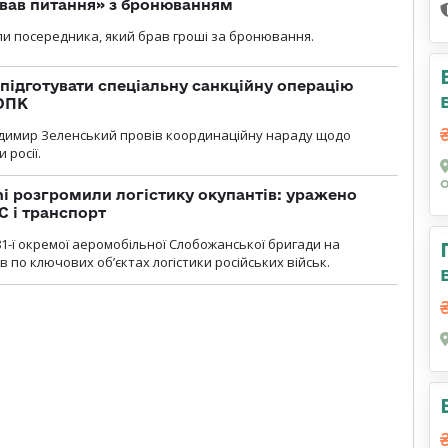
ував питання» з бронюванням
и посередника, який брав гроші за бронювання.
підготувати спеціальну санкційну операцію
 ОПК
димир Зеленський провів координаційну нараду щодо
 росії.
i розгромили логістику окупантів: уражено
С і транспорт
1-ї окремої аеромобільної Слобожанської бригади на
 по ключових об’єктах логістики російських військ.