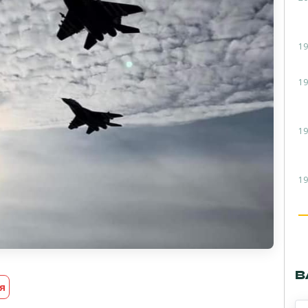
19
19
19
19
В
я