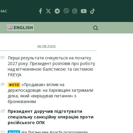
НАС
ENGLISH
06.08.2026
:51
Перші результати очікуються на початку
2027 року: Президент розповів про роботу
над вітчизняною балістикою та системою
FREYJA
:41
«Продавав» вплив на
ФОТО
держпосадовців: на Харківщині затримали
ділка, який «вирішував питання» з
бронюванням
:25
Президент доручив підготувати
спеціальну санкційну операцію проти
російського ОПК
:11
На Луганщині Apachi розгромили
ВІДЕО