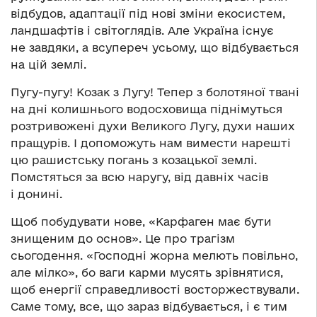
відбудов, адаптації під нові зміни екосистем,
ландшафтів і світоглядів. Але Україна існує
не завдяки, а всупереч усьому, що відбувається
на цій землі.
Пугу-пугу! Козак з Лугу! Тепер з болотяної твані
на дні колишнього водосховища піднімуться
розтривожені духи Великого Лугу, духи наших
пращурів. І допоможуть нам вимести нарешті
цю рашистську погань з козацької землі.
Помстяться за всю наругу, від давніх часів
і донині.
Щоб побудувати нове, «Карфаген має бути
знищеним до основ». Це про трагізм
сьогодення. «Господні жорна мелють повільно,
але мілко», бо ваги карми мусять зрівнятися,
щоб енергії справедливості восторжествували.
Саме тому, все, що зараз відбувається, і є тим