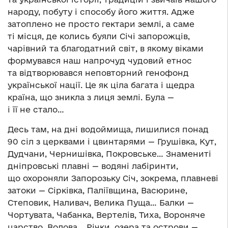
народу, побуту і способу його життя. Адже
затоплено не просто гектари землі, а саме
ті місця, де колись буяли Січі запорожців,
чарівний та благодатний світ, в якому віками
формувався наш напрочуд чудовий етнос
та відтворювався неповторний генофонд
української нації. Це як ціла багата і щедра
країна, що зникла з лиця землі. Була —
і її не стало…
Десь там, на дні водоймища, лишилися понад
90 сіл з церквами і цвинтарями — Грушівка, Кут,
Дудчани, Чернишівка, Покровське… Знамениті
дніпровські плавні — водяні лабіринти,
що охороняли Запорозьку Січ, зокрема, плавневі
затоки — Сірківка, Паліївщина, Васюрине,
Степовик, Наливач, Велика Пуща… Балки —
Чортувата, Чабанка, Вертелів, Тиха, Вороняче
царство, Волова… Річки, озера та острови —