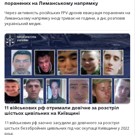
поранених на Лиманському напрямку
Через активність російських FPV-дронів евакуація поранених на
Лиманському напрямку іноді триває не години, а дні, розповів
український медик.
11 військових рф отримали довічне за розстріл
шістьох цивільних на Київщині
11 військових рф заочно засудили до довічного за розстріл
шістьох беззбройних цивільних під час окупації Київщини у 2022
році.