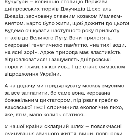
Кучугури — колишню столицю Держави
дніпровських тюрків-Джучидів Шехр-аль-
Джедід, засновану славним козаком Мамаєм-
Киятом. Варто було жити, щоб дожити до цього!
Будемо очікувати наступного року прильоту
птахів до Великого Лугу. Вони прилетять,
скеровані генетичною пам’яттю, «на тихі води,
на ясні зорі». Адже природа має властивість
відновлюватися! І зашумлять дніпровські
пороги і луки, як колись… І це стане символом
відродження України.
А на додачу ми придуркувату москву змусимо
за все заплатити, бо саме вона, керована
божевільним диктатором, підірвала греблю
Каховської ГЕС і спричинила екологічне лихо,
яке, втім, мало колись статися…
У нашої країни складний шлях — повсякчасні
руйнування звичного життя, війни, довгі роки