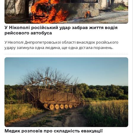
У Нікополі російський удар забрав життя водія
рейсового автобуса
У Нікополі Дніпропетровської області внаслідок російського
удару загинула одна людина, ще одна дістала поранень.
Медик розповів про складність евакуації