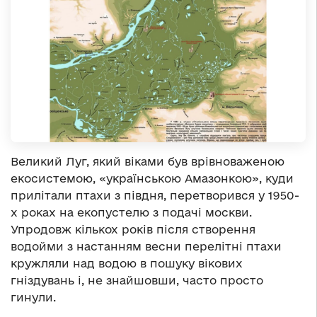
Великий Луг, який віками був врівноваженою
екосистемою, «українською Амазонкою», куди
прилітали птахи з півдня, перетворився у 1950-
х роках на екопустелю з подачі москви.
Упродовж кількох років після створення
водойми з настанням весни перелітні птахи
кружляли над водою в пошуку вікових
гніздувань і, не знайшовши, часто просто
гинули.