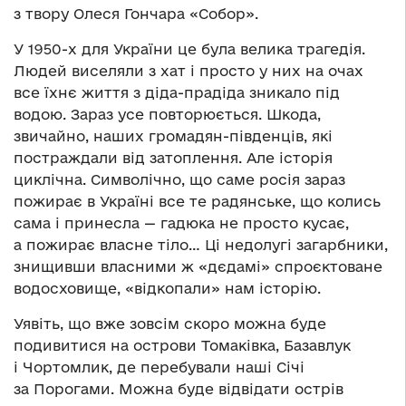
з твору Олеся Гончара «Собор».
У 1950-х для України це була велика трагедія.
Людей виселяли з хат і просто у них на очах
все їхнє життя з діда-прадіда зникало під
водою. Зараз усе повторюється. Шкода,
звичайно, наших громадян-південців, які
постраждали від затоплення. Але історія
циклічна. Символічно, що саме росія зараз
пожирає в Україні все те радянське, що колись
сама і принесла — гадюка не просто кусає,
а пожирає власне тіло… Ці недолугі загарбники,
знищивши власними ж «дєдамі» спроєктоване
водосховище, «відкопали» нам історію.
Уявіть, що вже зовсім скоро можна буде
подивитися на острови Томаківка, Базавлук
і Чортомлик, де перебували наші Січі
за Порогами. Можна буде відвідати острів