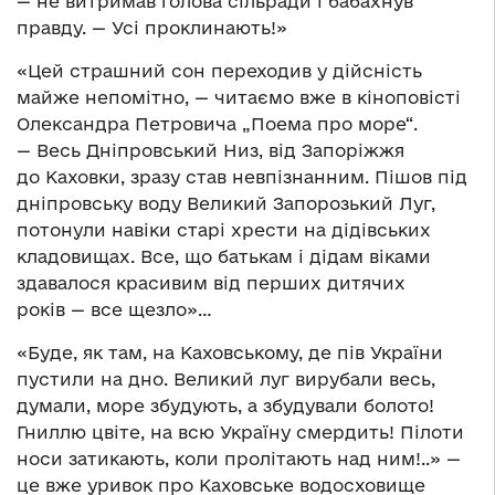
— не витримав голова сільради і бабахнув
правду. — Усі проклинають!»
«Цей страшний сон переходив у дійсність
майже непомітно, — читаємо вже в кіноповісті
Олександра Петровича „Поема про море“.
— Весь Дніпровський Низ, від Запоріжжя
до Каховки, зразу став невпізнанним. Пішов під
дніпровську воду Великий Запорозький Луг,
потонули навіки старі хрести на дідівських
кладовищах. Все, що батькам і дідам віками
здавалося красивим від перших дитячих
років — все щезло»…
«Буде, як там, на Каховському, де пів України
пустили на дно. Великий луг вирубали весь,
думали, море збудують, а збудували болото!
Гниллю цвіте, на всю Україну смердить! Пілоти
носи затикають, коли пролітають над ним!..» —
це вже уривок про Каховське водосховище