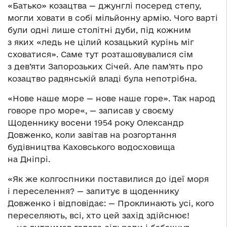
«Батько» козацтва — джунглі посеред степу,
могли ховати в собі мільйонну армію. Чого варті
були одні лише столітні дуби, під кожним
з яких «ледь не цілий козацький курінь міг
сховатися». Саме тут розташовувалися сім
з дев’яти Запорозьких Січей. Але пам’ять про
козацтво радянській владі була непотрібна.
«Нове наше море — нове наше горе». Так народ
говоре про море«, — записав у своєму
Щоденнику восени 1954 року Олександр
Довженко, коли завітав на розгортання
будівництва Каховського водосховища
на Дніпрі.
«Як же колгоспники поставилися до ідеї моря
і переселення? — запитує в щоденнику
Довженко і відповідає: — Проклинають усі, кого
переселяють, всі, хто цей захід здійснює!