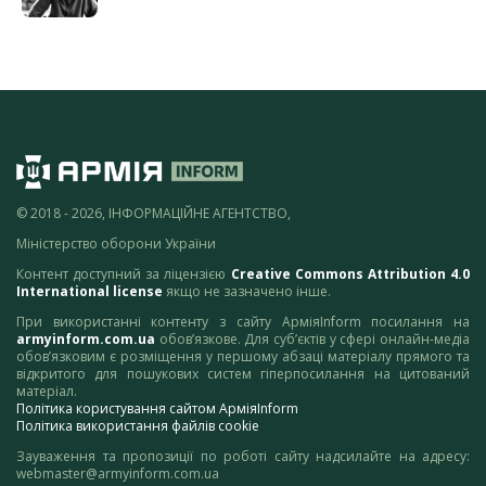
© 2018 - 2026, ІНФОРМАЦІЙНЕ АГЕНТСТВО,
Міністерство оборони України
Контент доступний за ліцензією
Creative Commons Attribution 4.0
International license
якщо не зазначено інше.
При використанні контенту з сайту АрміяInform посилання на
armyinform.com.ua
обов’язкове. Для суб’єктів у сфері онлайн-медіа
обов’язковим є розміщення у першому абзаці матеріалу прямого та
відкритого для пошукових систем гіперпосилання на цитований
матеріал.
Політика користування сайтом АрміяInform
Політика використання файлів cookie
Зауваження та пропозиції по роботі сайту надсилайте на адресу:
webmaster@armyinform.com.ua