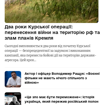
Два роки Курської операції:
перенесення війни на територію рф та
злам планів Кремля
Сьогодні виповнюється два роки від початку Курської
операції — безпрецедентної за задумом і виконанням
кампанії, яка перенесла бойові дії на територію держави-
агресора. Цей крок…
Актор і офіцер Володимир Ращук: «Воєнні
фільми не мають нічого спільного з
війною»
«Це зло має бути переможене»: історія
українця, який пережив російський полон