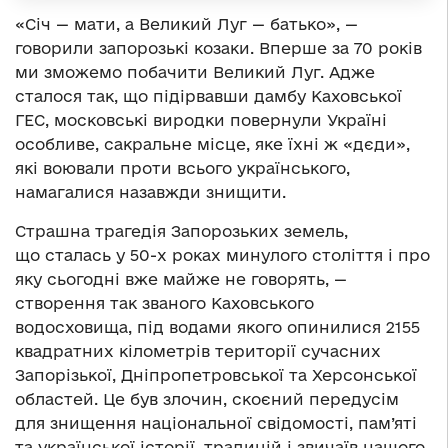
«Січ — мати, а Великий Луг — батько», —
говорили запорозькі козаки. Вперше за 70 років
ми зможемо побачити Великий Луг. Адже
сталося так, що підірвавши дамбу Каховської
ГЕС, московські виродки повернули Україні
особливе, сакральне місце, яке їхні ж «дєди»,
які воювали проти всього українського,
намагалися назавжди знищити.
Страшна трагедія Запорозьких земель,
що сталась у 50-х роках минулого століття і про
яку сьогодні вже майже не говорять, —
створення так званого Каховського
водосховища, під водами якого опинилися 2155
квадратних кілометрів території сучасних
Запорізької, Дніпропетровської та Херсонської
областей. Це був злочин, скоєний передусім
для знищення національної свідомості, пам’яті
та української історії, традицій і звичаїв нашого