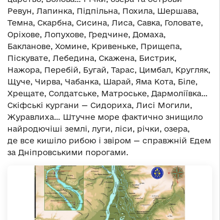
Ревун, Лапинка, Підпільна, Похила, Шершава,
Темна, Скарбна, Сисина, Лиса, Савка, Головате,
Оріхове, Лопухове, Гредчине, Домаха,
Бакланове, Хомине, Кривеньке, Прищепа,
Піскувате, Лебедина, Скажена, Бистрик,
Нажора, Перебій, Бугай, Тарас, Цимбал, Кругляк,
Щуче, Чирва, Чабанка, Шарай, Яма Кота, Біле,
Хрещате, Солдатське, Матроське, Дармоліївка…
Скіфські кургани — Сидориха, Лисі Могили,
Журавлиха… Штучне море фактично знищило
найродючіші землі, луги, ліси, річки, озера,
де все кишіло рибою і звіром — справжній Едем
за Дніпровськими порогами.