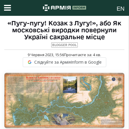
EN
«Пугу-пугу! Козак з Лугу!», або Як
московські виродки повернули
Україні сакральне місце
BLOGGER POOL
9 Червня 2023, 15:56
Прочитаєте за:
4
хв.
Слідкуйте за АрміяInform в Google