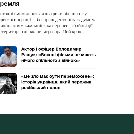
ремля
ьогодні виповнюється два роки від початку
урської операції — безпрецедентної за задумом
виконанням кампанії, яка перенесла бойові дії
а територію держави-агресора. Цей крок…
Актор і офіцер Володимир
Ращук: «Воєнні фільми не мають
нічого спільного з війною»
«Це зло має бути переможене»:
історія українця, який пережив
російський полон