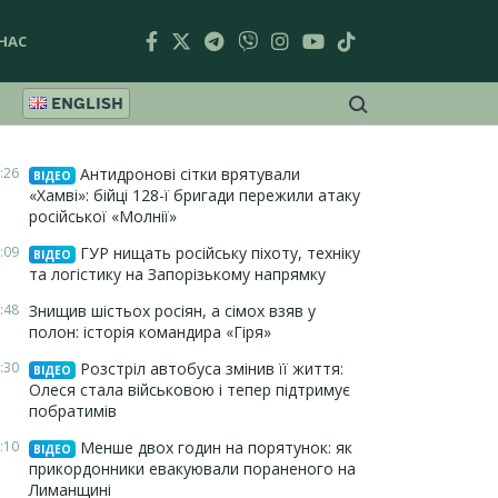
НАС
ENGLISH
:26
Антидронові сітки врятували
ВІДЕО
«Хамві»: бійці 128-ї бригади пережили атаку
російської «Молнії»
:09
ГУР нищать російську піхоту, техніку
ВІДЕО
та логістику на Запорізькому напрямку
:48
Знищив шістьох росіян, а сімох взяв у
полон: історія командира «Гіря»
:30
Розстріл автобуса змінив її життя:
ВІДЕО
Олеся стала військовою і тепер підтримує
побратимів
:10
Менше двох годин на порятунок: як
ВІДЕО
прикордонники евакуювали пораненого на
Лиманщині