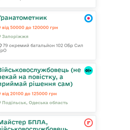
Гранатометник
від 50000 до 120000 грн
Запоріжжя
79 окремий батальйон 102 ОБр Сил
ТрО
Військовослужбовець (не
чекай на повістку, а
приймай рішення сам)
від 20100 до 125000 грн
Подільськ, Одеська область
Майстер БПЛА,
військовослужбовець