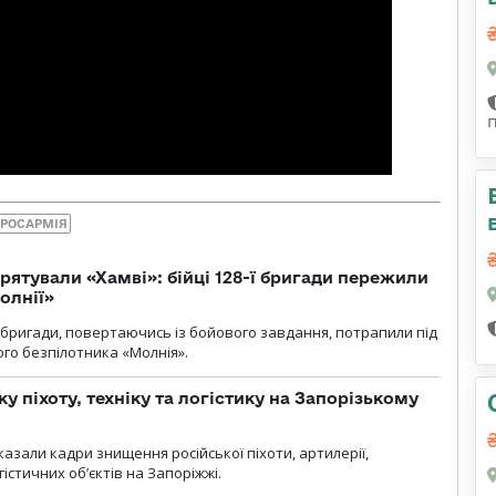
РОСАРМІЯ
рятували «Хамві»: бійці 128-ї бригади пережили
олнії»
ї бригади, повертаючись із бойового завдання, потрапили під
ого безпілотника «Молнія».
у піхоту, техніку та логістику на Запорізькому
азали кадри знищення російської піхоти, артилерії,
гістичних об’єктів на Запоріжжі.