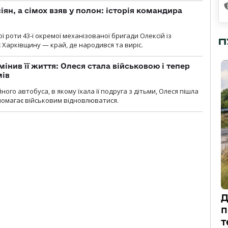
ян, а сімох взяв у полон: історія командира
ї роти 43-ї окремої механізованої бригади Олексій із
П
 Харківщину — край, де народився та виріс.
мінив її життя: Олеся стала військовою і тепер
мів
ного автобуса, в якому їхала її подруга з дітьми, Олеся пішла
опомагає військовим відновлюватися.
Д
п
т