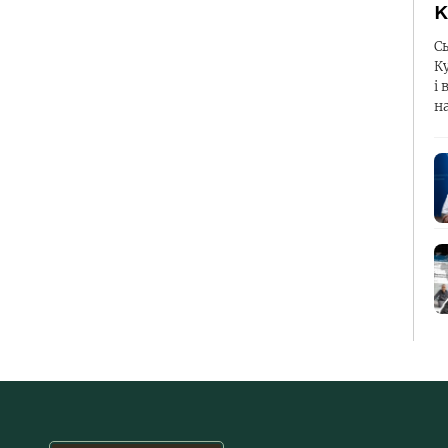
К
С
К
і 
н