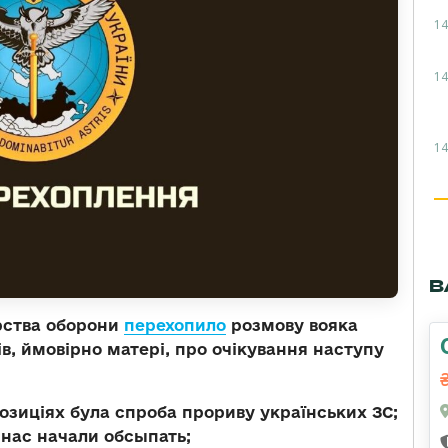
14
14
14
В
ерства оборони
перехопило
розмову вояка
ів, ймовірно матері, про очікування наступу
позиціях була спроба прориву українських ЗС;
 нас начали обсыпать;