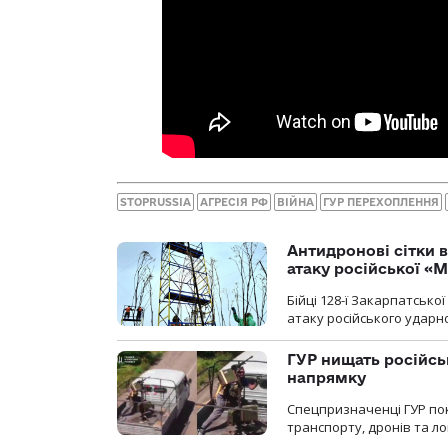
STOPRUSSIA
АГРЕСІЯ РФ
ВІЙНА
ГУР ПЕРЕХОПЛЕННЯ
Антидронові сітки в
атаку російської «М
Бійці 128-ї Закарпатсько
атаку російського ударн
ГУР нищать російськ
напрямку
Спецпризначенці ГУР пок
транспорту, дронів та ло