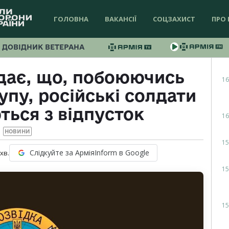
ГОЛОВНА
ВАКАНСІЇ
СОЦЗАХИСТ
ПРО 
ДОВІДНИК ВЕТЕРАНА
дає, що, побоюючись
16
упу, російські солдати
ться з відпусток
16
НОВИНИ
15
Слідкуйте за АрміяInform в Google
хв.
15
15