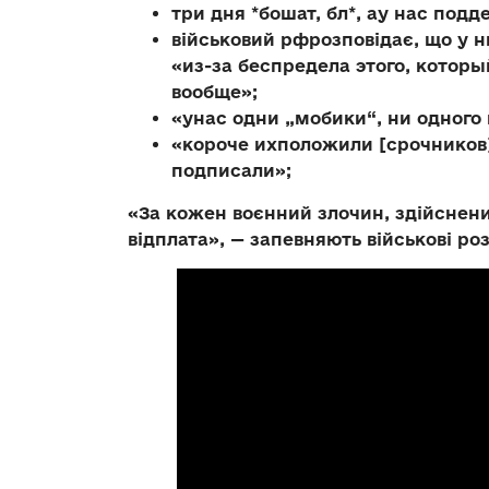
три дня *бошат, бл*, ау нас под
військовий рфрозповідає, що у н
«из-за беспредела этого, котор
вообще»;
«унас одни „мобики“, ни одного 
«короче ихположили [срочников]
подписали»;
«За кожен воєнний злочин, здійснени
відплата», — запевняють військові ро