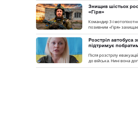
Знищив шістьох росі
«Гіря»
Командир 3-ї мотопіхотно
позивним «Гіря» захищає
Розстріл автобуса з
підтримує побрати
Після розстрілу евакуацій
до війська. Нині вона д