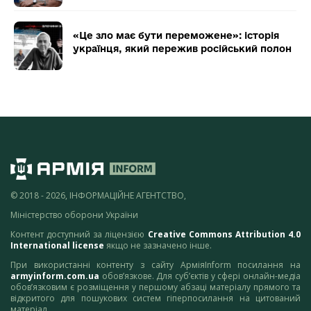
«Це зло має бути переможене»: історія
українця, який пережив російський полон
© 2018 - 2026, ІНФОРМАЦІЙНЕ АГЕНТСТВО,
Міністерство оборони України
Контент доступний за ліцензією
Creative Commons Attribution 4.0
International license
якщо не зазначено інше.
При використанні контенту з сайту АрміяInform посилання на
armyinform.com.ua
обов’язкове. Для суб’єктів у сфері онлайн-медіа
обов’язковим є розміщення у першому абзаці матеріалу прямого та
відкритого для пошукових систем гіперпосилання на цитований
матеріал.