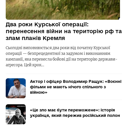
Два роки Курської операції:
перенесення війни на територію рф та
злам планів Кремля
Сьогодні виповнюється два роки від початку Курської
операції — безпрецедентної за задумом і виконанням
кампанії, яка перенесла бойові дії на територію держави-
агресора. Цей крок…
Актор і офіцер Володимир Ращук: «Воєнні
фільми не мають нічого спільного з
війною»
«Це зло має бути переможене»: історія
українця, який пережив російський полон