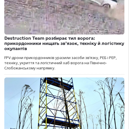
Destruction Team розбирає тил ворога:
прикордонники нищать зв’язок, техніку й логістику
окупантів
FPV-дрони прикордонників уразили засоби зв’язку, РЕБ і РЕР,
техніку, укриття та логістичний хаб ворога на Північно-
Слобожанському напрямку.