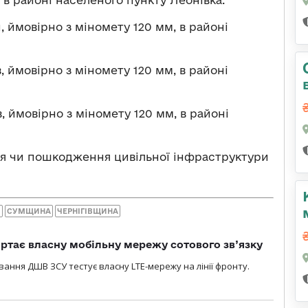
и, ймовірно з міномету 120 мм, в районі
ів, ймовірно з міномету 120 мм, в районі
ів, ймовірно з міномету 120 мм, в районі
ня чи пошкодження цивільної інфраструктури
Я
СУМЩИНА
ЧЕРНІГІВЩИНА
ртає власну мобільну мережу сотового зв’язку
вання ДШВ ЗСУ тестує власну LTE-мережу на лінії фронту.