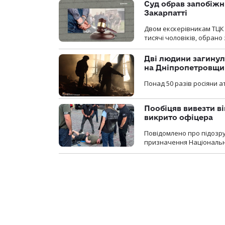
Суд обрав запобіжн
Закарпатті
Двом екскерівникам ТЦК 
тисячі чоловіків, обрано
Дві людини загинул
на Дніпропетровщи
Понад 50 разів росіяни 
Пообіцяв вивезти ві
викрито офіцера
Повідомлено про підозр
призначення Національної 