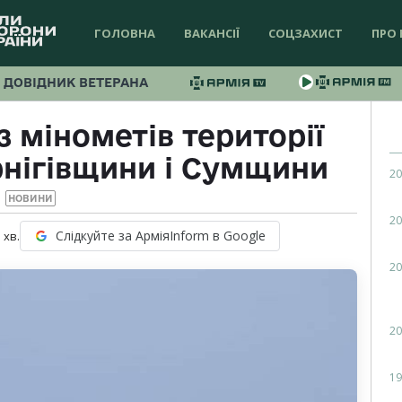
ГОЛОВНА
ВАКАНСІЇ
СОЦЗАХИСТ
ПРО 
ДОВІДНИК ВЕТЕРАНА
з мінометів території
нігівщини і Сумщини
20
НОВИНИ
20
Слідкуйте за АрміяInform в Google
1
хв.
20
20
19