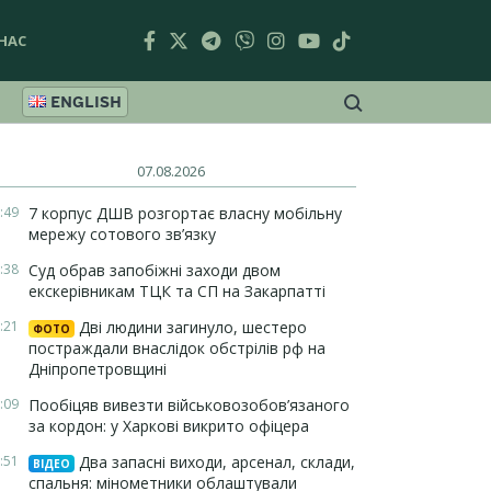
НАС
ENGLISH
07.08.2026
:49
7 корпус ДШВ розгортає власну мобільну
мережу сотового зв’язку
:38
Суд обрав запобіжні заходи двом
екскерівникам ТЦК та СП на Закарпатті
:21
Дві людини загинуло, шестеро
ФОТО
постраждали внаслідок обстрілів рф на
Дніпропетровщині
:09
Пообіцяв вивезти військовозобов’язаного
за кордон: у Харкові викрито офіцера
:51
Два запасні виходи, арсенал, склади,
ВІДЕО
спальня: мінометники облаштували