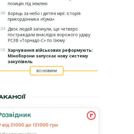
позицію під землею
:38
Борець за небо і дитячі мрії: історія
прикордонника «Кума»
:24
Двоє людей загинули, ще четверо
постраждали внаслідок ворожого удару
РСЗВ «Торнадо-С» по Ізюму
:10
Харчування військових реформують:
Міноборони запускає нову систему
закупівель
ВСІ НОВИНИ
АКАНСІЇ
Розвідник
від 21000 до 121000 грн