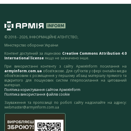
© 2018 - 2026, ІНФОРМАЦІЙНЕ АГЕНТСТВО,
Міністерство оборони України
Контент доступний за ліцензією
Creative Commons Attribution 4.0
International license
якщо не зазначено інше.
При використанні контенту з сайту АрміяInform посилання на
armyinform.com.ua
обов’язкове. Для суб’єктів у сфері онлайн-медіа
обов’язковим є розміщення у першому абзаці матеріалу прямого та
відкритого для пошукових систем гіперпосилання на цитований
матеріал.
Політика користування сайтом АрміяInform
Політика використання файлів cookie
Зауваження та пропозиції по роботі сайту надсилайте на адресу:
webmaster@armyinform.com.ua