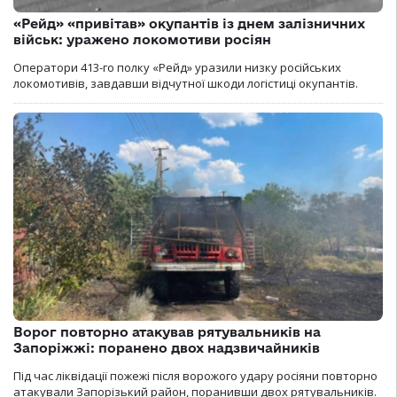
«Рейд» «привітав» окупантів із днем залізничних
військ: уражено локомотиви росіян
Оператори 413-го полку «Рейд» уразили низку російських
локомотивів, завдавши відчутної шкоди логістиці окупантів.
Ворог повторно атакував рятувальників на
Запоріжжі: поранено двох надзвичайників
Під час ліквідації пожежі після ворожого удару росіяни повторно
атакували Запорізький район, поранивши двох рятувальників.