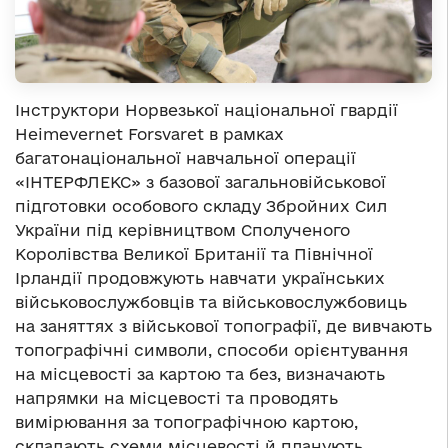
Інструктори Норвезької національної гвардії
Heimevernet Forsvaret в рамках
багатонаціональної навчальної операції
«ІНТЕРФЛЕКС» з базової загальновійськової
підготовки особового складу Збройних Сил
України під керівництвом Сполученого
Королівства Великої Британії та Північної
Ірландії продовжують навчати українських
військовослужбовців та військовослужбовиць
на заняттях з військової топографії, де вивчають
топографічні символи, способи орієнтування
на місцевості за картою та без, визначають
напрямки на місцевості та проводять
вимірювання за топографічною картою,
складають схеми місцевості й планують