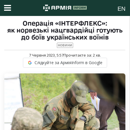
EN
Операція «ІНТЕРФЛЕКС»:
як норвезькі нацгвардійці готують
до боїв українських воїнів
НОВИНИ
7 Червня 2023, 5:57
Прочитаєте за:
2
хв.
Слідкуйте за АрміяInform в Google