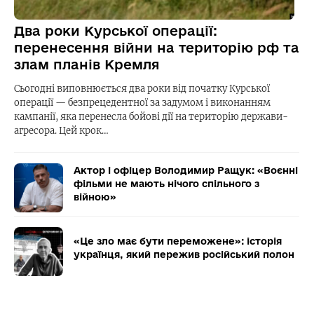
Два роки Курської операції:
перенесення війни на територію рф та
злам планів Кремля
Сьогодні виповнюється два роки від початку Курської
операції — безпрецедентної за задумом і виконанням
кампанії, яка перенесла бойові дії на територію держави-
агресора. Цей крок…
Актор і офіцер Володимир Ращук: «Воєнні
фільми не мають нічого спільного з
війною»
«Це зло має бути переможене»: історія
українця, який пережив російський полон