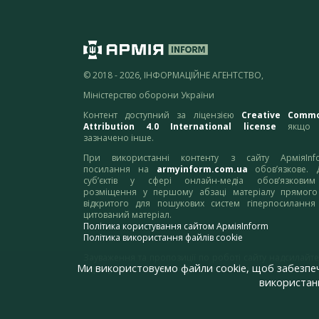
© 2018 - 2026, ІНФОРМАЦІЙНЕ АГЕНТСТВО,
Міністерство оборони України
Контент доступний за ліцензією
Creative Comm
Attribution 4.0 International license
якщо 
зазначено інше.
При використанні контенту з сайту АрміяInf
посилання на
armyinform.com.ua
обов’язкове. 
суб’єктів у сфері онлайн-медіа обов’язкови
розміщення у першому абзаці матеріалу прямого
відкритого для пошукових систем гіперпосилання
цитований матеріал.
Політика користування сайтом АрміяInform
Політика використання файлів cookie
Зауваження та пропозиції по роботі сайту надсилайте
Ми використовуємо файли cookie, щоб забезпе
адресу:
webmaster@armyinform.com.ua
використанн