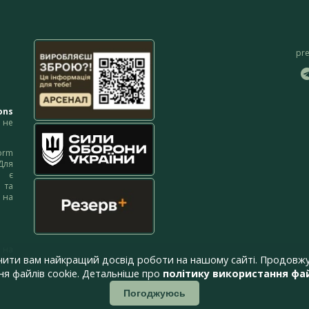
pr
ons
не
orm
Для
м є
 та
 на
 на
чити вам найкращий досвід роботи на нашому сайті. Продовжу
я файлів cookie. Детальніше про
політику використання фай
Погоджуюсь