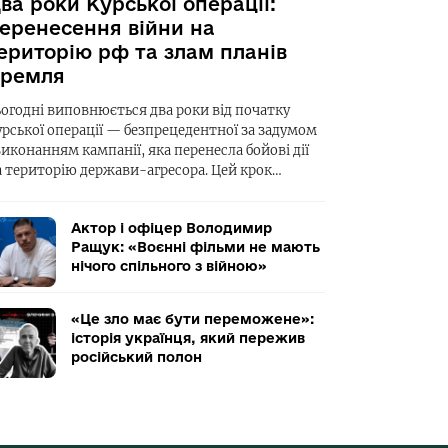
ва роки Курської операції:
еренесення війни на
ериторію рф та злам планів
ремля
ьогодні виповнюється два роки від початку
урської операції — безпрецедентної за задумом
виконанням кампанії, яка перенесла бойові дії
а територію держави-агресора. Цей крок…
Актор і офіцер Володимир
Ращук: «Воєнні фільми не мають
нічого спільного з війною»
«Це зло має бути переможене»:
історія українця, який пережив
російський полон