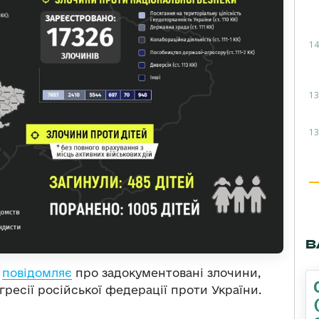
14
13
13
В
и
повідомляє
про задокументовані злочини,
ресії російської федерації проти України.