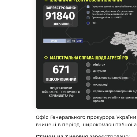
Офіс Генерального прокурора Україн
вчинені в період широкомасштабної аг
Станом на 7
червня
зареєстровано: