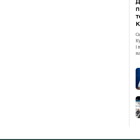
Д
п
т
К
С
К
і 
н