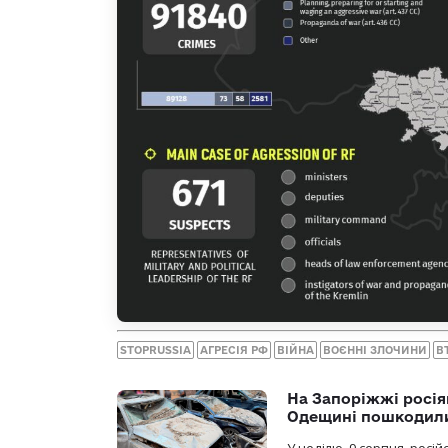
STOPRUSSIA
АГРЕСІЯ РФ
ВІЙНА
ВОЄННІ ЗЛОЧИНИ
В
На Запоріжжі росія
Одещині пошкодили