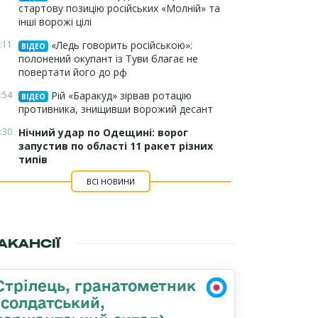
стартову позицію російських «Молній» та
інші ворожі цілі
:11
«Ледь говорить російською»:
ВІДЕО
полонений окупант із Туви благає не
повертати його до рф
:54
Рій «Баракуд» зірвав ротацію
ВІДЕО
противника, знищивши ворожий десант
:30
Нічний удар по Одещині: ворог
запустив по області 11 ракет різних
типів
ВСІ НОВИНИ
АКАНСІЇ
Стрілець, гранатометник
(солдатський,