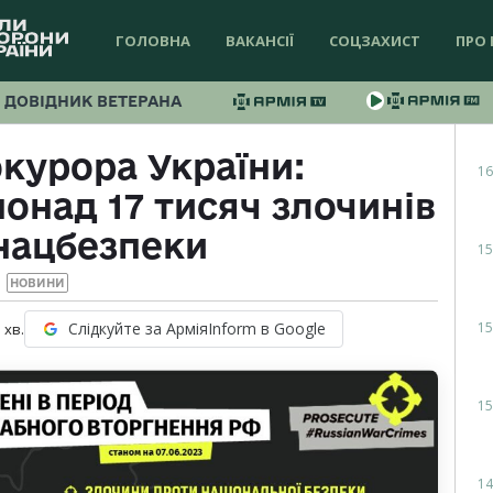
ГОЛОВНА
ВАКАНСІЇ
СОЦЗАХИСТ
ПРО 
ДОВІДНИК ВЕТЕРАНА
курора України:
16
онад 17 тисяч злочинів
нацбезпеки
15
НОВИНИ
15
Слідкуйте за АрміяInform в Google
1
хв.
15
14