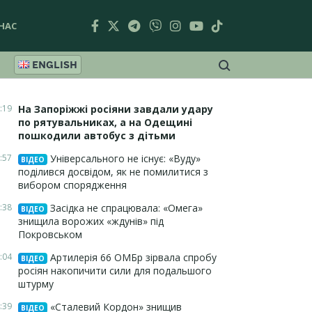
НАС
ENGLISH
:19
На Запоріжжі росіяни завдали удару
по рятувальниках, а на Одещині
пошкодили автобус з дітьми
:57
Універсального не існує: «Вуду»
ВІДЕО
поділився досвідом, як не помилитися з
вибором спорядження
:38
Засідка не спрацювала: «Омега»
ВІДЕО
знищила ворожих «ждунів» під
Покровськом
:04
Артилерія 66 ОМБр зірвала спробу
ВІДЕО
росіян накопичити сили для подальшого
штурму
:39
«Сталевий Кордон» знищив
ВІДЕО