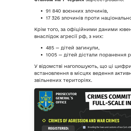
91 840 воєнних злочинів,
17 326 злочинів проти національно
Крім того, за офіційними даними юве
внаслідок агресії рф, з них:
485 — дітей загинули,
1005 — дітей дістали поранення р
У відомстві наголошують, що ці цифри 
встановлення в місцях ведення активн
звільнених територіях.