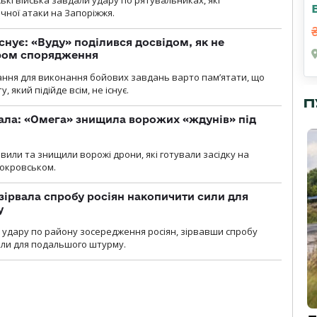
йські війська завдали удару по рятувальниках, які
ічної атаки на Запоріжжя.
снує: «Вуду» поділився досвідом, як не
ром спорядження
ання для виконання бойових завдань варто пам’ятати, що
 який підійде всім, не існує.
П
ала: «Омега» знищила ворожих «ждунів» під
вили та знищили ворожі дрони, які готували засідку на
Покровськом.
зірвала спробу росіян накопичити сили для
у
и удару по району зосередження росіян, зірвавши спробу
или для подальшого штурму.