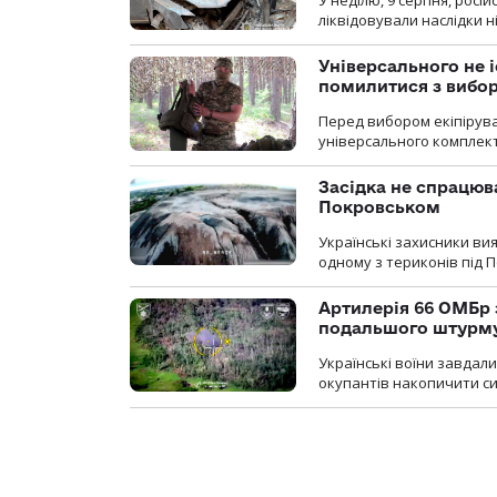
У неділю, 9 серпня, росі
ліквідовували наслідки н
Універсального не і
помилитися з вибо
Перед вибором екіпірув
універсального комплекту,
Засідка не спрацюв
Покровськом
Українські захисники вия
одному з териконів під 
Артилерія 66 ОМБр 
подальшого штурм
Українські воїни завдал
окупантів накопичити с