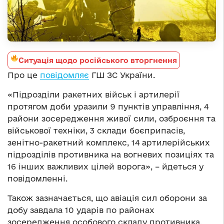
Ситуація щодо російського вторгнення
Про це
повідомляє
ГШ ЗС України.
«Підрозділи ракетних військ і артилерії
протягом доби уразили 9 пунктів управління, 4
райони зосередження живої сили, озброєння та
військової техніки, 3 склади боєприпасів,
зенітно-ракетний комплекс, 14 артилерійських
підрозділів противника на вогневих позиціях та
16 інших важливих цілей ворога», – йдеться у
повідомленні.
Також зазначається, що авіація сил оборони за
добу завдала 10 ударів по районах
зосередження особового складу противника.