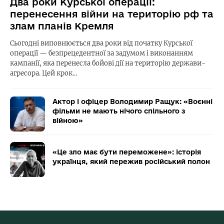
Два роки Курської операції:
перенесення війни на територію рф та
злам планів Кремля
Сьогодні виповнюється два роки від початку Курської
операції — безпрецедентної за задумом і виконанням
кампанії, яка перенесла бойові дії на територію держави-
агресора. Цей крок…
Актор і офіцер Володимир Ращук: «Воєнні
фільми не мають нічого спільного з
війною»
«Це зло має бути переможене»: історія
українця, який пережив російський полон