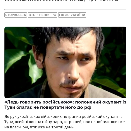
STOPRUSSIA
ВТОРГНЕННЯ РФ
ГШ ЗС УКРАЇНИ
«Ледь говорить російською»: полонений окупант із
Туви благає не повертати його до рф
До рук українських військових потрапив російський окупант із
Туви, який пішов на війну заради грошей, проте побачивши все
на власні очі, втік уже на третій день