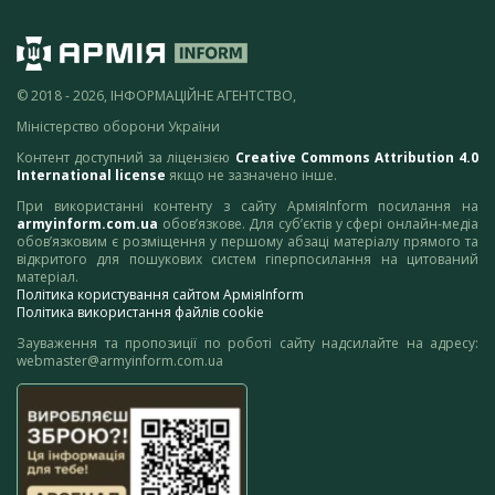
© 2018 - 2026, ІНФОРМАЦІЙНЕ АГЕНТСТВО,
Міністерство оборони України
Контент доступний за ліцензією
Creative Commons Attribution 4.0
International license
якщо не зазначено інше.
При використанні контенту з сайту АрміяInform посилання на
armyinform.com.ua
обов’язкове. Для суб’єктів у сфері онлайн-медіа
обов’язковим є розміщення у першому абзаці матеріалу прямого та
відкритого для пошукових систем гіперпосилання на цитований
матеріал.
Політика користування сайтом АрміяInform
Політика використання файлів cookie
Зауваження та пропозиції по роботі сайту надсилайте на адресу:
webmaster@armyinform.com.ua