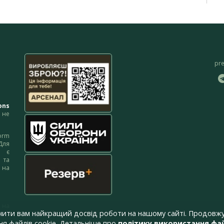
pr
ons
не
orm
Для
м є
 та
 на
 на
чити вам найкращий досвід роботи на нашому сайті. Продовжу
я файлів cookie. Детальніше про
політику використання фай