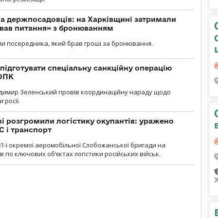
а держпосадовців: на Харківщині затримали
ував питання» з бронюванням
и посередника, який брав гроші за бронювання.
підготувати спеціальну санкційну операцію
 ОПК
димир Зеленський провів координаційну нараду щодо
 росії.
i розгромили логістику окупантів: уражено
С і транспорт
1-ї окремої аеромобільної Слобожанської бригади на
 по ключових об’єктах логістики російських військ.