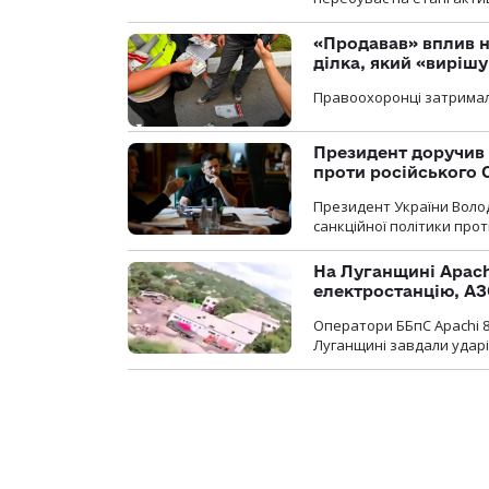
«Продавав» вплив н
ділка, який «виріш
Правоохоронці затримал
Президент доручив 
проти російського
Президент України Воло
санкційної політики проти
На Луганщині Apach
електростанцію, АЗ
Оператори ББпС Apachi 8
Луганщині завдали ударів