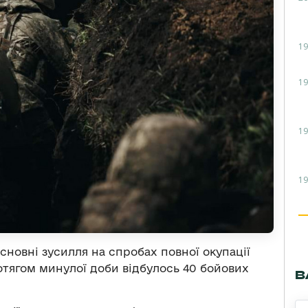
19
19
19
19
новні зусилля на спробах повної окупації
отягом минулої доби відбулось 40 бойових
В