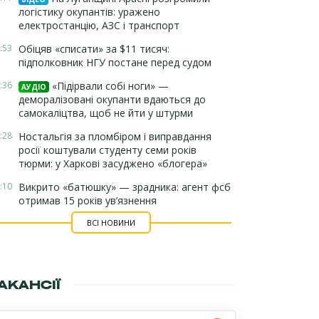
логістику окупантів: уражено
електростанцію, АЗС і транспорт
:53
Обіцяв «списати» за $11 тисяч:
підполковник НГУ постане перед судом
:36
«Підірвали собі ноги» —
АУДІО
деморалізовані окупанти вдаються до
самокаліцтва, щоб не йти у штурми
:28
Ностальгія за пломбіром і виправдання
росії коштували студенту семи років
тюрми: у Харкові засуджено «блогера»
:10
Викрито «батюшку» — зрадника: агент фсб
отримав 15 років ув’язнення
ВСІ НОВИНИ
АКАНСІЇ