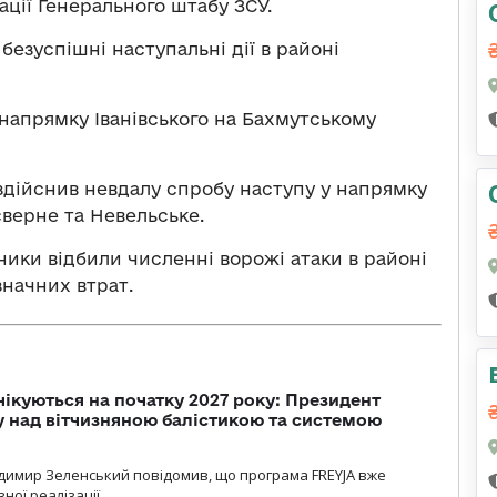
ції Генерального штабу ЗСУ.
безуспішні наступальні дії в районі
 напрямку Іванівського на Бахмутському
здійснив невдалу спробу наступу у напрямку
єверне та Невельське.
ики відбили численні ворожі атаки в районі
значних втрат.
чікуються на початку 2027 року: Президент
у над вітчизняною балістикою та системою
димир Зеленський повідомив, що програма FREYJA вже
ної реалізації.