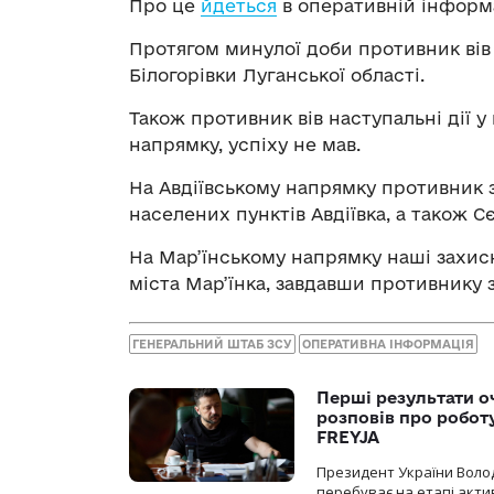
Про це
йдеться
в оперативній інформа
Протягом минулої доби противник вів 
Білогорівки Луганської області.
Також противник вів наступальні дії у
напрямку, успіху не мав.
На Авдіївському напрямку противник 
населених пунктів Авдіївка, а також С
На Мар’їнському напрямку наші захисн
міста Мар’їнка, завдавши противнику 
ГЕНЕРАЛЬНИЙ ШТАБ ЗСУ
ОПЕРАТИВНА ІНФОРМАЦІЯ
Перші результати о
розповів про робот
FREYJA
Президент України Воло
перебуває на етапі актив