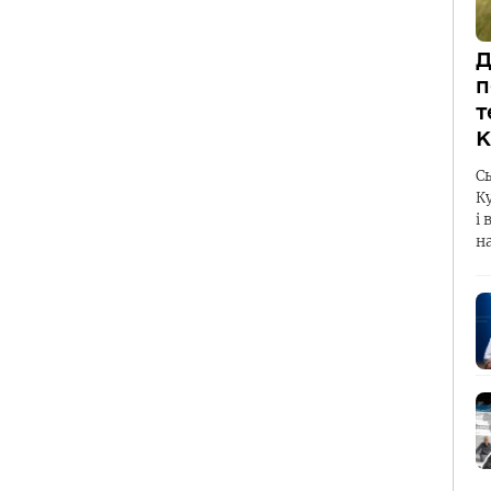
Д
п
т
К
С
К
і 
н