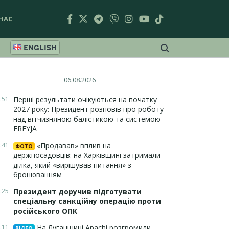
НАС
ENGLISH
06.08.2026
:51
Перші результати очікуються на початку
2027 року: Президент розповів про роботу
над вітчизняною балістикою та системою
FREYJA
:41
«Продавав» вплив на
ФОТО
держпосадовців: на Харківщині затримали
ділка, який «вирішував питання» з
бронюванням
:25
Президент доручив підготувати
спеціальну санкційну операцію проти
російського ОПК
:11
На Луганщині Apachi розгромили
ВІДЕО