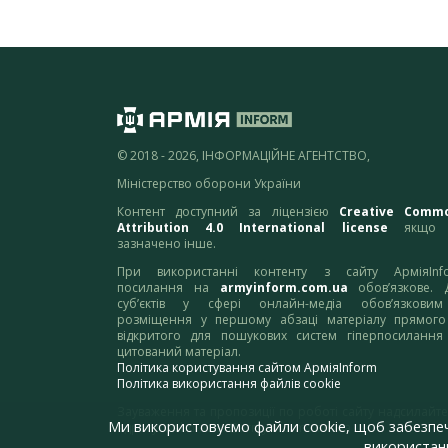
© 2018 - 2026, ІНФОРМАЦІЙНЕ АГЕНТСТВО,
Міністерство оборони України
Контент доступний за ліцензією
Creative Comm
Attribution 4.0 International license
якщо 
зазначено інше.
При використанні контенту з сайту АрміяInf
посилання на
armyinform.com.ua
обов’язкове. 
суб’єктів у сфері онлайн-медіа обов’язкови
розміщення у першому абзаці матеріалу прямого
відкритого для пошукових систем гіперпосилання
цитований матеріал.
Політика користування сайтом АрміяInform
Політика використання файлів cookie
Зауваження та пропозиції по роботі сайту надсилайте
Ми використовуємо файли cookie, щоб забезпе
адресу:
webmaster@armyinform.com.ua
використанн