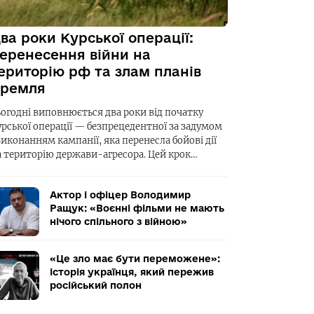
ва роки Курської операції:
еренесення війни на
ериторію рф та злам планів
ремля
ьогодні виповнюється два роки від початку
урської операції — безпрецедентної за задумом
виконанням кампанії, яка перенесла бойові дії
а територію держави-агресора. Цей крок…
Актор і офіцер Володимир
Ращук: «Воєнні фільми не мають
нічого спільного з війною»
«Це зло має бути переможене»:
історія українця, який пережив
російський полон