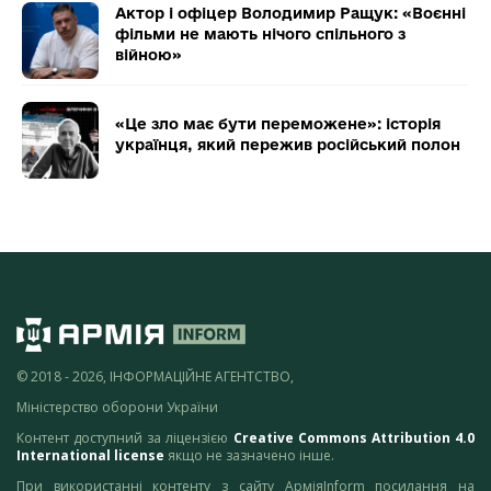
Актор і офіцер Володимир Ращук: «Воєнні
фільми не мають нічого спільного з
війною»
«Це зло має бути переможене»: історія
українця, який пережив російський полон
© 2018 - 2026, ІНФОРМАЦІЙНЕ АГЕНТСТВО,
Міністерство оборони України
Контент доступний за ліцензією
Creative Commons Attribution 4.0
International license
якщо не зазначено інше.
При використанні контенту з сайту АрміяInform посилання на