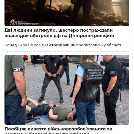
Дві людини загинуло, шестеро постраждали
внаслідок обстрілів рф на Дніпропетровщині
Понад 50 разів росіяни атакували Дніпропетровську області.
Пообіцяв вивезти військовозобов’язаного за