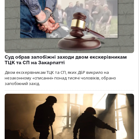
Суд обрав запобіжні заходи двом екскерівникам
ТЦК та СП на Закарпатті
Двом екскерівникам ТЦК та СП, яких ДБР викрило на
незаконному «списанні» понад тисячі чоловіків, обрано
запобіжний захід.