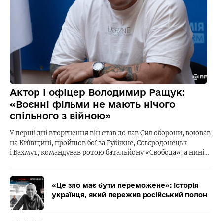
Актор і офіцер Володимир Ращук:
«Воєнні фільми не мають нічого
спільного з війною»
У перші дні вторгнення він став до лав Сил оборони, воював
на Київщині, пройшов бої за Рубіжне, Сєвєродонецьк
і Бахмут, командував ротою батальйону «Свобода», а нині…
«Це зло має бути переможене»: історія
українця, який пережив російський полон