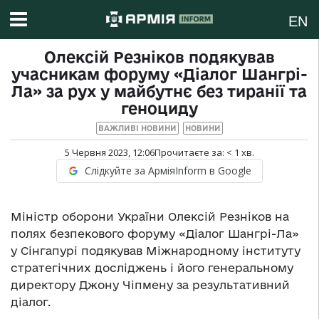
EN
Олексій Резніков подякував
учасникам форуму «Діалог Шангрі-
Ла» за рух у майбутнє без тиранії та
геноциду
ВАЖЛИВІ НОВИНИ
НОВИНИ
5 Червня 2023, 12:06
Прочитаєте за:
< 1
хв.
Слідкуйте за АрміяInform в Google
Міністр оборони України Олексій Резніков на
полях безпекового форуму «Діалог Шангрі-Ла»
у Сінгапурі подякував Міжнародному інституту
стратегічних досліджень і його генеральному
директору Джону Чіпмену за результативний
діалог.