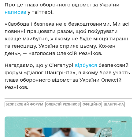
Про це глава оборонного відомства України
написав
у твіттері.
«Свобода і безпека не є безкоштовними. Ми всі
повинні працювати разом, щоб побудувати
краще майбутнє, у якому не буде місця тиранії
та геноциду. Україна сприяє цьому. Кожен
день», — наголосив Олексій Резніков.
Нагадаємо, що у Сінгапурі
відбувся
безпековий
форум «Діалог Шангрі-Ла», в якому брав участь
глава оборонного відомства України Олексій
Резніков.
БЕЗПЕКОВИЙ ФОРУМ
ОЛЕКСІЙ РЕЗНІКОВ
ОФІЦІЙНО
ШАНГРІ-ЛА