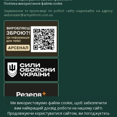
Політика використання файлів cookie
Зауваження та пропозиції по роботі сайту надсилайте на адресу:
webmaster@armyinform.com.ua
Ми використовуємо файли cookie, щоб забезпечити
вам найкращий досвід роботи на нашому сайті.
Продовжуючи користуватися сайтом, ви погоджуєтесь
press@armyinform.com.ua