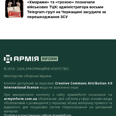
«Хмарами» та «грозою» позначали
військових ТЦК: адміністратора восьми
Telegram-груп на Черкащині засудили за
перешкоджання ЗСУ
© 2018 - 2026, ІНФОРМАЦІЙНЕ АГЕНТСТВО,
Міністерство оборони України
Контент доступний за ліцензією
Creative Commons Attribution 4.0
International license
якщо не зазначено інше.
При використанні контенту з сайту АрміяInform посилання на
armyinform.com.ua
обов’язкове. Для суб’єктів у сфері онлайн-медіа
обов’язковим є розміщення у першому абзаці матеріалу прямого та
відкритого для пошукових систем гіперпосилання на цитований
матеріал.
Політика користування сайтом АрміяInform