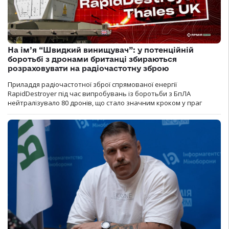
На ім’я “Швидкий винищувач”: у потенційній
боротьбі з дронами британці збираються
розраховувати на радіочастотну зброю
Приладдя радіочастотної зброї спрямованої енергії
RapidDestroyer під час випробувань із боротьби з БпЛА
нейтралізувало 80 дронів, що стало значним кроком у праг