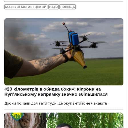
МАТЕУШ МОРАВЕЦЬКИЙ
НАТО
ПОЛЬЩА
«20 кілометрів в обидва боки»: кілзона на
Куп’янському напрямку значно збільшилася
Дрони почали долітати туди, де окупанти їх не чекають.