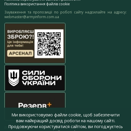
Політика використання файлів cookie
Зауваження та пропозиції по роботі сайту надсилайте на адресу:
webmaster@armyinform.com.ua
Ми використовуємо файли cookie, щоб забезпечити
вам найкращий досвід роботи на нашому сайті.
Продовжуючи користуватися сайтом, ви погоджуєтесь
press@armyinform.com.ua