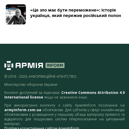
«Це зло має бути переможене»: історія
українця, який пережив російський полон
© 2018 - 2026, ІНФОРМАЦІЙНЕ АГЕНТСТВО,
Міністерство оборони України
Контент доступний за ліцензією
Creative Commons Attribution 4.0
International license
якщо не зазначено інше.
При використанні контенту з сайту АрміяInform посилання на
armyinform.com.ua
обов’язкове. Для суб’єктів у сфері онлайн-медіа
обов’язковим є розміщення у першому абзаці матеріалу прямого та
відкритого для пошукових систем гіперпосилання на цитований
матеріал.
Політика користування сайтом АрміяInform