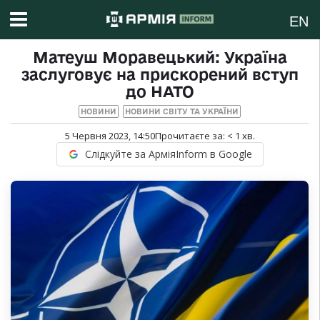
EN
Матеуш Моравецький: Україна
заслуговує на прискорений вступ
до НАТО
НОВИНИ
НОВИНИ СВІТУ ТА УКРАЇНИ
5 Червня 2023, 14:50
Прочитаєте за:
< 1
хв.
Слідкуйте за АрміяInform в Google