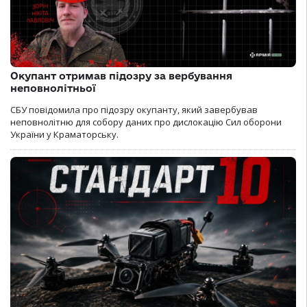
Окупант отримав підозру за вербування
неповнолітньої
СБУ повідомила про підозру окупанту, який завербував
неповнолітню для собору даних про дислокацію Сил оборони
України у Краматорську.