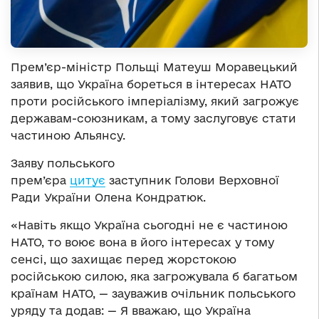
Прем’єр-міністр Польщі Матеуш Моравецький
заявив, що Україна бореться в інтересах НАТО
проти російського імперіалізму, який загрожує
державам-союзникам, а тому заслуговує стати
частиною Альянсу.
Заяву польського
прем’єра
цитує
заступник Голови Верховної
Ради України Олена Кондратюк.
«Навіть якщо Україна сьогодні не є частиною
НАТО, то воює вона в його інтересах у тому
сенсі, що захищає перед жорстокою
російською силою, яка загрожувала б багатьом
країнам НАТО, — зауважив очільник польського
уряду та додав: — Я вважаю, що Україна