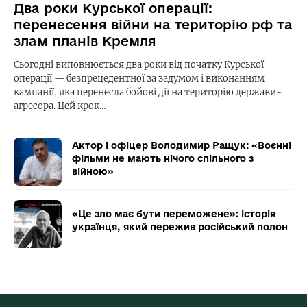
Два роки Курської операції:
перенесення війни на територію рф та
злам планів Кремля
Сьогодні виповнюється два роки від початку Курської
операції — безпрецедентної за задумом і виконанням
кампанії, яка перенесла бойові дії на територію держави-
агресора. Цей крок…
Актор і офіцер Володимир Ращук: «Воєнні
фільми не мають нічого спільного з
війною»
«Це зло має бути переможене»: історія
українця, який пережив російський полон