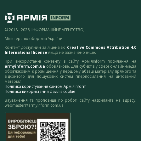
© 2018 - 2026, ІНФОРМАЦІЙНЕ АГЕНТСТВО,
Міністерство оборони України
Контент доступний за ліцензією
Creative Commons Attribution 4.0
International license
якщо не зазначено інше.
При використанні контенту з сайту АрміяInform посилання на
armyinform.com.ua
обов’язкове. Для суб’єктів у сфері онлайн-медіа
обов’язковим є розміщення у першому абзаці матеріалу прямого та
відкритого для пошукових систем гіперпосилання на цитований
матеріал.
Політика користування сайтом АрміяInform
Політика використання файлів cookie
Зауваження та пропозиції по роботі сайту надсилайте на адресу:
webmaster@armyinform.com.ua