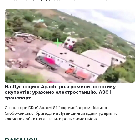
На Луганщині Apachi розгромили логістику
окупантів: уражено електростанцію, АЗС і
транспорт
Оператори ББпС Apachi 81-ї окремої аеромобільної
Слобожанської бригади на Луганщині завдали ударів по
ключових об’єктах логістики російських військ.