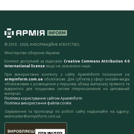
© 2018 - 2026, ІНФОРМАЦІЙНЕ АГЕНТСТВО,
Міністерство оборони України
Контент доступний за ліцензією
Creative Commons Attribution 4.0
International license
якщо не зазначено інше.
При використанні контенту з сайту АрміяInform посилання на
armyinform.com.ua
обов’язкове. Для суб’єктів у сфері онлайн-медіа
обов’язковим є розміщення у першому абзаці матеріалу прямого та
відкритого для пошукових систем гіперпосилання на цитований
матеріал.
Політика користування сайтом АрміяInform
Політика використання файлів cookie
Зауваження та пропозиції по роботі сайту надсилайте на адресу:
webmaster@armyinform.com.ua