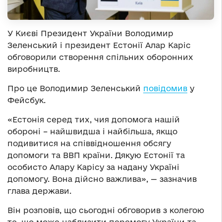
У Києві Президент України Володимир
Зеленський і президент Естонії Алар Каріс
обговорили створення спільних оборонних
виробництв.
Про це Володимир Зеленський
повідомив
у
Фейсбук.
«Естонія серед тих, чия допомога нашій
обороні – найшвидша і найбільша, якщо
подивитися на співвідношення обсягу
допомоги та ВВП країни. Дякую Естонії та
особисто Алару Карісу за надану Україні
допомогу. Вона дійсно важлива», — зазначив
глава держави.
Він розповів, що сьогодні обговорив з колегою
те, що може наблизити перемогу України та