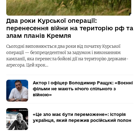
Два роки Курської операції:
перенесення війни на територію рф та
злам планів Кремля
Сьогодні виповнюється два роки від початку Курської
операції — безпрецедентної за задумом і виконанням
кампанії, яка перенесла бойові дії на територію держави-
агресора. Цей крок…
Актор і офіцер Володимир Ращук: «Воєнні
фільми не мають нічого спільного з
війною»
«Це зло має бути переможене»: історія
українця, який пережив російський полон