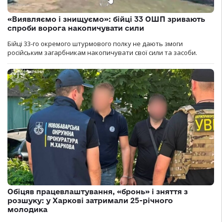
«Виявляємо і знищуємо»: бійці 33 ОШП зривають
спроби ворога накопичувати сили
Бійці 33-го окремого штурмового полку не дають змоги
російським загарбникам накопичувати свої сили та засоби.
Обіцяв працевлаштування, «бронь» і зняття з
розшуку: у Харкові затримали 25-річного
молодика