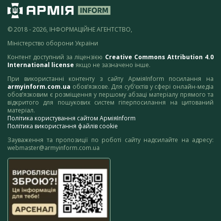
© 2018 - 2026, ІНФОРМАЦІЙНЕ АГЕНТСТВО,
Міністерство оборони України
Контент доступний за ліцензією
Creative Commons Attribution 4.0
International license
якщо не зазначено інше.
При використанні контенту з сайту АрміяInform посилання на
armyinform.com.ua
обов’язкове. Для суб’єктів у сфері онлайн-медіа
обов’язковим є розміщення у першому абзаці матеріалу прямого та
відкритого для пошукових систем гіперпосилання на цитований
матеріал.
Політика користування сайтом АрміяInform
Політика використання файлів cookie
Зауваження та пропозиції по роботі сайту надсилайте на адресу:
webmaster@armyinform.com.ua