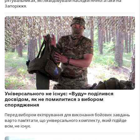
рятувальниках, які ліквідовували наслідки нічної атаки на
Запоріжжя.
Універсального не існує: «Вуду» поділився
досвідом, як не помилитися з вибором
спорядження
Перед вибором екіпірування для виконання бойових завдань
варто пам’ятати, що універсального комплекту, який підійде
всім, не існує.