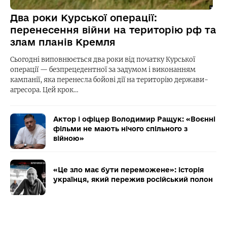
Два роки Курської операції:
перенесення війни на територію рф та
злам планів Кремля
Сьогодні виповнюється два роки від початку Курської
операції — безпрецедентної за задумом і виконанням
кампанії, яка перенесла бойові дії на територію держави-
агресора. Цей крок…
Актор і офіцер Володимир Ращук: «Воєнні
фільми не мають нічого спільного з
війною»
«Це зло має бути переможене»: історія
українця, який пережив російський полон