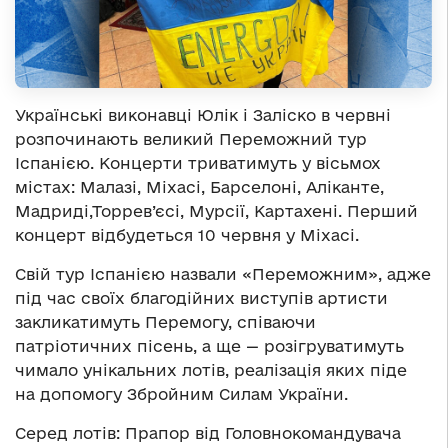
Українські виконавці Юлік і Заліско в червні
розпочинають великий Переможний тур
Іспанією. Концерти триватимуть у вісьмох
містах: Малазі, Міхасі, Барселоні, Аліканте,
Мадриді,Торрев’єсі, Мурсії, Картахені. Перший
концерт відбудеться 10 червня у Міхасі.
Свій тур Іспанією назвали «Переможним», адже
під час своїх благодійних виступів артисти
закликатимуть Перемогу, співаючи
патріотичних пісень, а ще — розігруватимуть
чимало унікальних лотів, реалізація яких піде
на допомогу Збройним Силам України.
Серед лотів: Прапор від Головнокомандувача