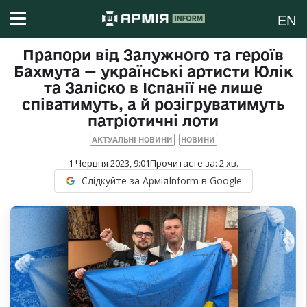
EN
Прапори від Залужного та героїв
Бахмута — українські артисти Юлік
та Заліско в Іспанії не лише
співатимуть, а й розігруватимуть
патріотичні лоти
АКТУАЛЬНІ НОВИНИ
НОВИНИ
1 Червня 2023, 9:01
Прочитаєте за:
2
хв.
Слідкуйте за АрміяInform в Google