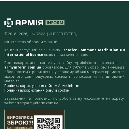
© 2018 - 2026, ІНФОРМАЦІЙНЕ АГЕНТСТВО,
Міністерство оборони України
Контент доступний за ліцензією
Creative Commons Attribution 4.0
International license
якщо не зазначено інше.
При використанні контенту з сайту АрміяInform посилання на
armyinform.com.ua
обов’язкове. Для суб’єктів у сфері онлайн-медіа
обов’язковим є розміщення у першому абзаці матеріалу прямого та
відкритого для пошукових систем гіперпосилання на цитований
матеріал.
Політика користування сайтом АрміяInform
Політика використання файлів cookie
Зауваження та пропозиції по роботі сайту надсилайте на адресу:
webmaster@armyinform.com.ua