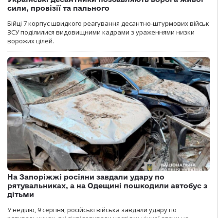
сили, провізії та пального
Бійці 7 корпус швидкого реагування десантно-штурмових військ
ЗСУ поділилися видовищними кадрами з ураженнями низки
ворожих цілей.
На Запоріжжі росіяни завдали удару по
рятувальниках, а на Одещині пошкодили автобус з
дітьми
У неділю, 9 серпня, російські війська завдали удару по