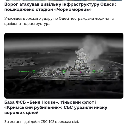
Ворог атакував цивільну інфраструктуру Одеси:
пошкоджено стадіон «Чорноморець»
Унаслідок ворожого удару по Одесі постраждала людина та
цивільна інфраструктура.
База ФСБ «Беня House», тіньовий флот і
«Кримський рубильник»: СБС уразили низку
ворожих цілей
За останні дві доби СБС 102 ворожих цілі.