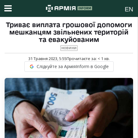
EN
Триває виплата грошової допомоги
мешканцям звільнених територій
та евакуйованим
НОВИНИ
31 Травня 2023, 5:55
Прочитаєте за:
< 1
хв.
Слідкуйте за АрміяInform в Google