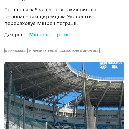
Гроші для забезпечення таких виплат
регіональним дирекціям Укрпошти
перераховує Мінреінтеграції.
Джерело:
Мінреінтеграці
ї
STOPRUSSIA
МІНРЕІНТЕГРАЦІЇ
СОЦІАЛЬНА ДОПОМОГА