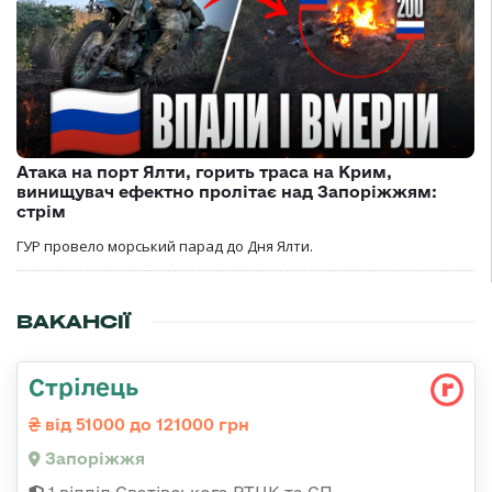
Атака на порт Ялти, горить траса на Крим,
винищувач ефектно пролітає над Запоріжжям:
стрім
ГУР провело морський парад до Дня Ялти.
ВАКАНСІЇ
Стрілець
від 51000 до 121000 грн
Запоріжжя