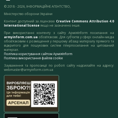
© 2018 - 2026, ІНФОРМАЦІЙНЕ АГЕНТСТВО,
Міністерство оборони України
Контент доступний за ліцензією
Creative Commons Attribution 4.0
International license
якщо не зазначено інше.
При використанні контенту з сайту АрміяInform посилання на
armyinform.com.ua
обов’язкове. Для суб’єктів у сфері онлайн-медіа
обов’язковим є розміщення у першому абзаці матеріалу прямого та
відкритого для пошукових систем гіперпосилання на цитований
матеріал.
Політика користування сайтом АрміяInform
Політика використання файлів cookie
Зауваження та пропозиції по роботі сайту надсилайте на адресу:
webmaster@armyinform.com.ua