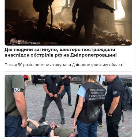
Дві людини загинуло, шестеро постраждали
внаслідок обстрілів рф на Дніпропетровщині
Понад 50 разів росіяни атакували Дніпропетровську області.