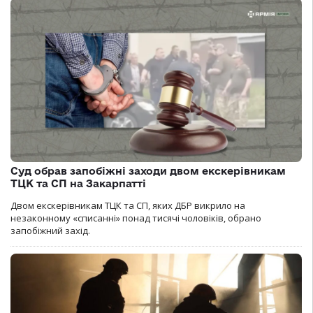
Суд обрав запобіжні заходи двом екскерівникам
ТЦК та СП на Закарпатті
Двом екскерівникам ТЦК та СП, яких ДБР викрило на
незаконному «списанні» понад тисячі чоловіків, обрано
запобіжний захід.