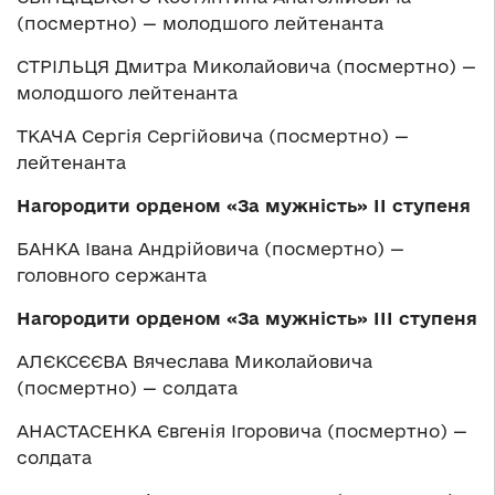
(посмертно) — молодшого лейтенанта
СТРІЛЬЦЯ Дмитра Миколайовича (посмертно) —
молодшого лейтенанта
ТКАЧА Сергія Сергійовича (посмертно) —
лейтенанта
Нагородити орденом
«
За мужність
»
ІІ ступеня
БАНКА Івана Андрійовича (посмертно) —
головного сержанта
Нагородити орденом
«
За мужність
»
ІІІ ступеня
АЛЄКСЄЄВА Вячеслава Миколайовича
(посмертно) — солдата
АНАСТАСЕНКА Євгенія Ігоровича (посмертно) —
солдата