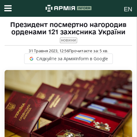
EN
Президент посмертно нагородив
орденами 121 захисника України
НОВИНИ
31 Травня 2023, 12:56
Прочитаєте за:
5
хв.
Слідкуйте за АрміяInform в Google