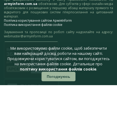
armyinform.com.ua
обов’язкове. Для суб’єктів у сфері онлайн-медіа
обов’язковим є розміщення у першому абзаці матеріалу прямого та
відкритого для пошукових систем гіперпосилання на цитований
матеріал.
Політика користування сайтом АрміяInform
Політика використання файлів cookie
Зауваження та пропозиції по роботі сайту надсилайте на адресу:
webmaster@armyinform.com.ua
Ми використовуємо файли cookie, щоб забезпечити
вам найкращий досвід роботи на нашому сайті.
Продовжуючи користуватися сайтом, ви погоджуєтесь
на використання файлів cookie. Детальніше про
політику використання файлів cookie
.
Погоджуюсь