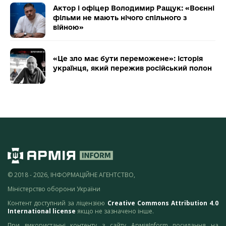
Актор і офіцер Володимир Ращук: «Воєнні
фільми не мають нічого спільного з
війною»
«Це зло має бути переможене»: історія
українця, який пережив російський полон
© 2018 - 2026, ІНФОРМАЦІЙНЕ АГЕНТСТВО,
Міністерство оборони України
Контент доступний за ліцензією
Creative Commons Attribution 4.0
International license
якщо не зазначено інше.
При використанні контенту з сайту АрміяInform посилання на