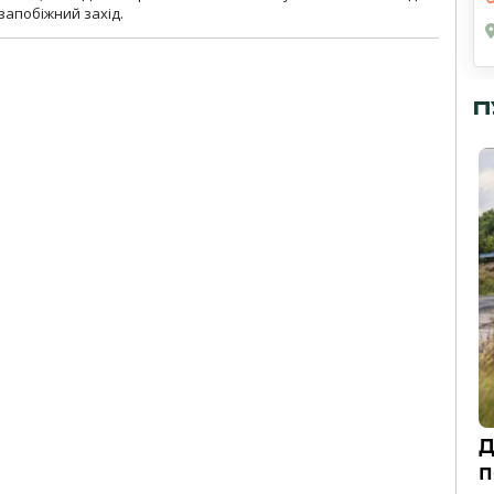
 запобіжний захід.
П
Д
п