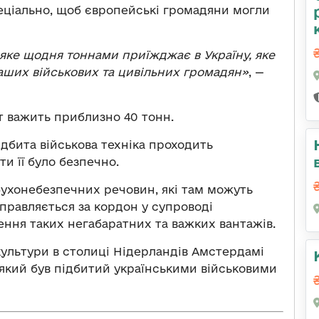
пеціально, щоб європейські громадяни могли
, яке щодня тоннами приїжджає в Україну, яке
 наших військових та цивільних громадян»
, —
т важить приблизно 40 тонн.
дбита військова техніка проходить
и її було безпечно.
бухонебезпечних речовин, які там можуть
еправляється за кордон у супроводі
ення таких негабаратних та важких вантажів.
культури в столиці Нідерландів Амстердамі
 який був підбитий українськими військовими