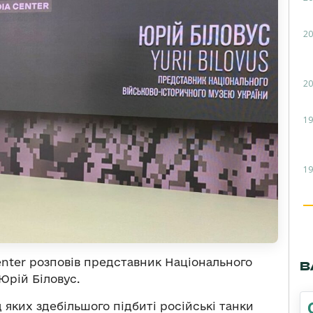
20
20
19
19
Center розповів представник Національного
В
Юрій Біловус.
д яких здебільшого підбиті російські танки