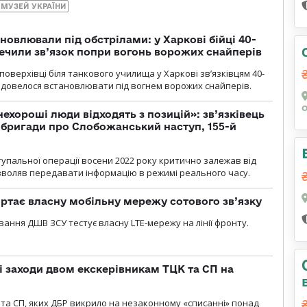
 МУЗЕЙ УКРАЇНИ
новлювали під обстрілами: у Харкові бійці 40-
печили зв’язок попри вогонь ворожих снайперів
оверхівці біля танкового училища у Харкові зв’язківцям 40-
и довелося встановлювати під вогнем ворожих снайперів.
 нехороші люди відходять з позицій»: зв’язківець
ї бригади про Слобожанський наступ, 155-й
тупальної операції восени 2022 року критично залежав від
озволяв передавати інформацію в режимі реального часу.
ртає власну мобільну мережу сотового зв’язку
вання ДШВ ЗСУ тестує власну LTE-мережу на лінії фронту.
і заходи двом екскерівникам ТЦК та СП на
та СП, яких ДБР викрило на незаконному «списанні» понад