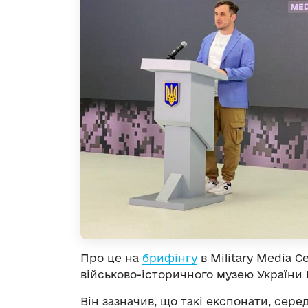
Про це на
брифінгу
в Military Media 
військово-історичного музею України 
Він зазначив, що такі експонати, сере