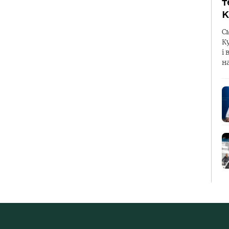
т
К
С
К
і 
н