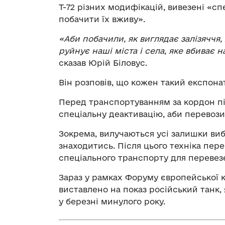
Т-72 різних модифікацій, вивезені «с
побачити їх вживу».
«Аби побачили, як виглядає залізяччя
руйнує наші міста і села, яке вбиває
сказав Юрій Біловус.
Він розповів, що кожен такий експона
Перед транспортуванням за кордон пі
спеціальну деактивацію, аби перевозит
Зокрема, вилучаються усі залишки ви
знаходитись. Після цього техніка пер
спеціального транспорту для перевез
Зараз у рамках Форуму європейської 
виставлено на показ російський танк,
у березні минулого року.