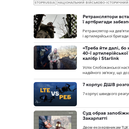
STOPRUSSIA
НАЦІОНАЛЬНИЙ ВІЙСЬКОВО-ІСТОРИЧНИЙ
Ретранслятори вста
ї артбригади забез
Ретранслятор на дев’ятип
ї артилерійської бригад
«Треба йти далі, бо
40-ї артилерійсько
калібр і Starlink
Успіх Слобожанської нас
надійного зв’язку, що д
7 корпус ДШВ розго
7 корпус швидкого реагу
Суд обрав запобіжн
Закарпатті
Двом екскерівникам ТЦК 