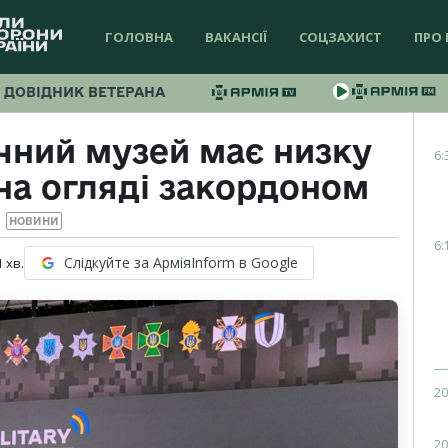
ГОЛОВНА
ВАКАНСІЇ
СОЦЗАХИСТ
ПРО 
ДОВІДНИК ВЕТЕРАНА
чний музей має низку
6:
 на огляді закордоном
НОВИНИ
6:
Слідкуйте за АрміяInform в Google
1
хв.
20
20