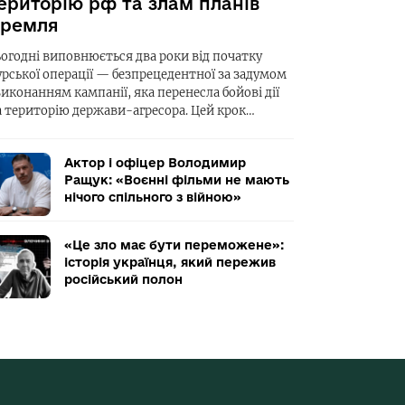
ериторію рф та злам планів
ремля
ьогодні виповнюється два роки від початку
урської операції — безпрецедентної за задумом
виконанням кампанії, яка перенесла бойові дії
а територію держави-агресора. Цей крок…
Актор і офіцер Володимир
Ращук: «Воєнні фільми не мають
нічого спільного з війною»
«Це зло має бути переможене»:
історія українця, який пережив
російський полон