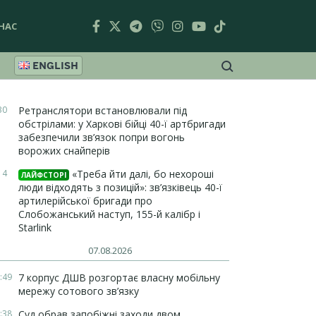
НАС
ENGLISH
30
Ретранслятори встановлювали під
обстрілами: у Харкові бійці 40-ї артбригади
забезпечили зв’язок попри вогонь
ворожих снайперів
14
«Треба йти далі, бо нехороші
ЛАЙФСТОРІ
люди відходять з позицій»: зв’язківець 40-ї
артилерійської бригади про
Слобожанський наступ, 155-й калібр і
Starlink
07.08.2026
:49
7 корпус ДШВ розгортає власну мобільну
мережу сотового зв’язку
:38
Суд обрав запобіжні заходи двом