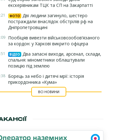
екскерівникам ТЦК та СП на Закарпатті
:21
Дві людини загинуло, шестеро
ФОТО
постраждали внаслідок обстрілів рф на
Дніпропетровщині
:09
Пообіцяв вивезти військовозобов’язаного
за кордон: у Харкові викрито офіцера
:51
Два запасні виходи, арсенал, склади,
ВІДЕО
спальня: мінометники облаштували
позицію під землею
:38
Борець за небо і дитячі мрії: історія
прикордонника «Кума»
ВСІ НОВИНИ
АКАНСІЇ
Оператор наземних