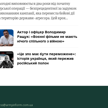
ьогодні виповнюється два роки від початку
урської операції — безпрецедентної за задумом
виконанням кампанії, яка перенесла бойові дії
а територію держави-агресора. Цей крок…
Актор і офіцер Володимир
Ращук: «Воєнні фільми не мають
нічого спільного з війною»
«Це зло має бути переможене»:
історія українця, який пережив
російський полон
ess@armyinform.com.ua