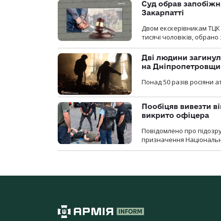
Суд обрав запобіжн
Закарпатті
Двом екскерівникам ТЦК 
тисячі чоловіків, обрано
Дві людини загинул
на Дніпропетровщи
Понад 50 разів росіяни 
Пообіцяв вивезти ві
викрито офіцера
Повідомлено про підозр
призначення Національної 