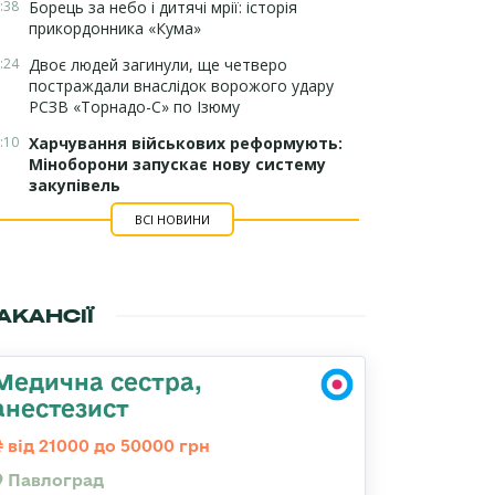
:38
Борець за небо і дитячі мрії: історія
прикордонника «Кума»
:24
Двоє людей загинули, ще четверо
постраждали внаслідок ворожого удару
РСЗВ «Торнадо-С» по Ізюму
:10
Харчування військових реформують:
Міноборони запускає нову систему
закупівель
ВСІ НОВИНИ
АКАНСІЇ
Медична сестра,
анестезист
від 21000 до 50000 грн
Павлоград