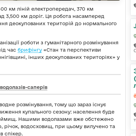
00 км ліній електропередач, 370 км
ад 3,500 км доріг. Ця робота насамперед
ння деокупованих територій до нормального
анізації роботи з гуманітарного розмінування
під час
брифінгу
«Стан та перспективи
нігівщині, інших деокупованих територіях» у
 водолазів-саперів
водне розмінування, тому що зараз існує
лиження купального сезону: населення буде
доймищ. Нашими водолазами вже обстежено
р, річок, водосховищ, при цьому вилучено та
в спікер.