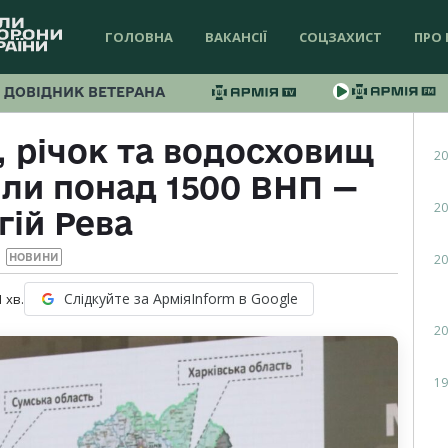
ГОЛОВНА
ВАКАНСІЇ
СОЦЗАХИСТ
ПРО 
ДОВІДНИК ВЕТЕРАНА
, річок та водосховищ
20
ли понад 1500 ВНП —
20
гій Рева
20
НОВИНИ
Слідкуйте за АрміяInform в Google
1
хв.
20
19