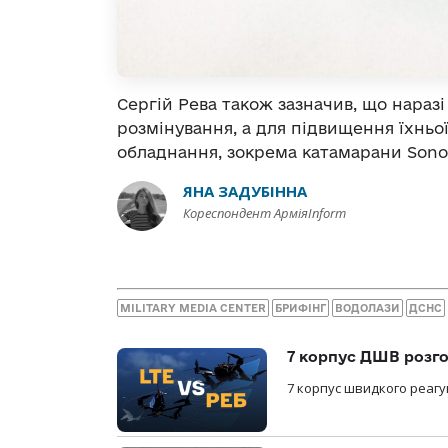
Сергій Рева також зазначив, що нараз
розмінування, а для підвищення їхньо
обладнання, зокрема катамарани Sono
ЯНА ЗАДУБІННА
Кореспондент АрміяInform
MILITARY MEDIA CENTER
БРИФІНГ
ВОДОЛАЗИ
ДСНС
7 корпус ДШВ розго
7 корпус швидкого реагу