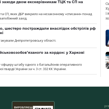
і заходи двом екскерівникам ТЦК та СП на
С
К
і 
та СП, яких ДБР викрило на незаконному «списанні» понад
 запобіжний захід.
н
о, шестеро постраждали внаслідок обстрілів рф
ні
атакували Дніпропетровську області.
йськовозобов’язаного за кордон: у Харкові
у офіцеру штабу одного з батальйонів оперативного
гвардії України за ч. 3 ст. 332 КК України.
pr