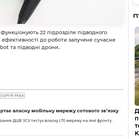
П
і функціонують 22 підрозділи підводного
ї ефективності до роботи залучене сучасне
bot та підводні дрони.
СЕРГІЙ РЕВА
Д
ртає власну мобільну мережу сотового зв’язку
п
вання ДШВ ЗСУ тестує власну LTE-мережу на лінії фронту.
т
К