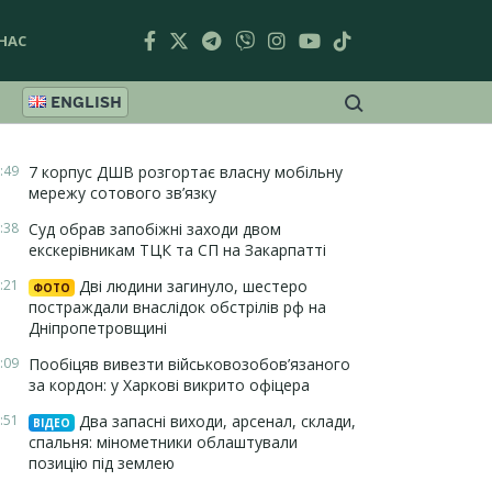
НАС
ENGLISH
:49
7 корпус ДШВ розгортає власну мобільну
мережу сотового зв’язку
:38
Суд обрав запобіжні заходи двом
екскерівникам ТЦК та СП на Закарпатті
:21
Дві людини загинуло, шестеро
ФОТО
постраждали внаслідок обстрілів рф на
Дніпропетровщині
:09
Пообіцяв вивезти військовозобов’язаного
за кордон: у Харкові викрито офіцера
:51
Два запасні виходи, арсенал, склади,
ВІДЕО
спальня: мінометники облаштували
позицію під землею