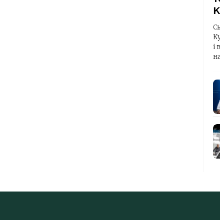
К
С
К
і 
н