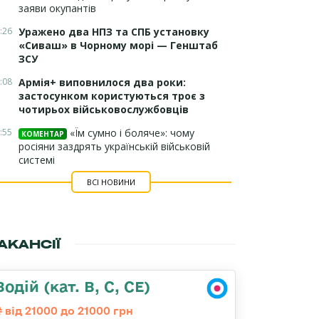
заяви окупантів
:26
Уражено два НПЗ та СПБ установку
«Сиваш» в Чорному морі — Генштаб
ЗСУ
:08
Армія+ виповнилося два роки:
застосунком користуються троє з
чотирьох військовослужбовців
:55
«Їм сумно і боляче»: чому
КОМЕНТАР
росіяни заздрять українській військовій
системі
ВСІ НОВИНИ
АКАНСІЇ
Водій (кат. B, C, CE)
від 21000 до 21000 грн