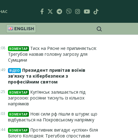
НАС
ENGLISH
:08
Тиск на Рясне не припиняється:
КОМЕНТАР
Трегубов назвав головну загрозу для
Сумщини
:49
Президент привітав воїнів
ВІДЕО
зв’язку та кібербезпеки з
професійним святом
:25
Куп’янськ залишається під
КОМЕНТАР
загрозою: росіяни тиснуть із кількох
напрямків
:03
Нові сили рф пішли в штурм: що
КОМЕНТАР
відбувається на Покровському напрямку
:44
Противник вигадує «успіхи» біля
КОМЕНТАР
Білого Колодязя: Трегубов спростував