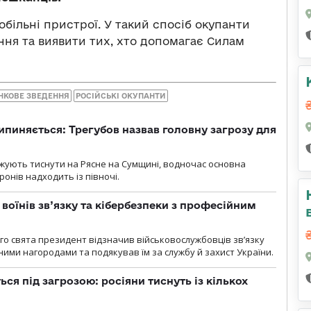
більні пристрої. У такий спосіб окупанти
ння та виявити тих, хто допомагає Силам
НКОВЕ ЗВЕДЕННЯ
РОСІЙСЬКІ ОКУПАНТИ
ипиняється: Трегубов назвав головну загрозу для
вжують тиснути на Рясне на Сумщині, водночас основна
ронів надходить із півночі.
воїнів зв’язку та кібербезпеки з професійним
о свята президент відзначив військовослужбовців зв’язку
ими нагородами та подякував їм за службу й захист України.
ся під загрозою: росіяни тиснуть із кількох