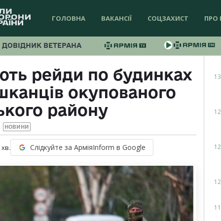
ГОЛОВНА
ВАКАНСІЇ
СОЦЗАХИСТ
ПРО 
ДОВІДНИК ВЕТЕРАНА
ють рейди по будинках
13
шканців окупованого
ького району
12
НОВИНИ
12
Слідкуйте за АрміяInform в Google
хв.
12
11