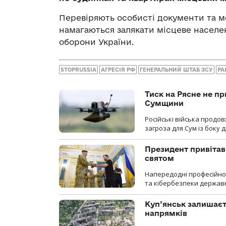
Перевіряють особисті документи та мо
намагаються залякати місцеве населе
оборони України.
STOPRUSSIA
АГРЕСІЯ РФ
ГЕНЕРАЛЬНИЙ ШТАБ ЗСУ
РА
Тиск на Рясне не пр
Сумщини
Російські війська продо
загроза для Сум із боку д
Президент привітав 
святом
Напередодні професійног
та кібербезпеки державн
Куп’янськ залишаєть
напрямків