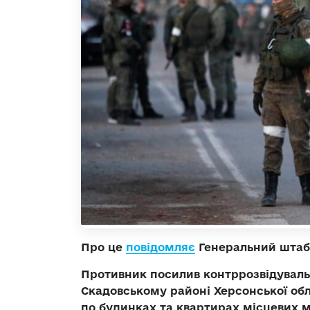
Про це
повідомляє
Генеральний штаб З
Противник посилив контррозвідуваль
Скадовському районі Херсонської об
по будинках та квартирах місцевих 