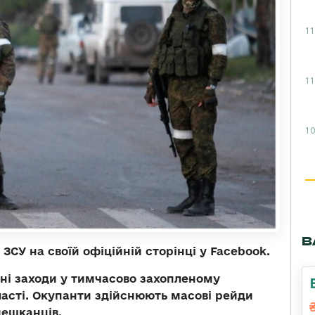
11
11
10
В
СУ на своїй офіційній сторінці у Facebook.
ні заходи у тимчасово захопленому
ласті. Окупанти здійснюють масові рейди
мешканців.