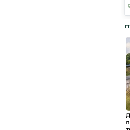
П
Д
п
т