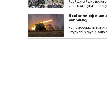
Російські війська посилю
місто малі групи. Частин
Нові сили рф пішли
напрямку
На Покровському напрямку
штурмових груп, а зона р