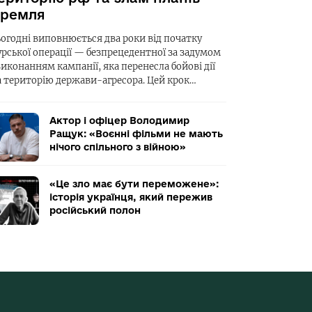
ремля
ьогодні виповнюється два роки від початку
урської операції — безпрецедентної за задумом
виконанням кампанії, яка перенесла бойові дії
а територію держави-агресора. Цей крок…
Актор і офіцер Володимир
Ращук: «Воєнні фільми не мають
нічого спільного з війною»
«Це зло має бути переможене»:
історія українця, який пережив
російський полон