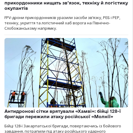
прикордонники нищать зв’язок, техніку й логістику
окупантів
FPV-дрони прикордонників уразили засоби зв’язку, РЕБ і РЕР,
техніку, укриття та логістичний хаб ворога на Північно-
Слобожанському напрямку.
Антидронові сітки врятували «Хамві»: бійці 128-ї
бригади пережили атаку російської «Молнії»
Бійці 128-ї Закарпатської бригади, повертаючись із бойового
завдання, потрапили під атаку російського ударного