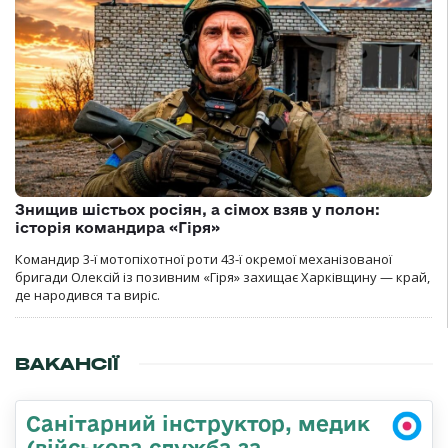
Знищив шістьох росіян, а сімох взяв у полон:
історія командира «Гіря»
Командир 3-ї мотопіхотної роти 43-ї окремої механізованої
бригади Олексій із позивним «Гіря» захищає Харківщину — край,
де народився та виріс.
ВАКАНСІЇ
Санітарний інструктор, медик
(військова служба за