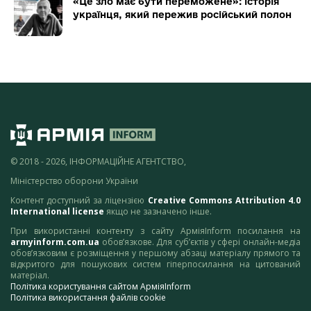
«Це зло має бути переможене»: історія
українця, який пережив російський полон
© 2018 - 2026, ІНФОРМАЦІЙНЕ АГЕНТСТВО,
Міністерство оборони України
Контент доступний за ліцензією
Creative Commons Attribution 4.0
International license
якщо не зазначено інше.
При використанні контенту з сайту АрміяInform посилання на
armyinform.com.ua
обов’язкове. Для суб’єктів у сфері онлайн-медіа
обов’язковим є розміщення у першому абзаці матеріалу прямого та
відкритого для пошукових систем гіперпосилання на цитований
матеріал.
Політика користування сайтом АрміяInform
Політика використання файлів cookie