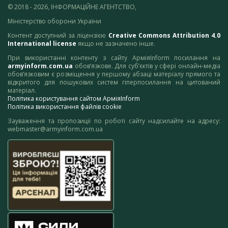
© 2018 - 2026, ІНФОРМАЦІЙНЕ АГЕНТСТВО,
Міністерство оборони України
Контент доступний за ліцензією
Creative Commons Attribution 4.0
International license
якщо не зазначено інше.
При використанні контенту з сайту АрміяInform посилання на
armyinform.com.ua
обов’язкове. Для суб’єктів у сфері онлайн-медіа
обов’язковим є розміщення у першому абзаці матеріалу прямого та
відкритого для пошукових систем гіперпосилання на цитований
матеріал.
Політика користування сайтом АрміяInform
Політика використання файлів cookie
Зауваження та пропозиції по роботі сайту надсилайте на адресу:
webmaster@armyinform.com.ua