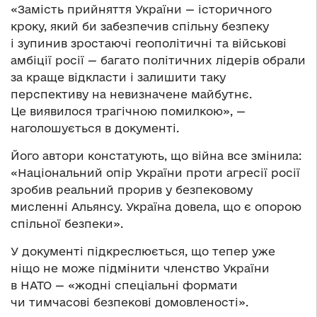
«Замість прийняття України — історичного
кроку, який би забезпечив спільну безпеку
і зупинив зростаючі геополітичні та військові
амбіції росії — багато політичних лідерів обрали
за краще відкласти і залишити таку
перспективу на невизначене майбутнє.
Це виявилося трагічною помилкою», —
наголошується в документі.
Його автори констатують, що війна все змінила:
«Національний опір України проти агресії росії
зробив реальний прорив у безпековому
мисленні Альянсу. Україна довела, що є опорою
спільної безпеки».
У документі підкреслюється, що тепер уже
ніщо не може підмінити членство України
в НАТО — «жодні спеціальні формати
чи тимчасові безпекові домовленості».