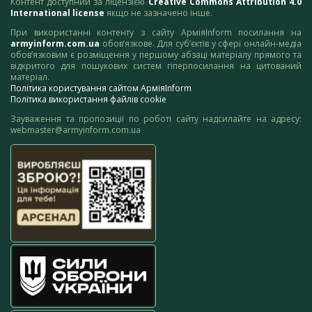
Контент доступний за ліцензією
Creative Commons Attribution 4.0
International license
якщо не зазначено інше.
При використанні контенту з сайту АрміяInform посилання на
armyinform.com.ua
обов’язкове. Для суб’єктів у сфері онлайн-медіа
обов’язковим є розміщення у першому абзаці матеріалу прямого та
відкритого для пошукових систем гіперпосилання на цитований
матеріал.
Політика користування сайтом АрміяInform
Політика використання файлів cookie
Зауваження та пропозиції по роботі сайту надсилайте на адресу:
webmaster@armyinform.com.ua