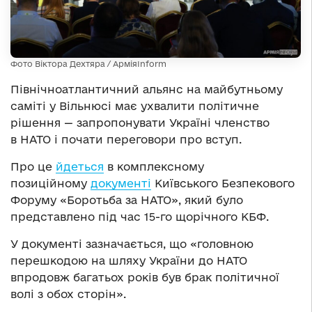
Фото Віктора Дехтяра / АрміяInform
Північноатлантичний альянс на майбутньому
саміті у Вільнюсі має ухвалити політичне
рішення — запропонувати Україні членство
в НАТО і почати переговори про вступ.
Про це
йдеться
в комплексному
позиційному
документі
Київського Безпекового
Форуму «Боротьба за НАТО», який було
представлено під час 15-го щорічного КБФ.
У документі зазначається, що «головною
перешкодою на шляху України до НАТО
впродовж багатьох років був брак політичної
волі з обох сторін».