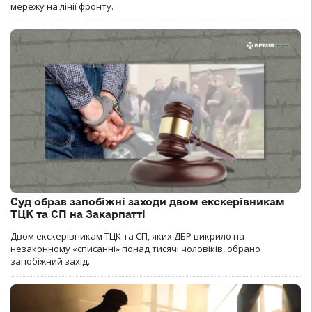
мережу на лінії фронту.
Суд обрав запобіжні заходи двом екскерівникам
ТЦК та СП на Закарпатті
Двом екскерівникам ТЦК та СП, яких ДБР викрило на
незаконному «списанні» понад тисячі чоловіків, обрано
запобіжний захід.