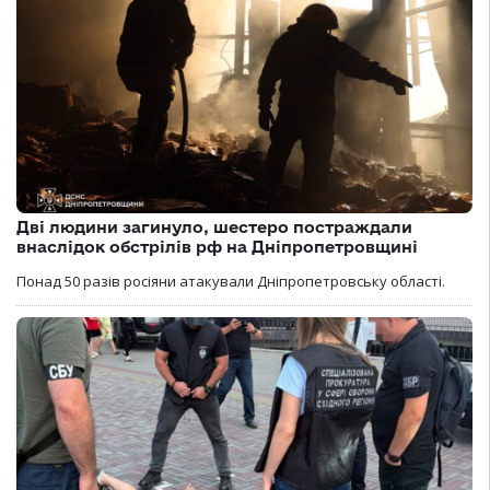
Дві людини загинуло, шестеро постраждали
внаслідок обстрілів рф на Дніпропетровщині
Понад 50 разів росіяни атакували Дніпропетровську області.