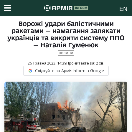
EN
Ворожі удари балістичними
ракетами — намагання залякати
українців та викрити систему ППО
— Наталія Гуменюк
НОВИНИ
26 Травня 2023, 14:39
Прочитаєте за:
2
хв.
Слідкуйте за АрміяInform в Google