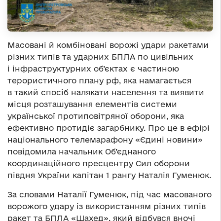
Масовані й комбіновані ворожі удари ракетами
різних типів та ударних БПЛА по цивільних
і інфраструктурних об’єктах є частиною
терористичного плану рф, яка намагається
в такий спосіб налякати населення та виявити
місця розташування елементів системи
української протиповітряної оборони, яка
ефективно протидіє загарбнику. Про це в ефірі
національного телемарафону «Єдині новини»
повідомила начальник Об’єднаного
координаційного пресцентру Сил оборони
півдня України капітан 1 рангу Наталія Гуменюк.
За словами Наталії Гуменюк, під час масованого
ворожого удару із використанням різних типів
ракет та БПЛА «Шахед», який відбувся вночі