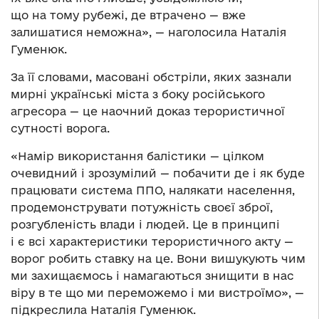
що на тому рубежі, де втрачено — вже
залишатися неможна», — наголосила Наталія
Гуменюк.
За її словами, масовані обстріли, яких зазнали
мирні українські міста з боку російського
агресора — це наочний доказ терористичної
сутності ворога.
«Намір використання балістики — цілком
очевидний і зрозумілий — побачити де і як буде
працювати система ППО, налякати населення,
продемонструвати потужність своєї зброї,
розгубленість влади і людей. Це в принципі
і є всі характеристики терористичного акту —
ворог робить ставку на це. Вони вишукують чим
ми захищаємось і намагаються знищити в нас
віру в те що ми переможемо і ми вистроїмо», —
підкреслила Наталія Гуменюк.