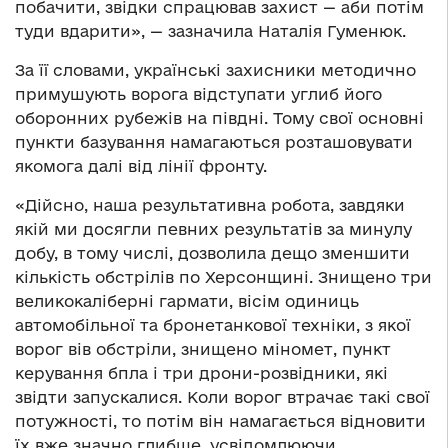
побачити, звідки спрацював захист — аби потім
туди вдарити», — зазначила Наталія Гуменюк.
За її словами, українські захисники методично
примушують ворога відступати углиб його
оборонних рубежів на півдні. Тому свої основні
пункти базування намагаються розташовувати
якомога далі від лінії фронту.
«Дійсно, наша результативна робота, завдяки
якій ми досягли певних результатів за минулу
добу, в тому числі, дозволила дещо зменшити
кількість обстрілів по Херсонщині. Знищено три
великокаліберні гармати, вісім одиниць
автомобільної та бронетанкової техніки, з якої
ворог вів обстріли, знищено міномет, пункт
керування бпла і три дрони-розвідники, які
звідти запускалися. Коли ворог втрачає такі свої
потужності, то потім він намагається відновити
їх вже значно глибше, усвідомлюючи,