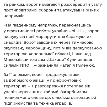
та ранком, ворог намагався розосередити увагу
протиповітряної оборони та атакував із різних
напрямків.
«На південному напрямку, переконавшись
у ефективності роботи української ППО, ворог
вишукував нові маршрути для баражуючих
снарядів. Ворог заводив їх через тимчасово
окуповану Херсонщину, потім вів деокупованою
територією Херсонської області, і вже над
Миколаївщиною два „Шахеди“ були знищені
силами ППО», — зазначила Наталія Гуменюк.
За її словами, ворог продовжує атаки
за допомогою авіації у прифронтових
територіях — Правобережжя потерпає від
ударів керованих авіабомб. Загарбником
пошкоджено елеватор, сільськогосподарські
підприємства та техніка аграріїв.