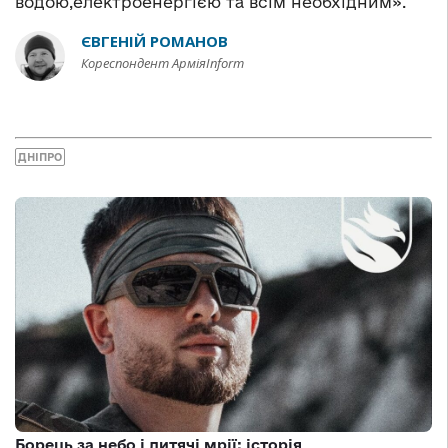
водою,електроенергією та всім необхідним».
ЄВГЕНІЙ РОМАНОВ
Кореспондент АрміяInform
ДНІПРО
Борець за небо і дитячі мрії: історія