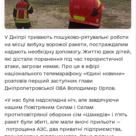
У Дніпрі тривають пошуково-рятувальні роботи
на місці вибуху ворожої ракети, постраждалим
надають необхідну допомогу. Життю двох дітей,
які дістали поранення під час терористичної
атаки, загрози немає. Про це в ефірі
національного телемарафону «Єдині новини»
розповів перший заступник глави
Дніпропетровської ОВА Володимир Орлов.
«У нас була надскладна ніч, але завдячуючи
нашим Повітряним Силам і Силам
протиповітряної оборони сім «Шахедів» і п’ять
ракет були збиті, але мали вночі прильоти
—
потрощена АЗС, два приватні підприємства,