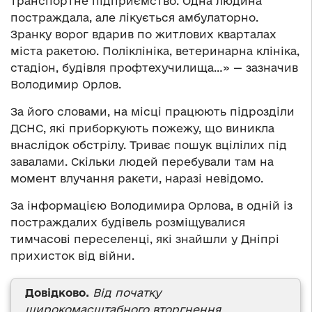
транспортне підприємство. Одна людина
постраждала, але лікується амбулаторно.
Зранку ворог вдарив по житлових кварталах
міста ракетою. Поліклініка, ветеринарна клініка,
стадіон, будівля профтехучилища…»
—
зазначив
Володимир Орлов.
За його словами, на місці працюють підрозділи
ДСНС, які приборкують пожежу, що виникла
внаслідок обстрілу. Триває пошук вцілілих під
завалами. Скільки людей перебували там на
момент влучання ракети, наразі невідомо.
За інформацією Володимира Орлова, в одній із
постраждалих будівель розміщувалися
тимчасові переселенці, які знайшли у Дніпрі
прихисток від війни.
Довідково.
Від початку
широкомасштабного вторгнення