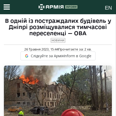
EN
В одній із постраждалих будівель у
Дніпрі розміщувалися тимчасові
переселенці — ОВА
НОВИНИ
26 Травня 2023, 15:44
Прочитаєте за:
2
хв.
Слідкуйте за АрміяInform в Google