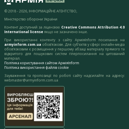
© 2018 - 2026, ІНФОРМАЦІЙНЕ АГЕНТСТВО,
Міністерство оборони України
Контент доступний за ліцензією
Creative Commons Attribution 4.0
International license
якщо не зазначено інше.
При використанні контенту з сайту АрміяInform посилання на
armyinform.com.ua
обов’язкове. Для суб’єктів у сфері онлайн-медіа
обов’язковим є розміщення у першому абзаці матеріалу прямого та
відкритого для пошукових систем гіперпосилання на цитований
матеріал.
Політика користування сайтом АрміяInform
Політика використання файлів cookie
Зауваження та пропозиції по роботі сайту надсилайте на адресу:
webmaster@armyinform.com.ua