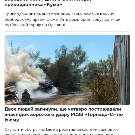
прикордонника «Кума»
Прикордонник Роман із позивним «Кум» воює на важких
бомберах «Vampire» та вже п’ять років організовує дитячий
футбольний турнір на Одещині.
Двоє людей загинули, ще четверо постраждали
внаслідок ворожого удару РСЗВ «Торнадо-С» по
Ізюму
Окупанти обстріляли Ізюм з реактивної системи залпового
вогню, унаслідок удару загинули працівники цивільного